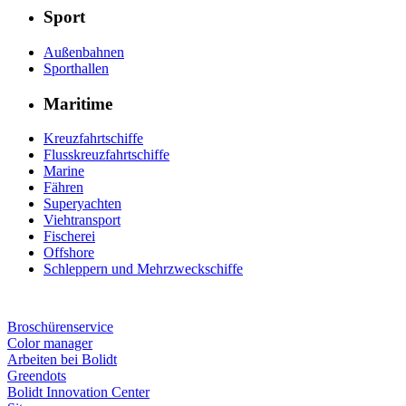
Sport
Außenbahnen
Sporthallen
Maritime
Kreuzfahrtschiffe
Flusskreuzfahrtschiffe
Marine
Fähren
Superyachten
Viehtransport
Fischerei
Offshore
Schleppern und Mehrzweckschiffe
Broschürenservice
Color manager
Arbeiten bei Bolidt
Greendots
Bolidt Innovation Center