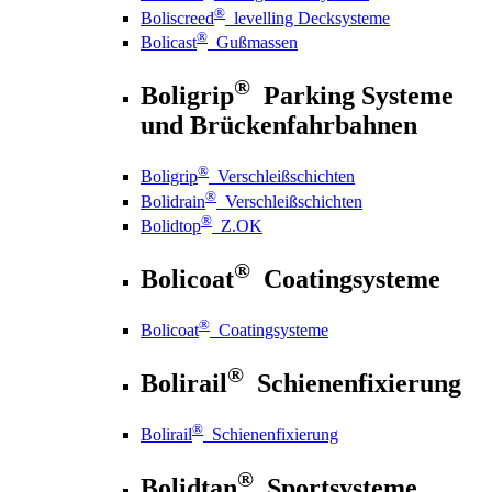
®
Boliscreed
levelling Decksysteme
®
Bolicast
Gußmassen
®
Boligrip
Parking Systeme
und Brückenfahrbahnen
®
Boligrip
Verschleißschichten
®
Bolidrain
Verschleißschichten
®
Bolidtop
Z.OK
®
Bolicoat
Coatingsysteme
®
Bolicoat
Coatingsysteme
®
Bolirail
Schienenfixierung
®
Bolirail
Schienenfixierung
®
Bolidtan
Sportsysteme