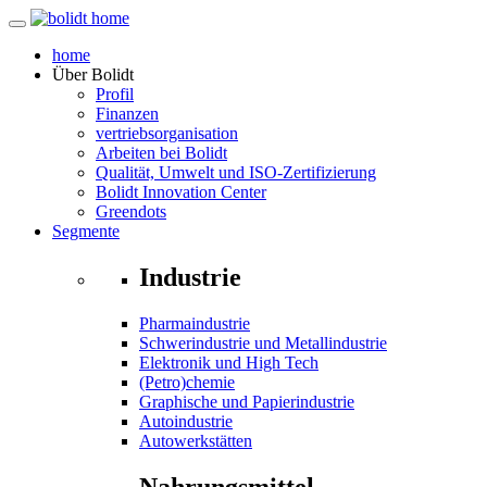
home
Über
Bolidt
Profil
Finanzen
vertriebsorganisation
Arbeiten bei Bolidt
Qualität, Umwelt und ISO-Zertifizierung
Bolidt Innovation Center
Greendots
Segmente
Industrie
Pharmaindustrie
Schwerindustrie und Metallindustrie
Elektronik und High Tech
(Petro)chemie
Graphische und Papierindustrie
Autoindustrie
Autowerkstätten
Nahrungsmittel