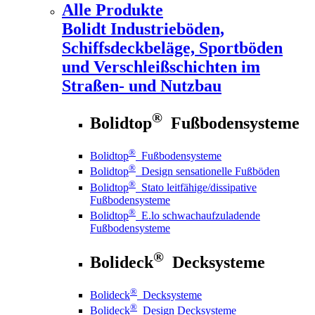
Alle Produkte
Bolidt
Industrieböden,
Schiffsdeckbeläge, Sportböden
und Verschleißschichten im
Straßen- und Nutzbau
®
Bolidtop
Fußbodensysteme
®
Bolidtop
Fußbodensysteme
®
Bolidtop
Design sensationelle Fußböden
®
Bolidtop
Stato leitfähige/dissipative
Fußbodensysteme
®
Bolidtop
E.lo schwachaufzuladende
Fußbodensysteme
®
Bolideck
Decksysteme
®
Bolideck
Decksysteme
®
Bolideck
Design Decksysteme