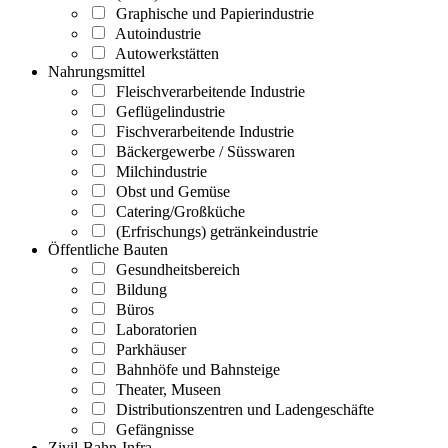
Graphische und Papierindustrie
Autoindustrie
Autowerkstätten
Nahrungsmittel
Fleischverarbeitende Industrie
Geflügelindustrie
Fischverarbeitende Industrie
Bäckergewerbe / Süsswaren
Milchindustrie
Obst und Gemüse
Catering/Großküche
(Erfrischungs) getränkeindustrie
Öffentliche Bauten
Gesundheitsbereich
Bildung
Büros
Laboratorien
Parkhäuser
Bahnhöfe und Bahnsteige
Theater, Museen
Distributionszentren und Ladengeschäfte
Gefängnisse
Zivil-Bahn-Infra