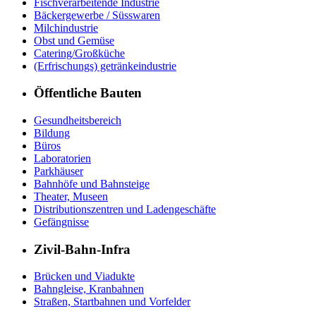
Fischverarbeitende Industrie
Bäckergewerbe / Süsswaren
Milchindustrie
Obst und Gemüse
Catering/Großküche
(Erfrischungs) getränkeindustrie
Öffentliche Bauten
Gesundheitsbereich
Bildung
Büros
Laboratorien
Parkhäuser
Bahnhöfe und Bahnsteige
Theater, Museen
Distributionszentren und Ladengeschäfte
Gefängnisse
Zivil-Bahn-Infra
Brücken und Viadukte
Bahngleise, Kranbahnen
Straßen, Startbahnen und Vorfelder