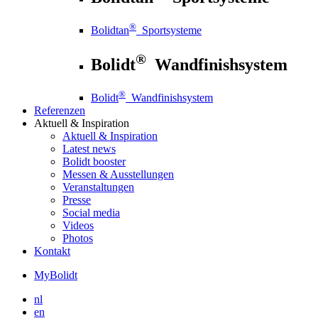
®
Bolidtan
Sportsysteme
®
Bolidt
Wandfinishsystem
®
Bolidt
Wandfinishsystem
Referenzen
Aktuell
& Inspiration
Aktuell
& Inspiration
Latest news
Bolidt booster
Messen & Ausstellungen
Veranstaltungen
Presse
Social media
Videos
Photos
Kontakt
MyBolidt
nl
en