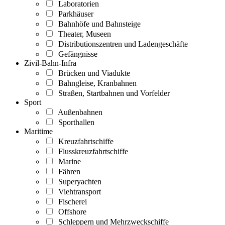
Laboratorien
Parkhäuser
Bahnhöfe und Bahnsteige
Theater, Museen
Distributionszentren und Ladengeschäfte
Gefängnisse
Zivil-Bahn-Infra
Brücken und Viadukte
Bahngleise, Kranbahnen
Straßen, Startbahnen und Vorfelder
Sport
Außenbahnen
Sporthallen
Maritime
Kreuzfahrtschiffe
Flusskreuzfahrtschiffe
Marine
Fähren
Superyachten
Viehtransport
Fischerei
Offshore
Schleppern und Mehrzweckschiffe