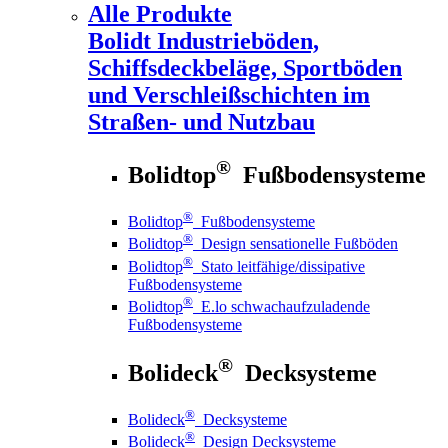
Alle Produkte
Bolidt
Industrieböden,
Schiffsdeckbeläge, Sportböden
und Verschleißschichten im
Straßen- und Nutzbau
®
Bolidtop
Fußbodensysteme
®
Bolidtop
Fußbodensysteme
®
Bolidtop
Design sensationelle Fußböden
®
Bolidtop
Stato leitfähige/dissipative
Fußbodensysteme
®
Bolidtop
E.lo schwachaufzuladende
Fußbodensysteme
®
Bolideck
Decksysteme
®
Bolideck
Decksysteme
®
Bolideck
Design Decksysteme