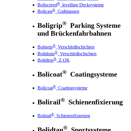
®
Boliscreed
levelling Decksysteme
®
Bolicast
Gußmassen
®
Boligrip
Parking Systeme
und Brückenfahrbahnen
®
Boligrip
Verschleißschichten
®
Bolidrain
Verschleißschichten
®
Bolidtop
Z.OK
®
Bolicoat
Coatingsysteme
®
Bolicoat
Coatingsysteme
®
Bolirail
Schienenfixierung
®
Bolirail
Schienenfixierung
®
Bolidtan
Sportsysteme