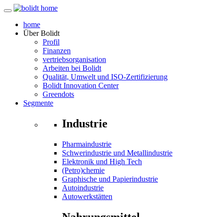
home
Über
Bolidt
Profil
Finanzen
vertriebsorganisation
Arbeiten bei Bolidt
Qualität, Umwelt und ISO-Zertifizierung
Bolidt Innovation Center
Greendots
Segmente
Industrie
Pharmaindustrie
Schwerindustrie und Metallindustrie
Elektronik und High Tech
(Petro)chemie
Graphische und Papierindustrie
Autoindustrie
Autowerkstätten
Nahrungsmittel