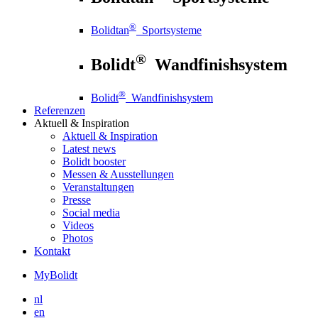
®
Bolidtan
Sportsysteme
®
Bolidt
Wandfinishsystem
®
Bolidt
Wandfinishsystem
Referenzen
Aktuell
& Inspiration
Aktuell
& Inspiration
Latest news
Bolidt booster
Messen & Ausstellungen
Veranstaltungen
Presse
Social media
Videos
Photos
Kontakt
MyBolidt
nl
en