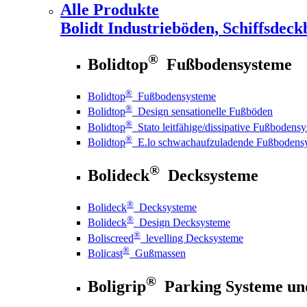
Alle Produkte
Bolidt
Industrieböden, Schiffsdeck
®
Bolidtop
Fußbodensysteme
®
Bolidtop
Fußbodensysteme
®
Bolidtop
Design sensationelle Fußböden
®
Bolidtop
Stato leitfähige/dissipative Fußbodens
®
Bolidtop
E.lo schwachaufzuladende Fußbodens
®
Bolideck
Decksysteme
®
Bolideck
Decksysteme
®
Bolideck
Design Decksysteme
®
Boliscreed
levelling Decksysteme
®
Bolicast
Gußmassen
®
Boligrip
Parking Systeme un