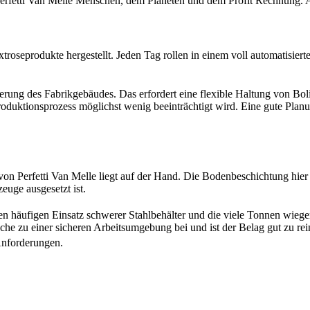
 Perfetti Van Melle Menschen, dem Planeten und dem Profit Rechnung. 
oseprodukte hergestellt. Jeden Tag rollen in einem voll automatisier
rung des Fabrikgebäudes. Das erfordert eine flexible Haltung von Bol
Produktionsprozess möglichst wenig beeinträchtigt wird. Eine gute Pl
 Perfetti Van Melle liegt auf der Hand. Die Bodenbeschichtung hier mu
uge ausgesetzt ist.
 häufigen Einsatz schwerer Stahlbehälter und die viele Tonnen wieg
che zu einer sicheren Arbeitsumgebung bei und ist der Belag gut zu rei
 Anforderungen.