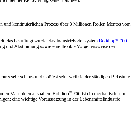
Auch bei der Renovierung seiner Fabriken.
ten und kontinuierlichen Prozess über 3 Millionen Rollen Mentos vom
®
idt, das beauftragt wurde, das Industriebodensystem
Bolidtop
700
anung und Abstimmung sowie eine flexible Vorgehensweise der
ss sehr schlag- und stoßfest sein, weil sie der ständigen Belastung
®
enden Maschinen aushalten. Bolidtop
700 ist ein mechanisch sehr
nigen; eine wichtige Voraussetzung in der Lebensmittelindustrie.