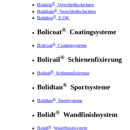
®
Boligrip
Verschleißschichten
®
Bolidrain
Verschleißschichten
®
Bolidtop
Z.OK
®
Bolicoat
Coatingsysteme
®
Bolicoat
Coatingsysteme
®
Bolirail
Schienenfixierung
®
Bolirail
Schienenfixierung
®
Bolidtan
Sportsysteme
®
Bolidtan
Sportsysteme
®
Bolidt
Wandfinishsystem
®
Bolidt
Wandfinishsystem