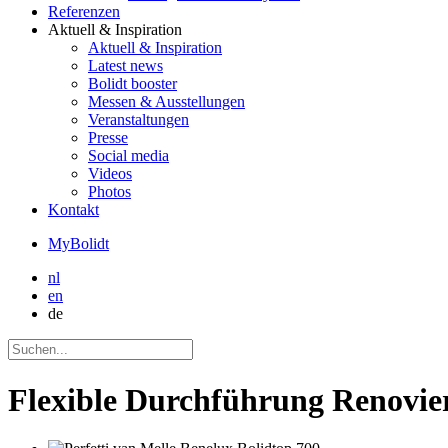
Referenzen
Aktuell
& Inspiration
Aktuell
& Inspiration
Latest news
Bolidt booster
Messen & Ausstellungen
Veranstaltungen
Presse
Social media
Videos
Photos
Kontakt
MyBolidt
nl
en
de
Flexible Durchführung Renovier