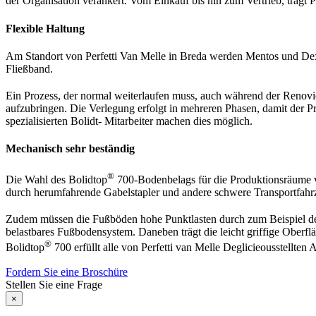
der Organisation verankert. Vom Einkauf bis hin zum Vertrieb, trägt
Flexible Haltung
Am Standort von Perfetti Van Melle in Breda werden Mentos und Dextr
Fließband.
Ein Prozess, der normal weiterlaufen muss, auch während der Renovie
aufzubringen. Die Verlegung erfolgt in mehreren Phasen, damit der 
spezialisierten Bolidt- Mitarbeiter machen dies möglich.
Mechanisch sehr beständig
®
Die Wahl des Bolidtop
700-Bodenbelags für die Produktionsräume von
durch herumfahrende Gabelstapler und andere schwere Transportfahrze
Zudem müssen die Fußböden hohe Punktlasten durch zum Beispiel den
belastbares Fußbodensystem. Daneben trägt die leicht griffige Oberflä
®
Bolidtop
700 erfüllt alle von Perfetti van Melle Deglicieousstellten
Fordern Sie eine Broschüre
Stellen Sie eine Frage
×