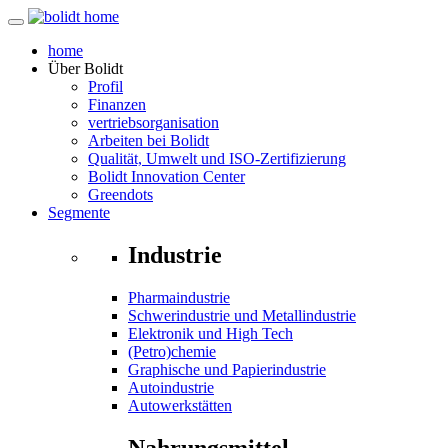
home
Über
Bolidt
Profil
Finanzen
vertriebsorganisation
Arbeiten bei Bolidt
Qualität, Umwelt und ISO-Zertifizierung
Bolidt Innovation Center
Greendots
Segmente
Industrie
Pharmaindustrie
Schwerindustrie und Metallindustrie
Elektronik und High Tech
(Petro)chemie
Graphische und Papierindustrie
Autoindustrie
Autowerkstätten
Nahrungsmittel