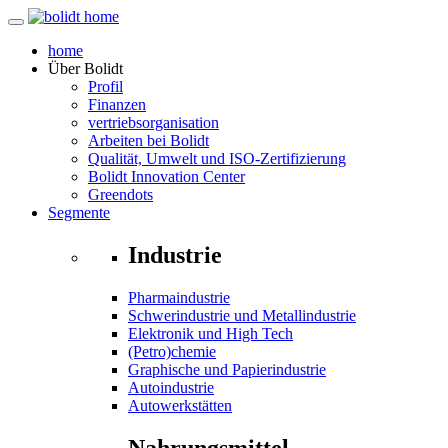
home
Über
Bolidt
Profil
Finanzen
vertriebsorganisation
Arbeiten bei Bolidt
Qualität, Umwelt und ISO-Zertifizierung
Bolidt Innovation Center
Greendots
Segmente
Industrie
Pharmaindustrie
Schwerindustrie und Metallindustrie
Elektronik und High Tech
(Petro)chemie
Graphische und Papierindustrie
Autoindustrie
Autowerkstätten
Nahrungsmittel