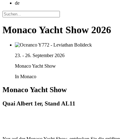
de
Monaco Yacht Show 2026
23. - 26. September 2026
Monaco Yacht Show
In Monaco
Monaco Yacht Show
Quai Albert 1er, Stand AL11
Nur auf der Monaco Yacht Show, entdecken Sie die größten