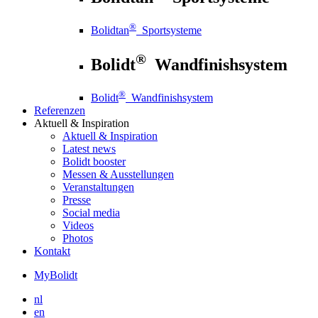
®
Bolidtan
Sportsysteme
®
Bolidt
Wandfinishsystem
®
Bolidt
Wandfinishsystem
Referenzen
Aktuell
& Inspiration
Aktuell
& Inspiration
Latest news
Bolidt booster
Messen & Ausstellungen
Veranstaltungen
Presse
Social media
Videos
Photos
Kontakt
MyBolidt
nl
en