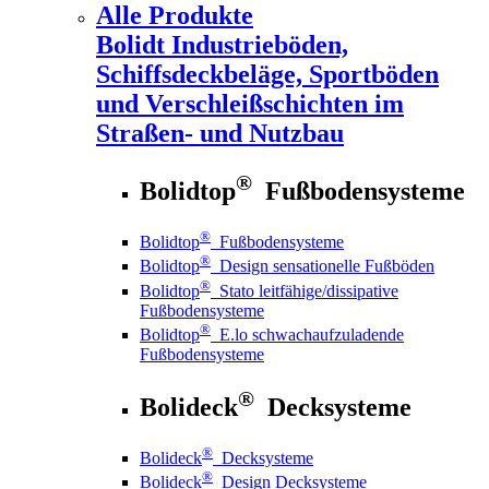
Alle Produkte
Bolidt
Industrieböden,
Schiffsdeckbeläge, Sportböden
und Verschleißschichten im
Straßen- und Nutzbau
®
Bolidtop
Fußbodensysteme
®
Bolidtop
Fußbodensysteme
®
Bolidtop
Design sensationelle Fußböden
®
Bolidtop
Stato leitfähige/dissipative
Fußbodensysteme
®
Bolidtop
E.lo schwachaufzuladende
Fußbodensysteme
®
Bolideck
Decksysteme
®
Bolideck
Decksysteme
®
Bolideck
Design Decksysteme