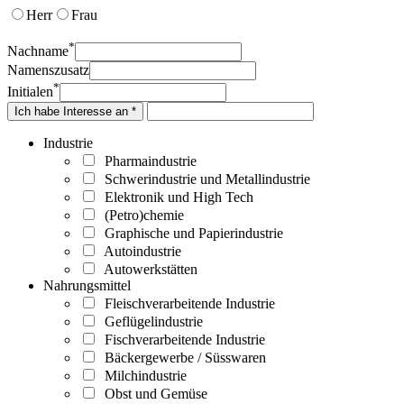
Herr
Frau
*
Nachname
Namenszusatz
*
Initialen
Ich habe Interesse an *
Industrie
Pharmaindustrie
Schwerindustrie und Metallindustrie
Elektronik und High Tech
(Petro)chemie
Graphische und Papierindustrie
Autoindustrie
Autowerkstätten
Nahrungsmittel
Fleischverarbeitende Industrie
Geflügelindustrie
Fischverarbeitende Industrie
Bäckergewerbe / Süsswaren
Milchindustrie
Obst und Gemüse