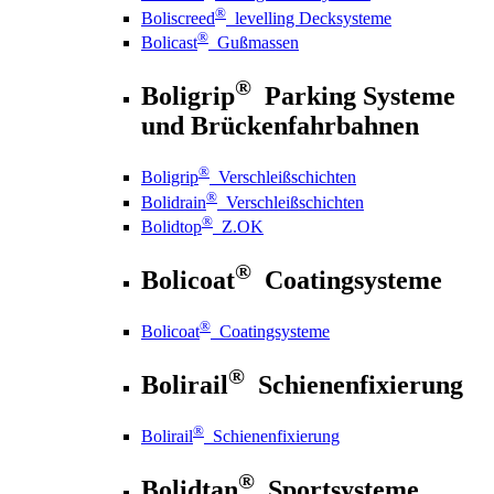
®
Boliscreed
levelling Decksysteme
®
Bolicast
Gußmassen
®
Boligrip
Parking Systeme
und Brückenfahrbahnen
®
Boligrip
Verschleißschichten
®
Bolidrain
Verschleißschichten
®
Bolidtop
Z.OK
®
Bolicoat
Coatingsysteme
®
Bolicoat
Coatingsysteme
®
Bolirail
Schienenfixierung
®
Bolirail
Schienenfixierung
®
Bolidtan
Sportsysteme