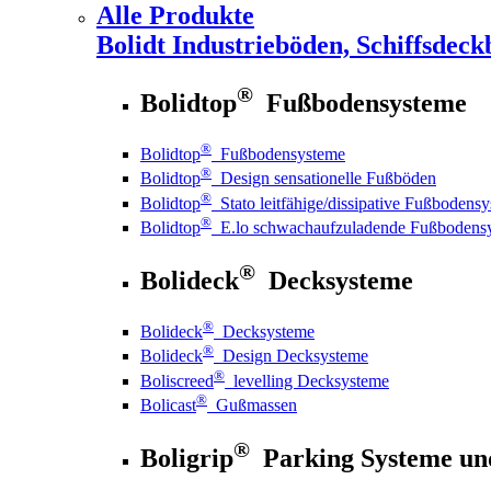
Alle Produkte
Bolidt
Industrieböden, Schiffsdeck
®
Bolidtop
Fußbodensysteme
®
Bolidtop
Fußbodensysteme
®
Bolidtop
Design sensationelle Fußböden
®
Bolidtop
Stato leitfähige/dissipative Fußbodens
®
Bolidtop
E.lo schwachaufzuladende Fußbodens
®
Bolideck
Decksysteme
®
Bolideck
Decksysteme
®
Bolideck
Design Decksysteme
®
Boliscreed
levelling Decksysteme
®
Bolicast
Gußmassen
®
Boligrip
Parking Systeme un