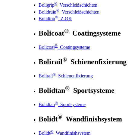
®
Boligrip
Verschleißschichten
®
Bolidrain
Verschleißschichten
®
Bolidtop
Z.OK
®
Bolicoat
Coatingsysteme
®
Bolicoat
Coatingsysteme
®
Bolirail
Schienenfixierung
®
Bolirail
Schienenfixierung
®
Bolidtan
Sportsysteme
®
Bolidtan
Sportsysteme
®
Bolidt
Wandfinishsystem
®
Bolidt
Wandfinishsystem