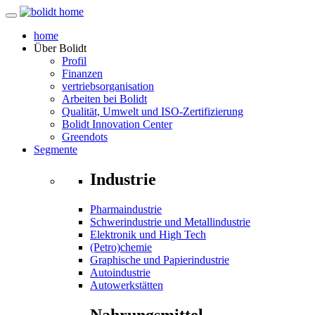
home
Über
Bolidt
Profil
Finanzen
vertriebsorganisation
Arbeiten bei Bolidt
Qualität, Umwelt und ISO-Zertifizierung
Bolidt Innovation Center
Greendots
Segmente
Industrie
Pharmaindustrie
Schwerindustrie und Metallindustrie
Elektronik und High Tech
(Petro)chemie
Graphische und Papierindustrie
Autoindustrie
Autowerkstätten
Nahrungsmittel