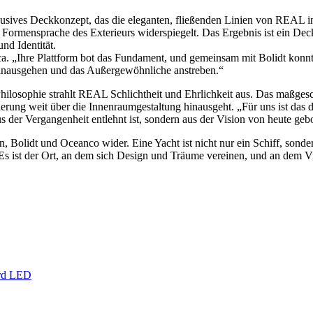
ives Deckkonzept, das die eleganten, fließenden Linien von REAL in di
Formensprache des Exterieurs widerspiegelt. Das Ergebnis ist ein Deck,
und Identität.
ca. „Ihre Plattform bot das Fundament, und gemeinsam mit Bolidt konnte
hinausgehen und das Außergewöhnliche anstreben.“
ilosophie strahlt REAL Schlichtheit und Ehrlichkeit aus. Das maßgeschn
erung weit über die Innenraumgestaltung hinausgeht. „Für uns ist das d
aus der Vergangenheit entlehnt ist, sondern aus der Vision von heute geb
 Bolidt und Oceanco wider. Eine Yacht ist nicht nur ein Schiff, sonde
 „Es ist der Ort, an dem sich Design und Träume vereinen, und an dem V