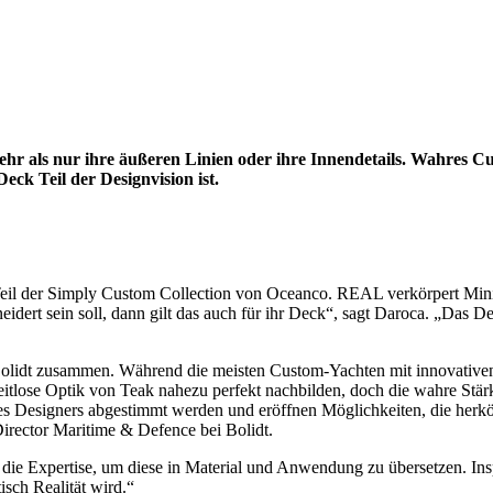
 mehr als nur ihre äußeren Linien oder ihre Innendetails. Wahres 
eck Teil der Designvision ist.
il der Simply Custom Collection von Oceanco. REAL verkörpert Minimal
rt sein soll, dann gilt das auch für ihr Deck“, sagt Daroca. „Das Deck
lidt zusammen. Während die meisten Custom-Yachten mit innovativen E
itlose Optik von Teak nahezu perfekt nachbilden, doch die wahre Stärke
des Designers abgestimmt werden und eröffnen Möglichkeiten, die herk
Director Maritime & Defence bei Bolidt.
n die Expertise, um diese in Material und Anwendung zu übersetzen. In
isch Realität wird.“