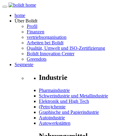
home
Über
Bolidt
Profil
Finanzen
vertriebsorganisation
Arbeiten bei Bolidt
Qualität, Umwelt und ISO-Zertifizierung
Bolidt Innovation Center
Greendots
Segmente
Industrie
Pharmaindustrie
Schwerindustrie und Metallindustrie
Elektronik und High Tech
(Petro)chemie
Graphische und Papierindustrie
Autoindustrie
Autowerkstätten
Nahrungsmittel