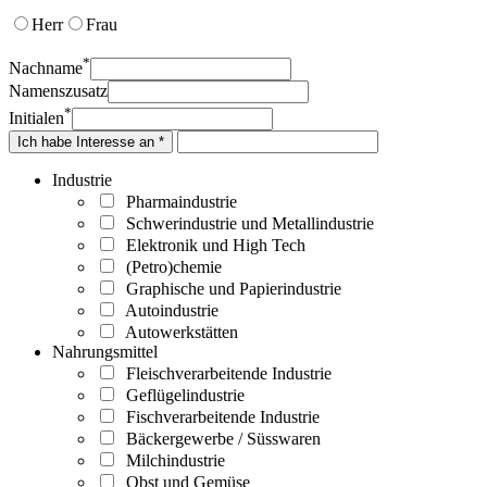
Herr
Frau
*
Nachname
Namenszusatz
*
Initialen
Ich habe Interesse an *
Industrie
Pharmaindustrie
Schwerindustrie und Metallindustrie
Elektronik und High Tech
(Petro)chemie
Graphische und Papierindustrie
Autoindustrie
Autowerkstätten
Nahrungsmittel
Fleischverarbeitende Industrie
Geflügelindustrie
Fischverarbeitende Industrie
Bäckergewerbe / Süsswaren
Milchindustrie
Obst und Gemüse