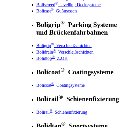
®
Boliscreed
levelling Decksysteme
®
Bolicast
Gußmassen
®
Boligrip
Parking Systeme
und Brückenfahrbahnen
®
Boligrip
Verschleißschichten
®
Bolidrain
Verschleißschichten
®
Bolidtop
Z.OK
®
Bolicoat
Coatingsysteme
®
Bolicoat
Coatingsysteme
®
Bolirail
Schienenfixierung
®
Bolirail
Schienenfixierung
®
Bolidtan
Sportsysteme