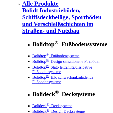
Alle Produkte
Bolidt
Industrieböden,
Schiffsdeckbeläge, Sportböden
und Verschleißschichten im
Straßen- und Nutzbau
®
Bolidtop
Fußbodensysteme
®
Bolidtop
Fußbodensysteme
®
Bolidtop
Design sensationelle Fußböden
®
Bolidtop
Stato leitfähige/dissipative
Fußbodensysteme
®
Bolidtop
E.lo schwachaufzuladende
Fußbodensysteme
®
Bolideck
Decksysteme
®
Bolideck
Decksysteme
®
Bolideck
Design Decksysteme