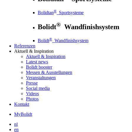
®
Bolidtan
Sportsysteme
®
Bolidt
Wandfinishsystem
®
Bolidt
Wandfinishsystem
Referenzen
Aktuell
& Inspiration
Aktuell
& Inspiration
Latest news
Bolidt booster
Messen & Ausstellungen
Veranstaltungen
Presse
Social media
Videos
Photos
Kontakt
MyBolidt
nl
en