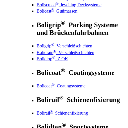
®
Boliscreed
levelling Decksysteme
®
Bolicast
Gußmassen
®
Boligrip
Parking Systeme
und Brückenfahrbahnen
®
Boligrip
Verschleißschichten
®
Bolidrain
Verschleißschichten
®
Bolidtop
Z.OK
®
Bolicoat
Coatingsysteme
®
Bolicoat
Coatingsysteme
®
Bolirail
Schienenfixierung
®
Bolirail
Schienenfixierung
®
Bolidtan
Sportsysteme