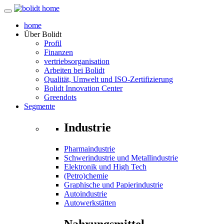
home
Über
Bolidt
Profil
Finanzen
vertriebsorganisation
Arbeiten bei Bolidt
Qualität, Umwelt und ISO-Zertifizierung
Bolidt Innovation Center
Greendots
Segmente
Industrie
Pharmaindustrie
Schwerindustrie und Metallindustrie
Elektronik und High Tech
(Petro)chemie
Graphische und Papierindustrie
Autoindustrie
Autowerkstätten
Nahrungsmittel