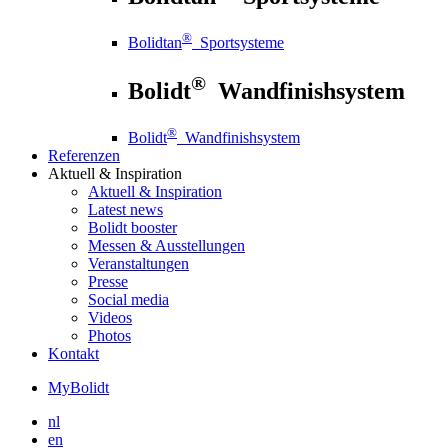
®
Bolidtan
Sportsysteme
®
Bolidt
Wandfinishsystem
®
Bolidt
Wandfinishsystem
Referenzen
Aktuell
& Inspiration
Aktuell
& Inspiration
Latest news
Bolidt booster
Messen & Ausstellungen
Veranstaltungen
Presse
Social media
Videos
Photos
Kontakt
MyBolidt
nl
en