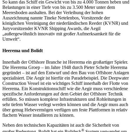
So kann das Schiff ein Gewicht von bis zu 4.000 Tonnen heben und
Belastungen in einer Tiefe von bis zu 3.500 Meter unter dem
Meeresboden aushalten. Bei der Verleihung der hohen
Auszeichnung nannte Tineke Netelenbos, Vorsitzende der
königlichen Vereinigung der niederländischen Reeder (KVNR) und
Juryvorsitzender KVNR Shipping Awards, die Aegil
„außergewöhnlich innovativ mit großer Aufmerksamkeit für die
Umwelt“.
Heerema und Bolidt
Innerhalb der Offshore Branche ist Heerema ein großartiger Spieler.
Die Heerema Groep – im Jahre 1948 durch Pieter Schelte Heerema
gegründet – ist auf den Entwurf und den Bau von Offshore Anlagen
spezialisiert. Die Aegir ist hierfür ein Paradebeispiel. Die Deepwater
Construction Vessel ist ein wichtiges Schiff innerhalb der Flotte von
Heerema. Ein Konstruktionsschiff wie die Aegir muss verschiedene
spezifische Anforderungen auf dem Gebiet der Offshore Technik
erfüllen. So müssen komplexe Infrastrukturen und Rohleitungen in
sehr tiefem Wasser verlegt werden können und die Aegir muss auch
über genug Hebevermögen verfügen um feste Plattformen in relativ
flachem Wasser installieren zu können.
Neben den technischen Kapazitäten ist auch die Sicherheit von
®
großer Bedeutung. Bolidt hat ein Bolideck
System verwendet um