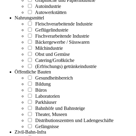
Graphische und Papierindustrie
Autoindustrie
Autowerkstätten
Nahrungsmittel
Fleischverarbeitende Industrie
Geflügelindustrie
Fischverarbeitende Industrie
Bäckergewerbe / Süsswaren
Milchindustrie
Obst und Gemüse
Catering/Großküche
(Erfrischungs) getränkeindustrie
Öffentliche Bauten
Gesundheitsbereich
Bildung
Büros
Laboratorien
Parkhäuser
Bahnhöfe und Bahnsteige
Theater, Museen
Distributionszentren und Ladengeschäfte
Gefängnisse
Zivil-Bahn-Infra