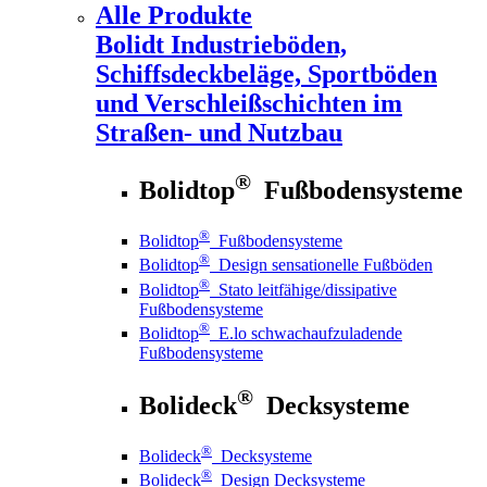
Alle Produkte
Bolidt
Industrieböden,
Schiffsdeckbeläge, Sportböden
und Verschleißschichten im
Straßen- und Nutzbau
®
Bolidtop
Fußbodensysteme
®
Bolidtop
Fußbodensysteme
®
Bolidtop
Design sensationelle Fußböden
®
Bolidtop
Stato leitfähige/dissipative
Fußbodensysteme
®
Bolidtop
E.lo schwachaufzuladende
Fußbodensysteme
®
Bolideck
Decksysteme
®
Bolideck
Decksysteme
®
Bolideck
Design Decksysteme