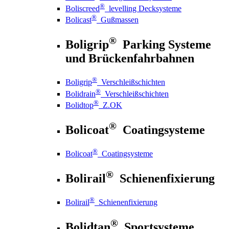
®
Boliscreed
levelling Decksysteme
®
Bolicast
Gußmassen
®
Boligrip
Parking Systeme
und Brückenfahrbahnen
®
Boligrip
Verschleißschichten
®
Bolidrain
Verschleißschichten
®
Bolidtop
Z.OK
®
Bolicoat
Coatingsysteme
®
Bolicoat
Coatingsysteme
®
Bolirail
Schienenfixierung
®
Bolirail
Schienenfixierung
®
Bolidtan
Sportsysteme