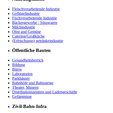
Fleischverarbeitende Industrie
Geflügelindustrie
Fischverarbeitende Industrie
Bäckergewerbe / Süsswaren
Milchindustrie
Obst und Gemüse
Catering/Großküche
(Erfrischungs) getränkeindustrie
Öffentliche Bauten
Gesundheitsbereich
Bildung
Büros
Laboratorien
Parkhäuser
Bahnhöfe und Bahnsteige
Theater, Museen
Distributionszentren und Ladengeschäfte
Gefängnisse
Zivil-Bahn-Infra