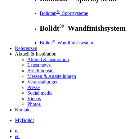
®
Bolidtan
Sportsysteme
®
Bolidt
Wandfinishsystem
®
Bolidt
Wandfinishsystem
Referenzen
Aktuell
& Inspiration
Aktuell
& Inspiration
Latest news
Bolidt booster
Messen & Ausstellungen
Veranstaltungen
Presse
Social media
Videos
Photos
Kontakt
MyBolidt
nl
en