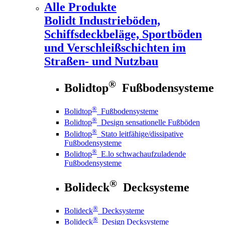
Alle Produkte
Bolidt
Industrieböden,
Schiffsdeckbeläge, Sportböden
und Verschleißschichten im
Straßen- und Nutzbau
®
Bolidtop
Fußbodensysteme
®
Bolidtop
Fußbodensysteme
®
Bolidtop
Design sensationelle Fußböden
®
Bolidtop
Stato leitfähige/dissipative
Fußbodensysteme
®
Bolidtop
E.lo schwachaufzuladende
Fußbodensysteme
®
Bolideck
Decksysteme
®
Bolideck
Decksysteme
®
Bolideck
Design Decksysteme