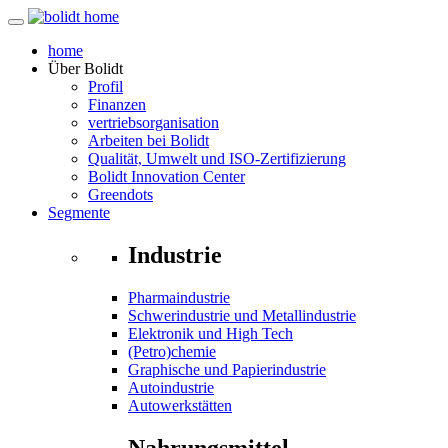
home
Über
Bolidt
Profil
Finanzen
vertriebsorganisation
Arbeiten bei Bolidt
Qualität, Umwelt und ISO-Zertifizierung
Bolidt Innovation Center
Greendots
Segmente
Industrie
Pharmaindustrie
Schwerindustrie und Metallindustrie
Elektronik und High Tech
(Petro)chemie
Graphische und Papierindustrie
Autoindustrie
Autowerkstätten
Nahrungsmittel