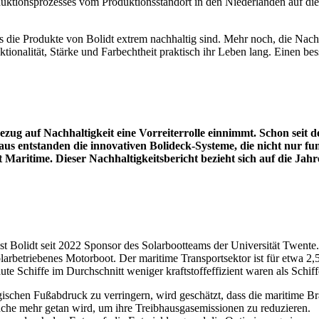
tionsprozesses vom Produktionsstandort in den Niederlanden auf die v
dass die Produkte von Bolidt extrem nachhaltig sind. Mehr noch, die Nac
tionalität, Stärke und Farbechtheit praktisch ihr Leben lang. Einen 
Bezug auf Nachhaltigkeit eine Vorreiterrolle einnimmt. Schon seit
s entstanden die innovativen Bolideck-Systeme, die nicht nur funk
rt Maritime. Dieser Nachhaltigkeitsbericht bezieht sich auf die Jahr
 Bolidt seit 2022 Sponsor des Solarbootteams der Universität Twente. 
solarbetriebenes Motorboot. Der maritime Transportsektor ist für etwa 
aute Schiffe im Durchschnitt weniger kraftstoffeffizient waren als Schif
ischen Fußabdruck zu verringern, wird geschätzt, dass die maritime 
anche mehr getan wird, um ihre Treibhausgasemissionen zu reduzieren.