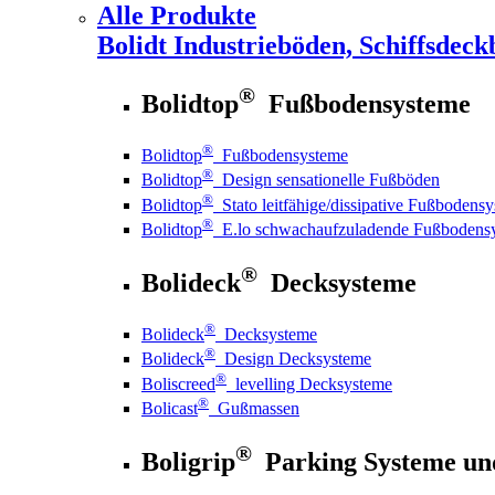
Alle Produkte
Bolidt
Industrieböden, Schiffsdeck
®
Bolidtop
Fußbodensysteme
®
Bolidtop
Fußbodensysteme
®
Bolidtop
Design sensationelle Fußböden
®
Bolidtop
Stato leitfähige/dissipative Fußbodens
®
Bolidtop
E.lo schwachaufzuladende Fußbodens
®
Bolideck
Decksysteme
®
Bolideck
Decksysteme
®
Bolideck
Design Decksysteme
®
Boliscreed
levelling Decksysteme
®
Bolicast
Gußmassen
®
Boligrip
Parking Systeme un