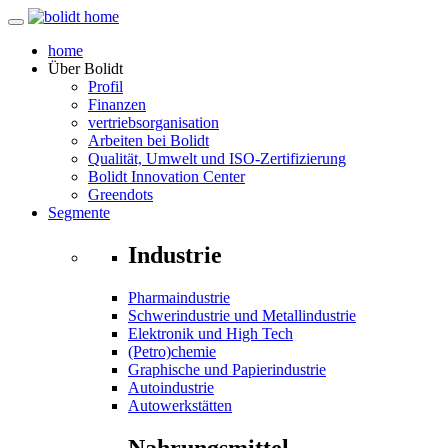
home
Über
Bolidt
Profil
Finanzen
vertriebsorganisation
Arbeiten bei Bolidt
Qualität, Umwelt und ISO-Zertifizierung
Bolidt Innovation Center
Greendots
Segmente
Industrie
Pharmaindustrie
Schwerindustrie und Metallindustrie
Elektronik und High Tech
(Petro)chemie
Graphische und Papierindustrie
Autoindustrie
Autowerkstätten
Nahrungsmittel