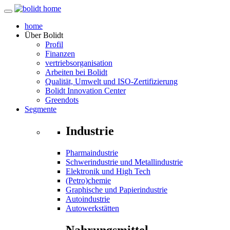
home
Über
Bolidt
Profil
Finanzen
vertriebsorganisation
Arbeiten bei Bolidt
Qualität, Umwelt und ISO-Zertifizierung
Bolidt Innovation Center
Greendots
Segmente
Industrie
Pharmaindustrie
Schwerindustrie und Metallindustrie
Elektronik und High Tech
(Petro)chemie
Graphische und Papierindustrie
Autoindustrie
Autowerkstätten
Nahrungsmittel