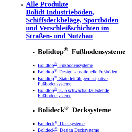
Alle Produkte
Bolidt
Industrieböden,
Schiffsdeckbeläge, Sportböden
und Verschleißschichten im
Straßen- und Nutzbau
®
Bolidtop
Fußbodensysteme
®
Bolidtop
Fußbodensysteme
®
Bolidtop
Design sensationelle Fußböden
®
Bolidtop
Stato leitfähige/dissipative
Fußbodensysteme
®
Bolidtop
E.lo schwachaufzuladende
Fußbodensysteme
®
Bolideck
Decksysteme
®
Bolideck
Decksysteme
®
Bolideck
Design Decksysteme