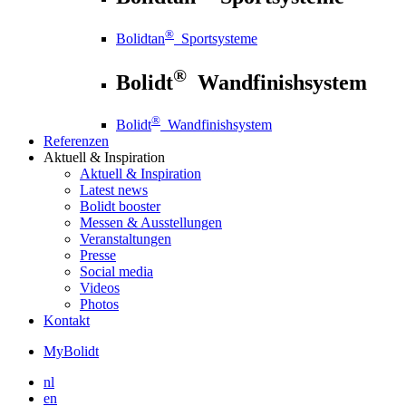
®
Bolidtan
Sportsysteme
®
Bolidt
Wandfinishsystem
®
Bolidt
Wandfinishsystem
Referenzen
Aktuell
& Inspiration
Aktuell
& Inspiration
Latest news
Bolidt booster
Messen & Ausstellungen
Veranstaltungen
Presse
Social media
Videos
Photos
Kontakt
MyBolidt
nl
en