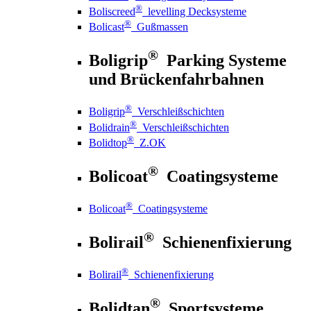
®
Boliscreed
levelling Decksysteme
®
Bolicast
Gußmassen
®
Boligrip
Parking Systeme
und Brückenfahrbahnen
®
Boligrip
Verschleißschichten
®
Bolidrain
Verschleißschichten
®
Bolidtop
Z.OK
®
Bolicoat
Coatingsysteme
®
Bolicoat
Coatingsysteme
®
Bolirail
Schienenfixierung
®
Bolirail
Schienenfixierung
®
Bolidtan
Sportsysteme