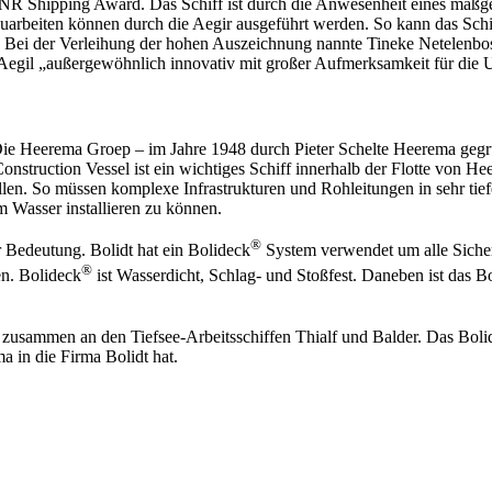
KVNR Shipping Award. Das Schiff ist durch die Anwesenheit eines maßg
uarbeiten können durch die Aegir ausgeführt werden. So kann das Sch
. Bei der Verleihung der hohen Auszeichnung nannte Tineke Netelenbos
gil „außergewöhnlich innovativ mit großer Aufmerksamkeit für die 
. Die Heerema Groep – im Jahre 1948 durch Pieter Schelte Heerema geg
r Construction Vessel ist ein wichtiges Schiff innerhalb der Flotte von 
llen. So müssen komplexe Infrastrukturen und Rohleitungen in sehr ti
 Wasser installieren zu können.
®
r Bedeutung. Bolidt hat ein Bolideck
System verwendet um alle Sicher
®
en. Bolideck
ist Wasserdicht, Schlag- und Stoßfest. Daneben ist das Bo
 zusammen an den Tiefsee-Arbeitsschiffen Thialf und Balder. Das Bolid
 in die Firma Bolidt hat.