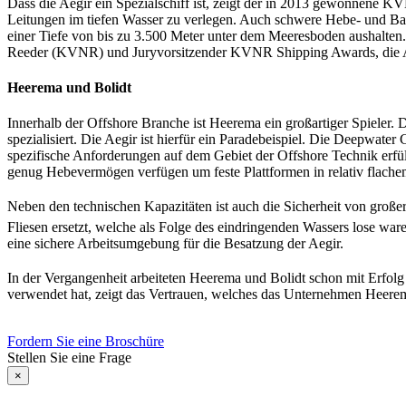
Dass die Aegir ein Spezialschiff ist, zeigt der in 2013 gewonnene 
Leitungen im tiefen Wasser zu verlegen. Auch schwere Hebe- und Ba
einer Tiefe von bis zu 3.500 Meter unter dem Meeresboden aushalten
Reeder (KVNR) und Juryvorsitzender KVNR Shipping Awards, die Ae
Heerema und Bolidt
Innerhalb der Offshore Branche ist Heerema ein großartiger Spieler
spezialisiert. Die Aegir ist hierfür ein Paradebeispiel. Die Deepwate
spezifische Anforderungen auf dem Gebiet der Offshore Technik erfü
genug Hebevermögen verfügen um feste Plattformen in relativ flachem
Neben den technischen Kapazitäten ist auch die Sicherheit von große
Fliesen ersetzt, welche als Folge des eindringenden Wassers lose war
eine sichere Arbeitsumgebung für die Besatzung der Aegir.
In der Vergangenheit arbeiteten Heerema und Bolidt schon mit Erfolg
verwendet hat, zeigt das Vertrauen, welches das Unternehmen Heerema
Fordern Sie eine Broschüre
Stellen Sie eine Frage
×