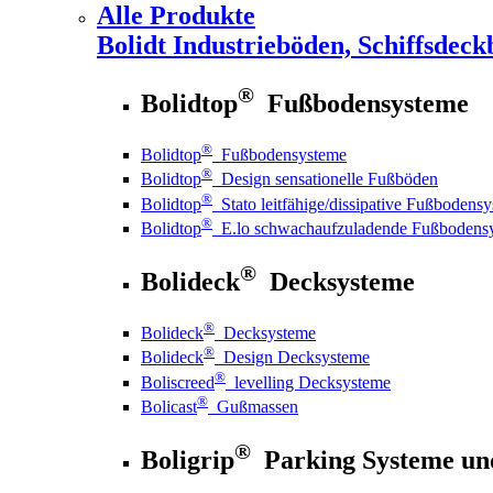
Alle Produkte
Bolidt
Industrieböden, Schiffsdeck
®
Bolidtop
Fußbodensysteme
®
Bolidtop
Fußbodensysteme
®
Bolidtop
Design sensationelle Fußböden
®
Bolidtop
Stato leitfähige/dissipative Fußbodens
®
Bolidtop
E.lo schwachaufzuladende Fußbodens
®
Bolideck
Decksysteme
®
Bolideck
Decksysteme
®
Bolideck
Design Decksysteme
®
Boliscreed
levelling Decksysteme
®
Bolicast
Gußmassen
®
Boligrip
Parking Systeme un