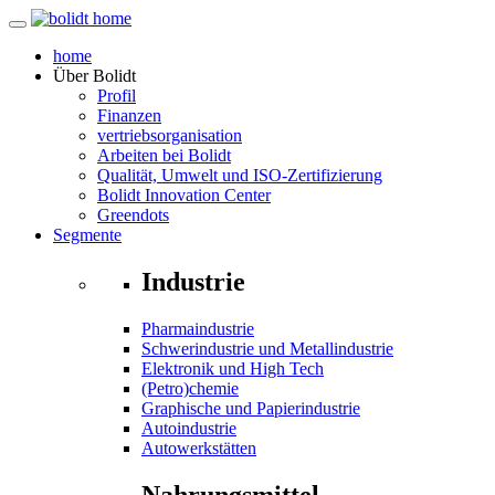
home
Über
Bolidt
Profil
Finanzen
vertriebsorganisation
Arbeiten bei Bolidt
Qualität, Umwelt und ISO-Zertifizierung
Bolidt Innovation Center
Greendots
Segmente
Industrie
Pharmaindustrie
Schwerindustrie und Metallindustrie
Elektronik und High Tech
(Petro)chemie
Graphische und Papierindustrie
Autoindustrie
Autowerkstätten
Nahrungsmittel