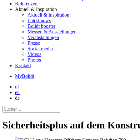
Referenzen
Aktuell
& Inspiration
Aktuell
& Inspiration
Latest news
Bolidt booster
Messen & Ausstellungen
Veranstaltungen
Presse
Social media
Videos
Photos
Kontakt
MyBolidt
nl
en
de
Sicherheitsplus auf dem Konstru