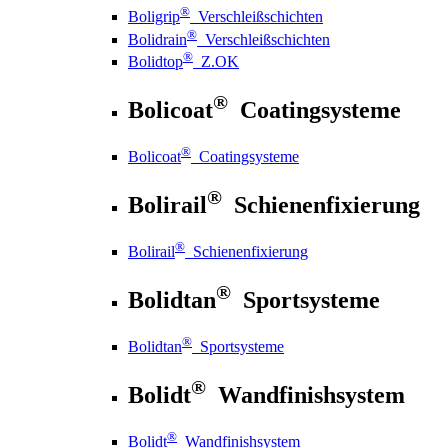
®
Boligrip
Verschleißschichten
®
Bolidrain
Verschleißschichten
®
Bolidtop
Z.OK
®
Bolicoat
Coatingsysteme
®
Bolicoat
Coatingsysteme
®
Bolirail
Schienenfixierung
®
Bolirail
Schienenfixierung
®
Bolidtan
Sportsysteme
®
Bolidtan
Sportsysteme
®
Bolidt
Wandfinishsystem
®
Bolidt
Wandfinishsystem