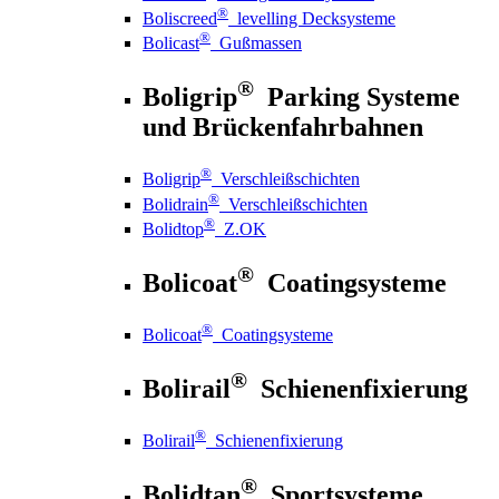
®
Boliscreed
levelling Decksysteme
®
Bolicast
Gußmassen
®
Boligrip
Parking Systeme
und Brückenfahrbahnen
®
Boligrip
Verschleißschichten
®
Bolidrain
Verschleißschichten
®
Bolidtop
Z.OK
®
Bolicoat
Coatingsysteme
®
Bolicoat
Coatingsysteme
®
Bolirail
Schienenfixierung
®
Bolirail
Schienenfixierung
®
Bolidtan
Sportsysteme