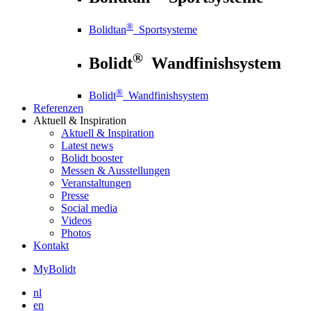
®
Bolidtan
Sportsysteme
®
Bolidt
Wandfinishsystem
®
Bolidt
Wandfinishsystem
Referenzen
Aktuell
& Inspiration
Aktuell
& Inspiration
Latest news
Bolidt booster
Messen & Ausstellungen
Veranstaltungen
Presse
Social media
Videos
Photos
Kontakt
MyBolidt
nl
en