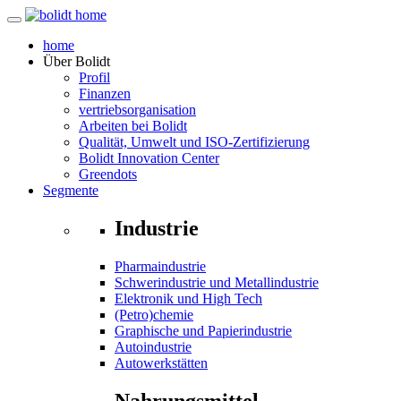
home
Über
Bolidt
Profil
Finanzen
vertriebsorganisation
Arbeiten bei Bolidt
Qualität, Umwelt und ISO-Zertifizierung
Bolidt Innovation Center
Greendots
Segmente
Industrie
Pharmaindustrie
Schwerindustrie und Metallindustrie
Elektronik und High Tech
(Petro)chemie
Graphische und Papierindustrie
Autoindustrie
Autowerkstätten
Nahrungsmittel