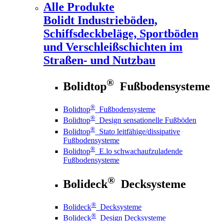
Alle Produkte
Bolidt
Industrieböden,
Schiffsdeckbeläge, Sportböden
und Verschleißschichten im
Straßen- und Nutzbau
®
Bolidtop
Fußbodensysteme
®
Bolidtop
Fußbodensysteme
®
Bolidtop
Design sensationelle Fußböden
®
Bolidtop
Stato leitfähige/dissipative
Fußbodensysteme
®
Bolidtop
E.lo schwachaufzuladende
Fußbodensysteme
®
Bolideck
Decksysteme
®
Bolideck
Decksysteme
®
Bolideck
Design Decksysteme