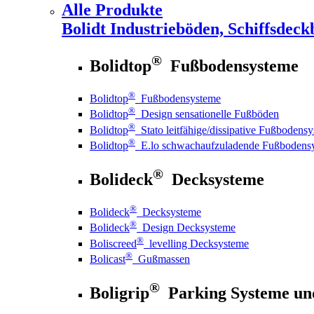
Alle Produkte
Bolidt
Industrieböden, Schiffsdeck
®
Bolidtop
Fußbodensysteme
®
Bolidtop
Fußbodensysteme
®
Bolidtop
Design sensationelle Fußböden
®
Bolidtop
Stato leitfähige/dissipative Fußbodens
®
Bolidtop
E.lo schwachaufzuladende Fußbodens
®
Bolideck
Decksysteme
®
Bolideck
Decksysteme
®
Bolideck
Design Decksysteme
®
Boliscreed
levelling Decksysteme
®
Bolicast
Gußmassen
®
Boligrip
Parking Systeme un