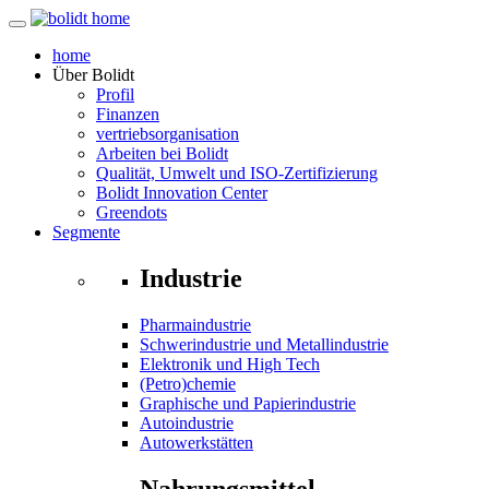
home
Über
Bolidt
Profil
Finanzen
vertriebsorganisation
Arbeiten bei Bolidt
Qualität, Umwelt und ISO-Zertifizierung
Bolidt Innovation Center
Greendots
Segmente
Industrie
Pharmaindustrie
Schwerindustrie und Metallindustrie
Elektronik und High Tech
(Petro)chemie
Graphische und Papierindustrie
Autoindustrie
Autowerkstätten
Nahrungsmittel