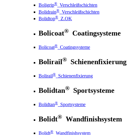
®
Boligrip
Verschleißschichten
®
Bolidrain
Verschleißschichten
®
Bolidtop
Z.OK
®
Bolicoat
Coatingsysteme
®
Bolicoat
Coatingsysteme
®
Bolirail
Schienenfixierung
®
Bolirail
Schienenfixierung
®
Bolidtan
Sportsysteme
®
Bolidtan
Sportsysteme
®
Bolidt
Wandfinishsystem
®
Bolidt
Wandfinishsystem