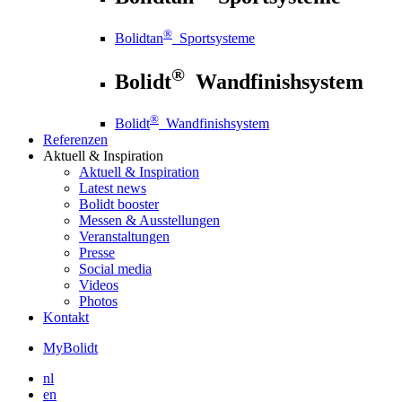
®
Bolidtan
Sportsysteme
®
Bolidt
Wandfinishsystem
®
Bolidt
Wandfinishsystem
Referenzen
Aktuell
& Inspiration
Aktuell
& Inspiration
Latest news
Bolidt booster
Messen & Ausstellungen
Veranstaltungen
Presse
Social media
Videos
Photos
Kontakt
MyBolidt
nl
en