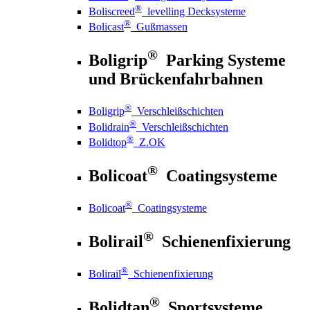
®
Boliscreed
levelling Decksysteme
®
Bolicast
Gußmassen
®
Boligrip
Parking Systeme
und Brückenfahrbahnen
®
Boligrip
Verschleißschichten
®
Bolidrain
Verschleißschichten
®
Bolidtop
Z.OK
®
Bolicoat
Coatingsysteme
®
Bolicoat
Coatingsysteme
®
Bolirail
Schienenfixierung
®
Bolirail
Schienenfixierung
®
Bolidtan
Sportsysteme