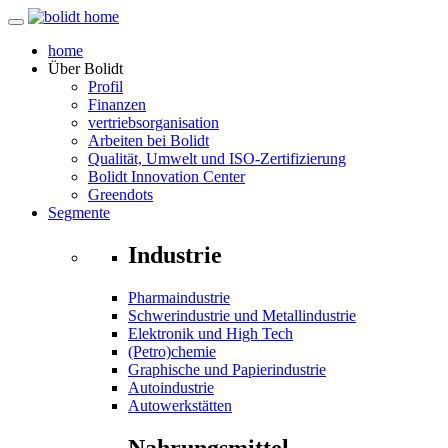
home
Über
Bolidt
Profil
Finanzen
vertriebsorganisation
Arbeiten bei Bolidt
Qualität, Umwelt und ISO-Zertifizierung
Bolidt Innovation Center
Greendots
Segmente
Industrie
Pharmaindustrie
Schwerindustrie und Metallindustrie
Elektronik und High Tech
(Petro)chemie
Graphische und Papierindustrie
Autoindustrie
Autowerkstätten
Nahrungsmittel