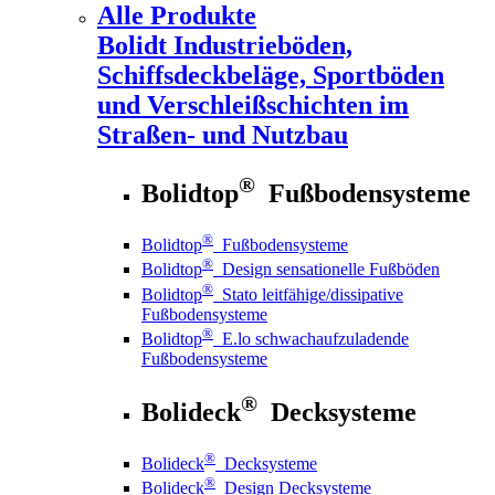
Alle Produkte
Bolidt
Industrieböden,
Schiffsdeckbeläge, Sportböden
und Verschleißschichten im
Straßen- und Nutzbau
®
Bolidtop
Fußbodensysteme
®
Bolidtop
Fußbodensysteme
®
Bolidtop
Design sensationelle Fußböden
®
Bolidtop
Stato leitfähige/dissipative
Fußbodensysteme
®
Bolidtop
E.lo schwachaufzuladende
Fußbodensysteme
®
Bolideck
Decksysteme
®
Bolideck
Decksysteme
®
Bolideck
Design Decksysteme