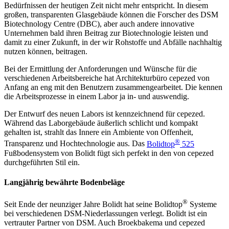
Bedürfnissen der heutigen Zeit nicht mehr entspricht. In diesem
großen, transparenten Glasgebäude können die Forscher des DSM
Biotechnology Centre (DBC), aber auch andere innovative
Unternehmen bald ihren Beitrag zur Biotechnologie leisten und
damit zu einer Zukunft, in der wir Rohstoffe und Abfälle nachhaltig
nutzen können, beitragen.
Bei der Ermittlung der Anforderungen und Wünsche für die
verschiedenen Arbeitsbereiche hat Architekturbüro cepezed von
Anfang an eng mit den Benutzern zusammengearbeitet. Die kennen
die Arbeitsprozesse in einem Labor ja in- und auswendig.
Der Entwurf des neuen Labors ist kennzeichnend für cepezed.
Während das Laborgebäude äußerlich schlicht und kompakt
gehalten ist, strahlt das Innere ein Ambiente von Offenheit,
®
Transparenz und Hochtechnologie aus. Das
Bolidtop
525
Fußbodensystem von Bolidt fügt sich perfekt in den von cepezed
durchgeführten Stil ein.
Langjährig bewährte Bodenbeläge
®
Seit Ende der neunziger Jahre Bolidt hat seine Bolidtop
Systeme
bei verschiedenen DSM-Niederlassungen verlegt. Bolidt ist ein
vertrauter Partner von DSM. Auch Broekbakema und cepezed