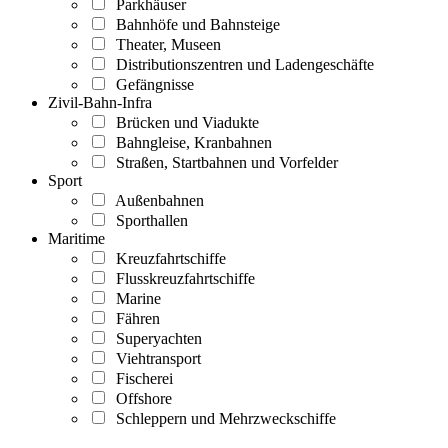
Parkhäuser
Bahnhöfe und Bahnsteige
Theater, Museen
Distributionszentren und Ladengeschäfte
Gefängnisse
Zivil-Bahn-Infra
Brücken und Viadukte
Bahngleise, Kranbahnen
Straßen, Startbahnen und Vorfelder
Sport
Außenbahnen
Sporthallen
Maritime
Kreuzfahrtschiffe
Flusskreuzfahrtschiffe
Marine
Fähren
Superyachten
Viehtransport
Fischerei
Offshore
Schleppern und Mehrzweckschiffe