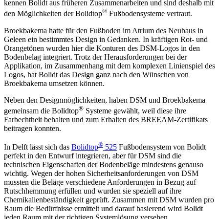
kennen Bolidt aus früheren Zusammenarbeiten und sind deshalb mit
®
den Möglichkeiten der Bolidtop
Fußbodensysteme vertraut.
Broekbakema hatte für den Fußboden im Atrium des Neubaus in
Geleen ein bestimmtes Design in Gedanken. In kräftigen Rot- und
Orangetönen wurden hier die Konturen des DSM-Logos in den
Bodenbelag integriert. Trotz der Herausforderungen bei der
Applikation, im Zusammenhang mit dem komplexen Linienspiel des
Logos, hat Bolidt das Design ganz nach den Wünschen von
Broekbakema umsetzen können.
Neben den Designmöglichkeiten, haben DSM und Broekbakema
®
gemeinsam die Bolidtop
Systeme gewählt, weil diese ihre
Farbechtheit behalten und zum Erhalten des BREEAM-Zertifikats
beitragen konnten.
®
In Delft lässt sich das
Bolidtop
525
Fußbodensystem von Bolidt
perfekt in den Entwurf integrieren, aber für DSM sind die
technischen Eigenschaften der Bodenbeläge mindestens genauso
wichtig. Wegen der hohen Sicherheitsanforderungen von DSM
mussten die Beläge verschiedene Anforderungen in Bezug auf
Rutschhemmung erfüllen und wurden sie speziell auf ihre
Chemikalienbeständigkeit geprüft. Zusammen mit DSM wurden pro
Raum die Bedürfnisse ermittelt und darauf basierend wird Bolidt
jeden Raum mit der richtigen Systemlösung versehen.