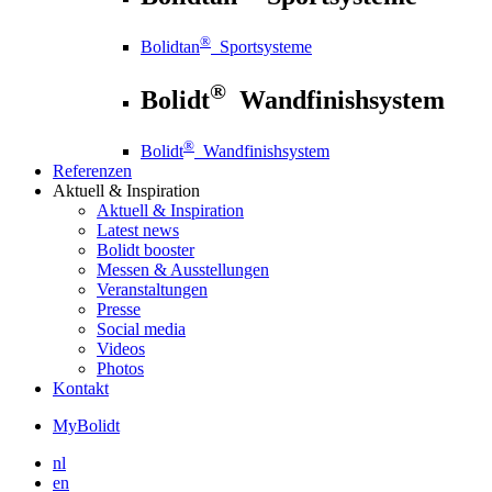
®
Bolidtan
Sportsysteme
®
Bolidt
Wandfinishsystem
®
Bolidt
Wandfinishsystem
Referenzen
Aktuell
& Inspiration
Aktuell
& Inspiration
Latest news
Bolidt booster
Messen & Ausstellungen
Veranstaltungen
Presse
Social media
Videos
Photos
Kontakt
MyBolidt
nl
en