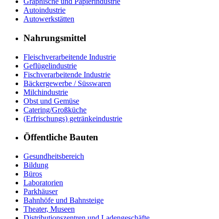
Graphische und Papierindustrie
Autoindustrie
Autowerkstätten
Nahrungsmittel
Fleischverarbeitende Industrie
Geflügelindustrie
Fischverarbeitende Industrie
Bäckergewerbe / Süsswaren
Milchindustrie
Obst und Gemüse
Catering/Großküche
(Erfrischungs) getränkeindustrie
Öffentliche Bauten
Gesundheitsbereich
Bildung
Büros
Laboratorien
Parkhäuser
Bahnhöfe und Bahnsteige
Theater, Museen
Distributionszentren und Ladengeschäfte