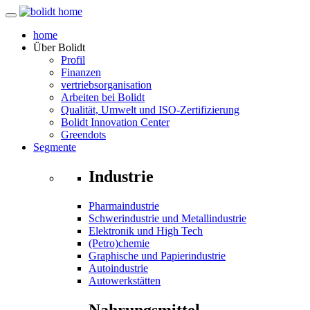
home
Über
Bolidt
Profil
Finanzen
vertriebsorganisation
Arbeiten bei Bolidt
Qualität, Umwelt und ISO-Zertifizierung
Bolidt Innovation Center
Greendots
Segmente
Industrie
Pharmaindustrie
Schwerindustrie und Metallindustrie
Elektronik und High Tech
(Petro)chemie
Graphische und Papierindustrie
Autoindustrie
Autowerkstätten
Nahrungsmittel