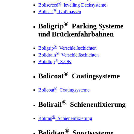
®
Boliscreed
levelling Decksysteme
®
Bolicast
Gußmassen
®
Boligrip
Parking Systeme
und Brückenfahrbahnen
®
Boligrip
Verschleißschichten
®
Bolidrain
Verschleißschichten
®
Bolidtop
Z.OK
®
Bolicoat
Coatingsysteme
®
Bolicoat
Coatingsysteme
®
Bolirail
Schienenfixierung
®
Bolirail
Schienenfixierung
®
Bolidtan
Sportsysteme