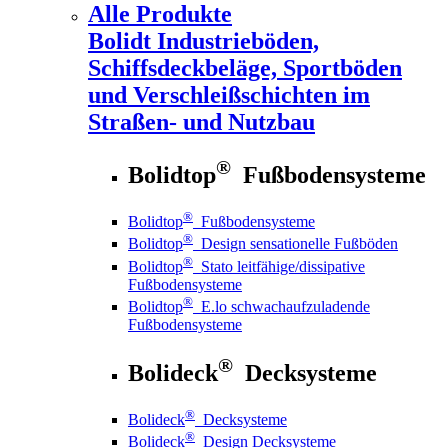
Alle Produkte
Bolidt
Industrieböden,
Schiffsdeckbeläge, Sportböden
und Verschleißschichten im
Straßen- und Nutzbau
®
Bolidtop
Fußbodensysteme
®
Bolidtop
Fußbodensysteme
®
Bolidtop
Design sensationelle Fußböden
®
Bolidtop
Stato leitfähige/dissipative
Fußbodensysteme
®
Bolidtop
E.lo schwachaufzuladende
Fußbodensysteme
®
Bolideck
Decksysteme
®
Bolideck
Decksysteme
®
Bolideck
Design Decksysteme