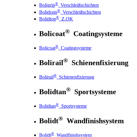
®
Boligrip
Verschleißschichten
®
Bolidrain
Verschleißschichten
®
Bolidtop
Z.OK
®
Bolicoat
Coatingsysteme
®
Bolicoat
Coatingsysteme
®
Bolirail
Schienenfixierung
®
Bolirail
Schienenfixierung
®
Bolidtan
Sportsysteme
®
Bolidtan
Sportsysteme
®
Bolidt
Wandfinishsystem
®
Bolidt
Wandfinishsystem