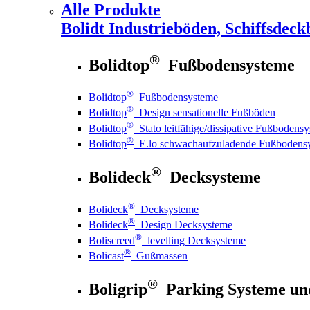
Alle Produkte
Bolidt
Industrieböden, Schiffsdeck
®
Bolidtop
Fußbodensysteme
®
Bolidtop
Fußbodensysteme
®
Bolidtop
Design sensationelle Fußböden
®
Bolidtop
Stato leitfähige/dissipative Fußbodens
®
Bolidtop
E.lo schwachaufzuladende Fußbodens
®
Bolideck
Decksysteme
®
Bolideck
Decksysteme
®
Bolideck
Design Decksysteme
®
Boliscreed
levelling Decksysteme
®
Bolicast
Gußmassen
®
Boligrip
Parking Systeme un