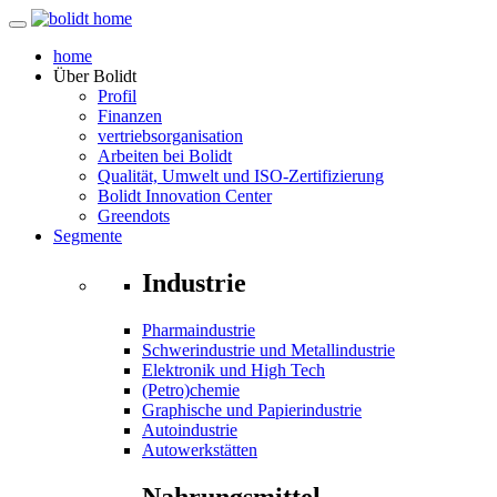
home
Über
Bolidt
Profil
Finanzen
vertriebsorganisation
Arbeiten bei Bolidt
Qualität, Umwelt und ISO-Zertifizierung
Bolidt Innovation Center
Greendots
Segmente
Industrie
Pharmaindustrie
Schwerindustrie und Metallindustrie
Elektronik und High Tech
(Petro)chemie
Graphische und Papierindustrie
Autoindustrie
Autowerkstätten
Nahrungsmittel