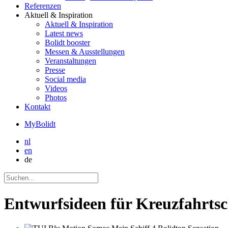
Referenzen
Aktuell
& Inspiration
Aktuell
& Inspiration
Latest news
Bolidt booster
Messen & Ausstellungen
Veranstaltungen
Presse
Social media
Videos
Photos
Kontakt
MyBolidt
nl
en
de
Entwurfsideen für Kreuzfahrtsc