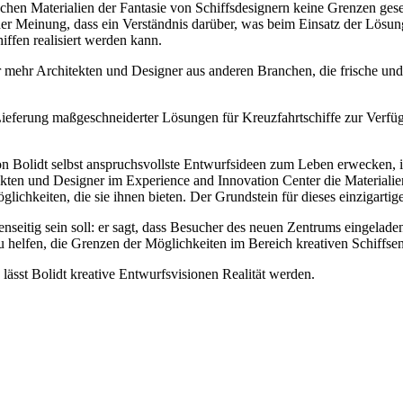
chen Materialien der Fantasie von Schiffsdesignern keine Grenzen geset
der Meinung, dass ein Verständnis darüber, was beim Einsatz der Lösung
iffen realisiert werden kann.
 mehr Architekten und Designer aus anderen Branchen, die frische und 
Lieferung maßgeschneiderter Lösungen für Kreuzfahrtschiffe zur Verfüg
 Bolidt selbst anspruchsvollste Entwurfsideen zum Leben erwecken, i
ten und Designer im Experience and Innovation Center die Materialien
ichkeiten, die sie ihnen bieten. Der Grundstein für dieses einzigartig
enseitig sein soll: er sagt, dass Besucher des neuen Zentrums eingel
u helfen, die Grenzen der Möglichkeiten im Bereich kreativen Schiffse
lässt Bolidt kreative Entwurfsvisionen Realität werden.