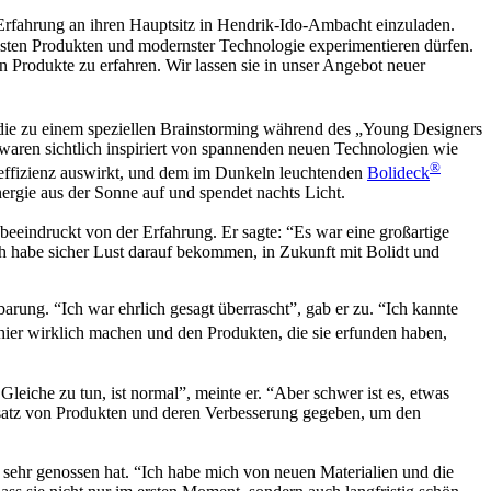
Erfahrung an ihren Hauptsitz in Hendrik-Ido-Ambacht einzuladen.
uesten Produkten und modernster Technologie experimentieren dürfen.
 Produkte zu erfahren. Wir lassen sie in unser Angebot neuer
, die zu einem speziellen Brainstorming während des „Young Designers
waren sichtlich inspiriert von spannenden neuen Technologien wie
®
gieeffizienz auswirkt, und dem im Dunkeln leuchtenden
Bolideck
ergie aus der Sonne auf und spendet nachts Licht.
eeindruckt von der Erfahrung. Er sagte: “Es war eine großartige
h habe sicher Lust darauf bekommen, in Zukunft mit Bolidt und
rung. “Ich war ehrlich gesagt überrascht”, gab er zu. “Ich kannte
ier wirklich machen und den Produkten, die sie erfunden haben,
eiche zu tun, ist normal”, meinte er. “Aber schwer ist es, etwas
insatz von Produkten und deren Verbesserung gegeben, um den
ng sehr genossen hat. “Ich habe mich von neuen Materialien und die