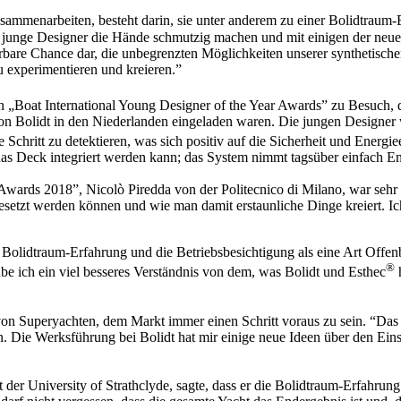
ammenarbeiten, besteht darin, sie unter anderem zu einer Bolidtraum-
ich junge Designer die Hände schmutzig machen und mit einigen der ne
rbare Chance dar, die unbegrenzten Möglichkeiten unserer synthetischen
u experimentieren und kreieren.”
gen „Boat International Young Designer of the Year Awards” zu Besuch
on Bolidt in den Niederlanden eingeladen waren. Die jungen Designer 
te Schritt zu detektieren, was sich positiv auf die Sicherheit und Ener
 das Deck integriert werden kann; das System nimmt tagsüber einfach En
ards 2018”, Nicolò Piredda von der Politecnico di Milano, war sehr b
esetzt werden können und wie man damit erstaunliche Dinge kreiert. Ic
Bolidtraum-Erfahrung und die Betriebsbesichtigung als eine Art Offenba
®
be ich ein viel besseres Verständnis von dem, was Bolidt und Esthec
h
n Superyachten, dem Markt immer einen Schritt voraus zu sein. “Das Gl
en. Die Werksführung bei Bolidt hat mir einige neue Ideen über den E
nt der University of Strathclyde, sagte, dass er die Bolidtraum-Erfahru