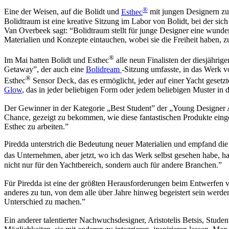
®
Eine der Weisen, auf die Bolidt und
Esthec
mit jungen Designern zus
Bolidtraum ist eine kreative Sitzung im Labor von Bolidt, bei der s
Van Overbeek sagt: “Bolidtraum stellt für junge Designer eine wunde
Materialien und Konzepte eintauchen, wobei sie die Freiheit haben, z
®
Im Mai hatten Bolidt und Esthec
alle neun Finalisten der diesjähri
Getaway”, der auch eine
Bolidream
-Sitzung umfasste, in das Werk v
®
Esthec
Sensor Deck, das es ermöglicht, jeder auf einer Yacht gesetz
Glow
, das in jeder beliebigen Form oder jedem beliebigen Muster in
Der Gewinner in der Kategorie „Best Student” der „Young Designer Aw
Chance, gezeigt zu bekommen, wie diese fantastischen Produkte eing
Esthec zu arbeiten.”
Piredda unterstrich die Bedeutung neuer Materialien und empfand die 
das Unternehmen, aber jetzt, wo ich das Werk selbst gesehen habe, ha
nicht nur für den Yachtbereich, sondern auch für andere Branchen.”
Für Piredda ist eine der größten Herausforderungen beim Entwerfen vo
anderes zu tun, von dem alle über Jahre hinweg begeistert sein werd
Unterschied zu machen.”
Ein anderer talentierter Nachwuchsdesigner, Aristotelis Betsis, Stude