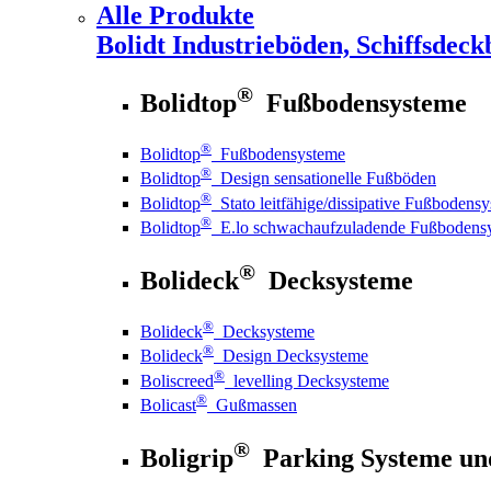
Alle Produkte
Bolidt
Industrieböden, Schiffsdeck
®
Bolidtop
Fußbodensysteme
®
Bolidtop
Fußbodensysteme
®
Bolidtop
Design sensationelle Fußböden
®
Bolidtop
Stato leitfähige/dissipative Fußbodens
®
Bolidtop
E.lo schwachaufzuladende Fußbodens
®
Bolideck
Decksysteme
®
Bolideck
Decksysteme
®
Bolideck
Design Decksysteme
®
Boliscreed
levelling Decksysteme
®
Bolicast
Gußmassen
®
Boligrip
Parking Systeme un