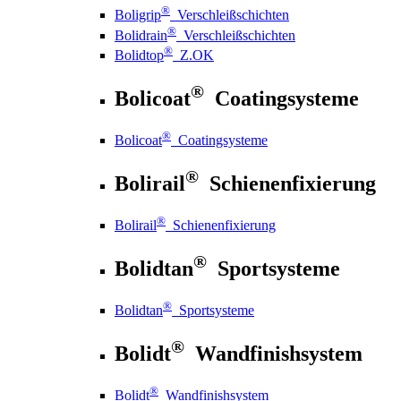
®
Boligrip
Verschleißschichten
®
Bolidrain
Verschleißschichten
®
Bolidtop
Z.OK
®
Bolicoat
Coatingsysteme
®
Bolicoat
Coatingsysteme
®
Bolirail
Schienenfixierung
®
Bolirail
Schienenfixierung
®
Bolidtan
Sportsysteme
®
Bolidtan
Sportsysteme
®
Bolidt
Wandfinishsystem
®
Bolidt
Wandfinishsystem