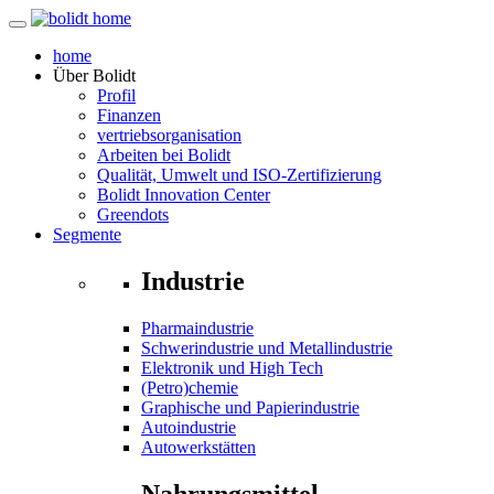
home
Über
Bolidt
Profil
Finanzen
vertriebsorganisation
Arbeiten bei Bolidt
Qualität, Umwelt und ISO-Zertifizierung
Bolidt Innovation Center
Greendots
Segmente
Industrie
Pharmaindustrie
Schwerindustrie und Metallindustrie
Elektronik und High Tech
(Petro)chemie
Graphische und Papierindustrie
Autoindustrie
Autowerkstätten
Nahrungsmittel