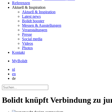
Referenzen
Aktuell
& Inspiration
Aktuell
& Inspiration
Latest news
Bolidt booster
Messen & Ausstellungen
Veranstaltungen
Presse
Social media
Videos
Photos
Kontakt
MyBolidt
nl
en
de
Bolidt knüpft Verbindung zu ju