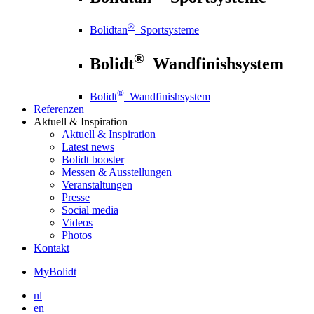
®
Bolidtan
Sportsysteme
®
Bolidt
Wandfinishsystem
®
Bolidt
Wandfinishsystem
Referenzen
Aktuell
& Inspiration
Aktuell
& Inspiration
Latest news
Bolidt booster
Messen & Ausstellungen
Veranstaltungen
Presse
Social media
Videos
Photos
Kontakt
MyBolidt
nl
en