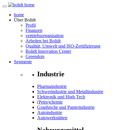
home
Über
Bolidt
Profil
Finanzen
vertriebsorganisation
Arbeiten bei Bolidt
Qualität, Umwelt und ISO-Zertifizierung
Bolidt Innovation Center
Greendots
Segmente
Industrie
Pharmaindustrie
Schwerindustrie und Metallindustrie
Elektronik und High Tech
(Petro)chemie
Graphische und Papierindustrie
Autoindustrie
Autowerkstätten
Nahrungsmittel