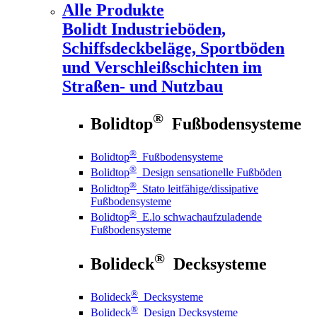
Alle Produkte
Bolidt
Industrieböden,
Schiffsdeckbeläge, Sportböden
und Verschleißschichten im
Straßen- und Nutzbau
®
Bolidtop
Fußbodensysteme
®
Bolidtop
Fußbodensysteme
®
Bolidtop
Design sensationelle Fußböden
®
Bolidtop
Stato leitfähige/dissipative
Fußbodensysteme
®
Bolidtop
E.lo schwachaufzuladende
Fußbodensysteme
®
Bolideck
Decksysteme
®
Bolideck
Decksysteme
®
Bolideck
Design Decksysteme