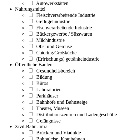
Autowerkstätten
Nahrungsmittel
Fleischverarbeitende Industrie
Geflügelindustrie
Fischverarbeitende Industrie
Bäckergewerbe / Süsswaren
Milchindustrie
Obst und Gemüse
Catering/Großküche
(Erfrischungs) getränkeindustrie
Öffentliche Bauten
Gesundheitsbereich
Bildung
Büros
Laboratorien
Parkhäuser
Bahnhöfe und Bahnsteige
Theater, Museen
Distributionszentren und Ladengeschäfte
Gefängnisse
Zivil-Bahn-Infra
Brücken und Viadukte
Bahngleise, Kranbahnen