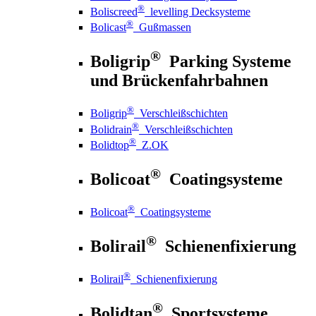
®
Boliscreed
levelling Decksysteme
®
Bolicast
Gußmassen
®
Boligrip
Parking Systeme
und Brückenfahrbahnen
®
Boligrip
Verschleißschichten
®
Bolidrain
Verschleißschichten
®
Bolidtop
Z.OK
®
Bolicoat
Coatingsysteme
®
Bolicoat
Coatingsysteme
®
Bolirail
Schienenfixierung
®
Bolirail
Schienenfixierung
®
Bolidtan
Sportsysteme