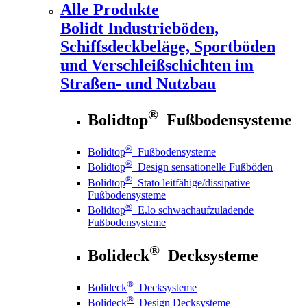
Alle Produkte
Bolidt
Industrieböden,
Schiffsdeckbeläge, Sportböden
und Verschleißschichten im
Straßen- und Nutzbau
®
Bolidtop
Fußbodensysteme
®
Bolidtop
Fußbodensysteme
®
Bolidtop
Design sensationelle Fußböden
®
Bolidtop
Stato leitfähige/dissipative
Fußbodensysteme
®
Bolidtop
E.lo schwachaufzuladende
Fußbodensysteme
®
Bolideck
Decksysteme
®
Bolideck
Decksysteme
®
Bolideck
Design Decksysteme