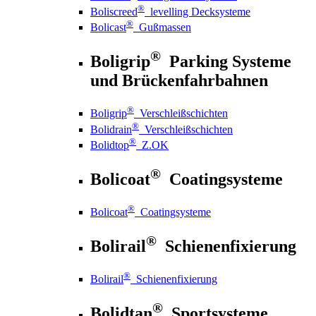
®
Boliscreed
levelling Decksysteme
®
Bolicast
Gußmassen
®
Boligrip
Parking Systeme
und Brückenfahrbahnen
®
Boligrip
Verschleißschichten
®
Bolidrain
Verschleißschichten
®
Bolidtop
Z.OK
®
Bolicoat
Coatingsysteme
®
Bolicoat
Coatingsysteme
®
Bolirail
Schienenfixierung
®
Bolirail
Schienenfixierung
®
Bolidtan
Sportsysteme