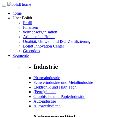
home
Über
Bolidt
Profil
Finanzen
vertriebsorganisation
Arbeiten bei Bolidt
Qualität, Umwelt und ISO-Zertifizierung
Bolidt Innovation Center
Greendots
Segmente
Industrie
Pharmaindustrie
Schwerindustrie und Metallindustrie
Elektronik und High Tech
(Petro)chemie
Graphische und Papierindustrie
Autoindustrie
Autowerkstätten
Nahrungsmittel