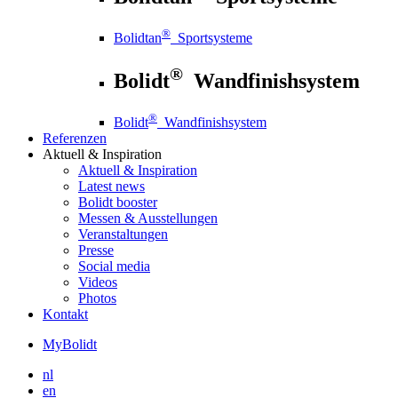
®
Bolidtan
Sportsysteme
®
Bolidt
Wandfinishsystem
®
Bolidt
Wandfinishsystem
Referenzen
Aktuell
& Inspiration
Aktuell
& Inspiration
Latest news
Bolidt booster
Messen & Ausstellungen
Veranstaltungen
Presse
Social media
Videos
Photos
Kontakt
MyBolidt
nl
en