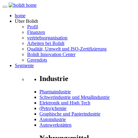
home
Über
Bolidt
Profil
Finanzen
vertriebsorganisation
Arbeiten bei Bolidt
Qualität, Umwelt und ISO-Zertifizierung
Bolidt Innovation Center
Greendots
Segmente
Industrie
Pharmaindustrie
Schwerindustrie und Metallindustrie
Elektronik und High Tech
(Petro)chemie
Graphische und Papierindustrie
Autoindustrie
Autowerkstätten
Nahrungsmittel