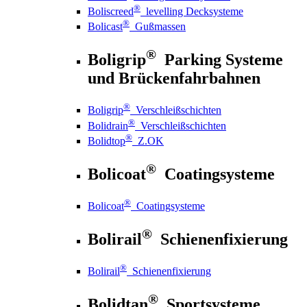
®
Boliscreed
levelling Decksysteme
®
Bolicast
Gußmassen
®
Boligrip
Parking Systeme
und Brückenfahrbahnen
®
Boligrip
Verschleißschichten
®
Bolidrain
Verschleißschichten
®
Bolidtop
Z.OK
®
Bolicoat
Coatingsysteme
®
Bolicoat
Coatingsysteme
®
Bolirail
Schienenfixierung
®
Bolirail
Schienenfixierung
®
Bolidtan
Sportsysteme