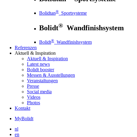
®
Bolidtan
Sportsysteme
®
Bolidt
Wandfinishsystem
®
Bolidt
Wandfinishsystem
Referenzen
Aktuell
& Inspiration
Aktuell
& Inspiration
Latest news
Bolidt booster
Messen & Ausstellungen
Veranstaltungen
Presse
Social media
Videos
Photos
Kontakt
MyBolidt
nl
en