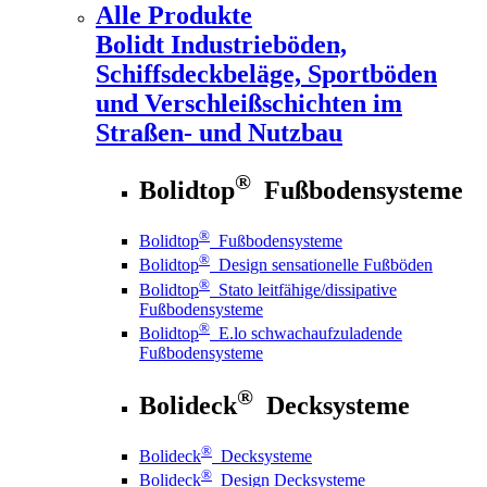
Alle Produkte
Bolidt
Industrieböden,
Schiffsdeckbeläge, Sportböden
und Verschleißschichten im
Straßen- und Nutzbau
®
Bolidtop
Fußbodensysteme
®
Bolidtop
Fußbodensysteme
®
Bolidtop
Design sensationelle Fußböden
®
Bolidtop
Stato leitfähige/dissipative
Fußbodensysteme
®
Bolidtop
E.lo schwachaufzuladende
Fußbodensysteme
®
Bolideck
Decksysteme
®
Bolideck
Decksysteme
®
Bolideck
Design Decksysteme