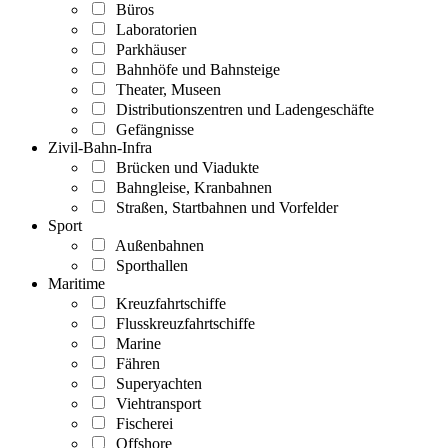
Büros
Laboratorien
Parkhäuser
Bahnhöfe und Bahnsteige
Theater, Museen
Distributionszentren und Ladengeschäfte
Gefängnisse
Zivil-Bahn-Infra
Brücken und Viadukte
Bahngleise, Kranbahnen
Straßen, Startbahnen und Vorfelder
Sport
Außenbahnen
Sporthallen
Maritime
Kreuzfahrtschiffe
Flusskreuzfahrtschiffe
Marine
Fähren
Superyachten
Viehtransport
Fischerei
Offshore