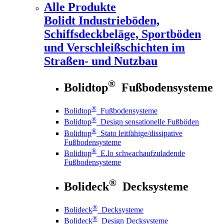
Alle Produkte
Bolidt
Industrieböden,
Schiffsdeckbeläge, Sportböden
und Verschleißschichten im
Straßen- und Nutzbau
®
Bolidtop
Fußbodensysteme
®
Bolidtop
Fußbodensysteme
®
Bolidtop
Design sensationelle Fußböden
®
Bolidtop
Stato leitfähige/dissipative
Fußbodensysteme
®
Bolidtop
E.lo schwachaufzuladende
Fußbodensysteme
®
Bolideck
Decksysteme
®
Bolideck
Decksysteme
®
Bolideck
Design Decksysteme