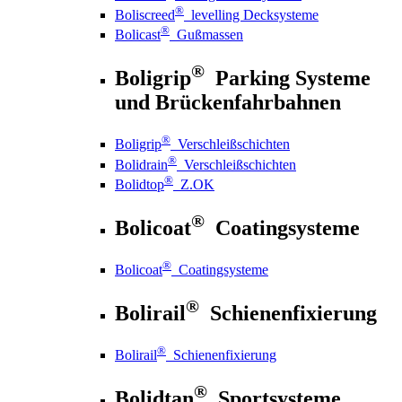
®
Boliscreed
levelling Decksysteme
®
Bolicast
Gußmassen
®
Boligrip
Parking Systeme
und Brückenfahrbahnen
®
Boligrip
Verschleißschichten
®
Bolidrain
Verschleißschichten
®
Bolidtop
Z.OK
®
Bolicoat
Coatingsysteme
®
Bolicoat
Coatingsysteme
®
Bolirail
Schienenfixierung
®
Bolirail
Schienenfixierung
®
Bolidtan
Sportsysteme