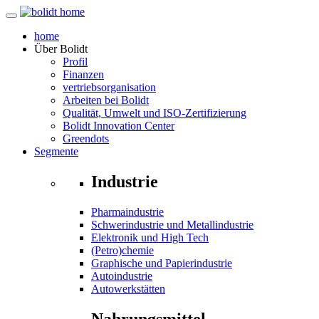
home
Über
Bolidt
Profil
Finanzen
vertriebsorganisation
Arbeiten bei Bolidt
Qualität, Umwelt und ISO-Zertifizierung
Bolidt Innovation Center
Greendots
Segmente
Industrie
Pharmaindustrie
Schwerindustrie und Metallindustrie
Elektronik und High Tech
(Petro)chemie
Graphische und Papierindustrie
Autoindustrie
Autowerkstätten
Nahrungsmittel