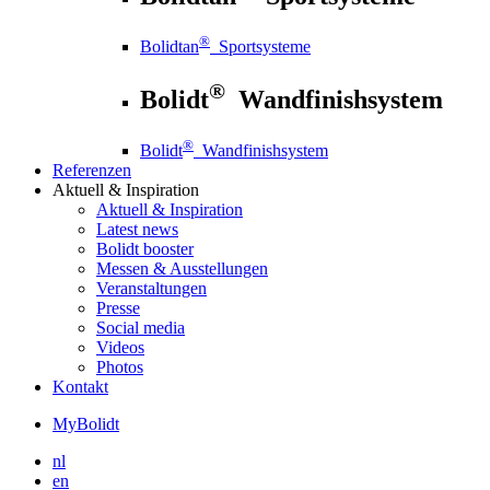
®
Bolidtan
Sportsysteme
®
Bolidt
Wandfinishsystem
®
Bolidt
Wandfinishsystem
Referenzen
Aktuell
& Inspiration
Aktuell
& Inspiration
Latest news
Bolidt booster
Messen & Ausstellungen
Veranstaltungen
Presse
Social media
Videos
Photos
Kontakt
MyBolidt
nl
en