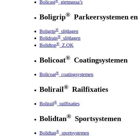
®
Bolicast
gietmassa’s
®
Boligrip
Parkeersystemen en
®
Boligrip
slijtlagen
®
Bolidrain
slijtlagen
®
Bolidtop
Z.OK
®
Bolicoat
Coatingsystemen
®
Bolicoat
coatingsystemen
®
Bolirail
Railfixaties
®
Bolirail
railfixaties
®
Bolidtan
Sportsystemen
®
Bolidtan
sportsystemen