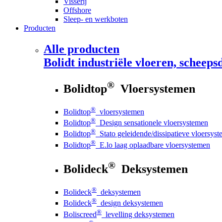
Visserij
Offshore
Sleep- en werkboten
Producten
Alle producten
Bolidt
industriële vloeren, scheepsd
®
Bolidtop
Vloersystemen
®
Bolidtop
vloersystemen
®
Bolidtop
Design sensationele vloersystemen
®
Bolidtop
Stato geleidende/dissipatieve vloersys
®
Bolidtop
E.lo laag oplaadbare vloersystemen
®
Bolideck
Deksystemen
®
Bolideck
deksystemen
®
Bolideck
design deksystemen
®
Boliscreed
levelling deksystemen