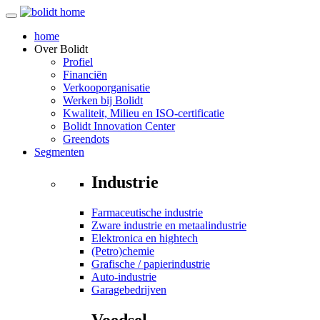
home
Over
Bolidt
Profiel
Financiën
Verkooporganisatie
Werken bij Bolidt
Kwaliteit, Milieu en ISO-certificatie
Bolidt Innovation Center
Greendots
Segmenten
Industrie
Farmaceutische industrie
Zware industrie en metaalindustrie
Elektronica en hightech
(Petro)chemie
Grafische / papierindustrie
Auto-industrie
Garagebedrijven
Voedsel