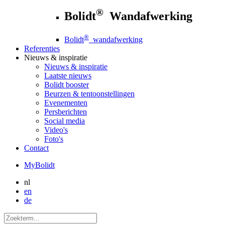
®
Bolidt
Wandafwerking
®
Bolidt
wandafwerking
Referenties
Nieuws
& inspiratie
Nieuws
& inspiratie
Laatste nieuws
Bolidt booster
Beurzen & tentoonstellingen
Evenementen
Persberichten
Social media
Video's
Foto's
Contact
MyBolidt
nl
en
de