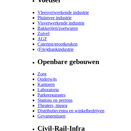
Vleesverwerkende industrie
Pluimvee industrie
Visverwerkende industrie
Bakkerijen/zoetwaren
Zuivel
AGF
Catering/grootkeuken
(Fris)drankindustrie
Openbare gebouwen
Zorg
Onderwijs
Kantoren
Laboratoria
Parkeergarages
Stations en perrons
Theaters, musea
Distributiecentra en winkelbedrijven
Gevangenissen
Civil-Rail-Infra