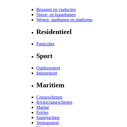
Bruggen en viaducten
Spoor- en kraanbanen
Wegen, startbanen en platforms
Residentieel
Particulier
Sport
Outdoorsport
Indoorsport
Maritiem
Cruiseschepen
Riviercruiseschepen
Marine
Ferries
Superjachten
Veetransport