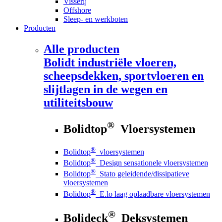
Visserij
Offshore
Sleep- en werkboten
Producten
Alle producten
Bolidt
industriële vloeren,
scheepsdekken, sportvloeren en
slijtlagen in de wegen en
utiliteitsbouw
®
Bolidtop
Vloersystemen
®
Bolidtop
vloersystemen
®
Bolidtop
Design sensationele vloersystemen
®
Bolidtop
Stato geleidende/dissipatieve
vloersystemen
®
Bolidtop
E.lo laag oplaadbare vloersystemen
®
Bolideck
Deksystemen