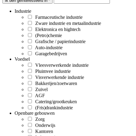
Ik ben geïnteresseerd in *
Industrie
Farmaceutische industrie
Zware industrie en metaalindustrie
Elektronica en hightech
(Petro)chemie
Grafische / papierindustrie
Auto-industrie
Garagebedrijven
Voedsel
Vleesverwerkende industrie
Pluimvee industrie
Visverwerkende industrie
Bakkerijen/zoetwaren
Zuivel
AGF
Catering/grootkeuken
(Fris)drankindustrie
Openbare gebouwen
Zorg
Onderwijs
Kantoren