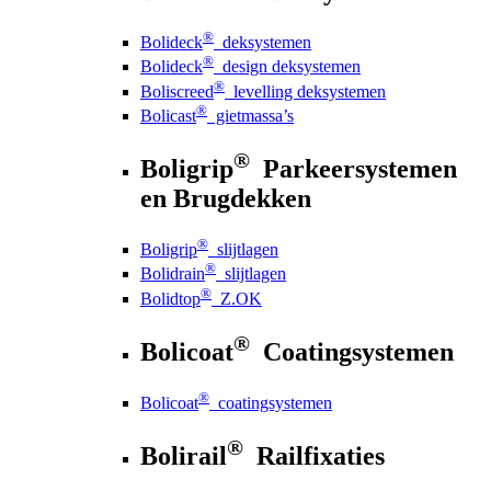
®
Bolideck
deksystemen
®
Bolideck
design deksystemen
®
Boliscreed
levelling deksystemen
®
Bolicast
gietmassa’s
®
Boligrip
Parkeersystemen
en Brugdekken
®
Boligrip
slijtlagen
®
Bolidrain
slijtlagen
®
Bolidtop
Z.OK
®
Bolicoat
Coatingsystemen
®
Bolicoat
coatingsystemen
®
Bolirail
Railfixaties