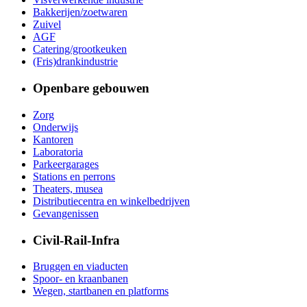
Bakkerijen/zoetwaren
Zuivel
AGF
Catering/grootkeuken
(Fris)drankindustrie
Openbare gebouwen
Zorg
Onderwijs
Kantoren
Laboratoria
Parkeergarages
Stations en perrons
Theaters, musea
Distributiecentra en winkelbedrijven
Gevangenissen
Civil-Rail-Infra
Bruggen en viaducten
Spoor- en kraanbanen
Wegen, startbanen en platforms