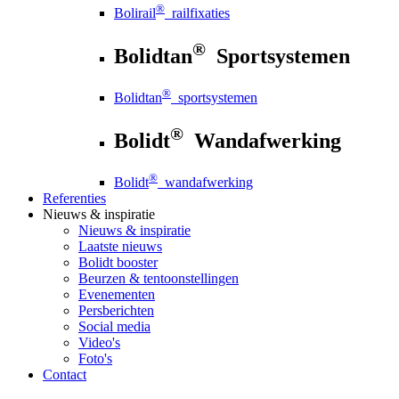
®
Bolirail
railfixaties
®
Bolidtan
Sportsystemen
®
Bolidtan
sportsystemen
®
Bolidt
Wandafwerking
®
Bolidt
wandafwerking
Referenties
Nieuws
& inspiratie
Nieuws
& inspiratie
Laatste nieuws
Bolidt booster
Beurzen & tentoonstellingen
Evenementen
Persberichten
Social media
Video's
Foto's
Contact