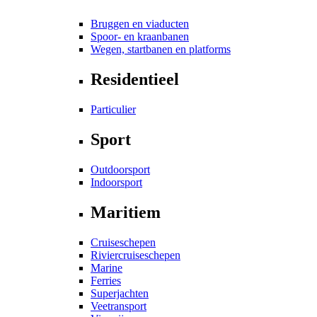
Bruggen en viaducten
Spoor- en kraanbanen
Wegen, startbanen en platforms
Residentieel
Particulier
Sport
Outdoorsport
Indoorsport
Maritiem
Cruiseschepen
Riviercruiseschepen
Marine
Ferries
Superjachten
Veetransport