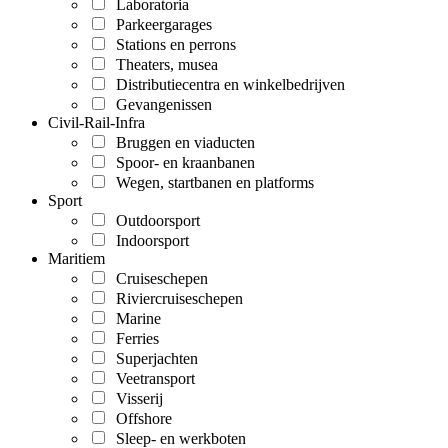
Laboratoria
Parkeergarages
Stations en perrons
Theaters, musea
Distributiecentra en winkelbedrijven
Gevangenissen
Civil-Rail-Infra
Bruggen en viaducten
Spoor- en kraanbanen
Wegen, startbanen en platforms
Sport
Outdoorsport
Indoorsport
Maritiem
Cruiseschepen
Riviercruiseschepen
Marine
Ferries
Superjachten
Veetransport
Visserij
Offshore
Sleep- en werkboten