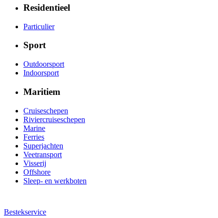
Residentieel
Particulier
Sport
Outdoorsport
Indoorsport
Maritiem
Cruiseschepen
Riviercruiseschepen
Marine
Ferries
Superjachten
Veetransport
Visserij
Offshore
Sleep- en werkboten
Bestekservice