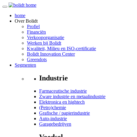
home
Over
Bolidt
Profiel
Financiën
Verkooporganisatie
Werken bij Bolidt
Kwaliteit, Milieu en ISO-certificatie
Bolidt Innovation Center
Greendots
Segmenten
Industrie
Farmaceutische industrie
Zware industrie en metaalindustrie
Elektronica en hightech
(Petro)chemie
Grafische / papierindustrie
Auto-industrie
Garagebedrijven
Voedsel