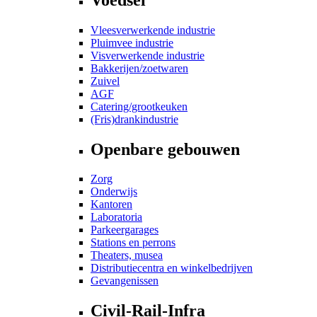
Vleesverwerkende industrie
Pluimvee industrie
Visverwerkende industrie
Bakkerijen/zoetwaren
Zuivel
AGF
Catering/grootkeuken
(Fris)drankindustrie
Openbare gebouwen
Zorg
Onderwijs
Kantoren
Laboratoria
Parkeergarages
Stations en perrons
Theaters, musea
Distributiecentra en winkelbedrijven
Gevangenissen
Civil-Rail-Infra