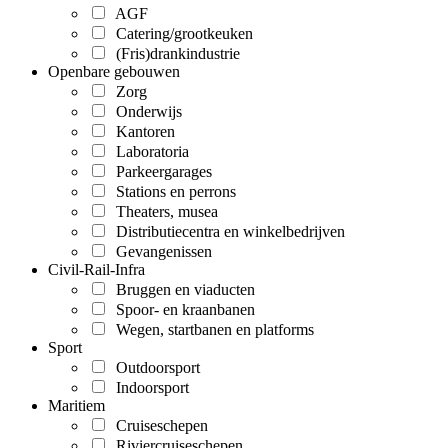
AGF
Catering/grootkeuken
(Fris)drankindustrie
Openbare gebouwen
Zorg
Onderwijs
Kantoren
Laboratoria
Parkeergarages
Stations en perrons
Theaters, musea
Distributiecentra en winkelbedrijven
Gevangenissen
Civil-Rail-Infra
Bruggen en viaducten
Spoor- en kraanbanen
Wegen, startbanen en platforms
Sport
Outdoorsport
Indoorsport
Maritiem
Cruiseschepen
Riviercruiseschepen