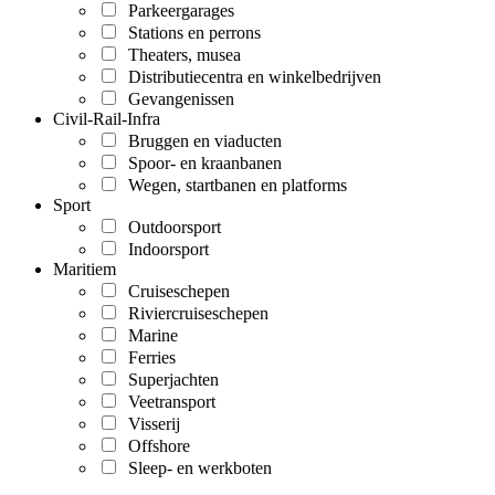
Parkeergarages
Stations en perrons
Theaters, musea
Distributiecentra en winkelbedrijven
Gevangenissen
Civil-Rail-Infra
Bruggen en viaducten
Spoor- en kraanbanen
Wegen, startbanen en platforms
Sport
Outdoorsport
Indoorsport
Maritiem
Cruiseschepen
Riviercruiseschepen
Marine
Ferries
Superjachten
Veetransport
Visserij
Offshore
Sleep- en werkboten