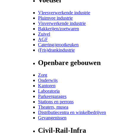
Vleesverwerkende industrie
Pluimvee industrie
Visverwerkende industrie
Bakkerijen/zoetwaren
Zuivel
AGF
Catering/grootkeuken
(Fris)drankindustrie
Openbare gebouwen
Zorg
Onderwijs
Kantoren
Laboratoria
Parkeergarages
Stations en perrons
Theaters, musea
Distributiecentra en winkelbedrijven
Gevangenissen
Civil-Rail-Infra