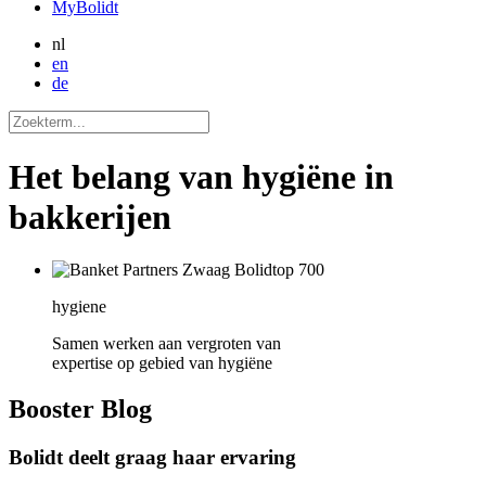
MyBolidt
nl
en
de
Het belang van hygiëne in
bakkerijen
hygiene
Samen werken aan vergroten van
expertise op gebied van hygiëne
Booster
Blog
Bolidt deelt graag haar ervaring