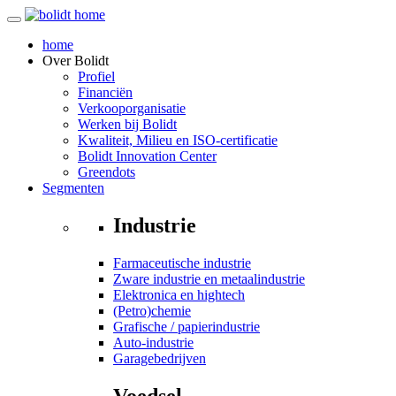
home
Over
Bolidt
Profiel
Financiën
Verkooporganisatie
Werken bij Bolidt
Kwaliteit, Milieu en ISO-certificatie
Bolidt Innovation Center
Greendots
Segmenten
Industrie
Farmaceutische industrie
Zware industrie en metaalindustrie
Elektronica en hightech
(Petro)chemie
Grafische / papierindustrie
Auto-industrie
Garagebedrijven
Voedsel