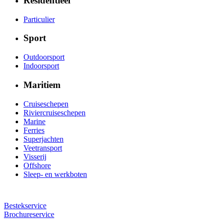
Residentieel
Particulier
Sport
Outdoorsport
Indoorsport
Maritiem
Cruiseschepen
Riviercruiseschepen
Marine
Ferries
Superjachten
Veetransport
Visserij
Offshore
Sleep- en werkboten
Bestekservice
Brochureservice