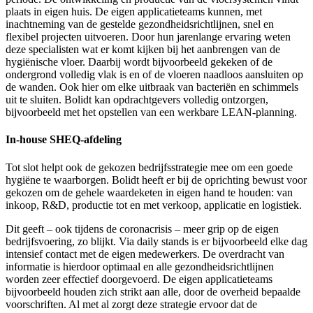
plaats in eigen huis. De eigen applicatieteams kunnen, met
inachtneming van de gestelde gezondheidsrichtlijnen, snel en
flexibel projecten uitvoeren. Door hun jarenlange ervaring weten
deze specialisten wat er komt kijken bij het aanbrengen van de
hygiënische vloer. Daarbij wordt bijvoorbeeld gekeken of de
ondergrond volledig vlak is en of de vloeren naadloos aansluiten op
de wanden. Ook hier om elke uitbraak van bacteriën en schimmels
uit te sluiten. Bolidt kan opdrachtgevers volledig ontzorgen,
bijvoorbeeld met het opstellen van een werkbare LEAN-planning.
In-house SHEQ-afdeling
Tot slot helpt ook de gekozen bedrijfsstrategie mee om een goede
hygiëne te waarborgen. Bolidt heeft er bij de oprichting bewust voor
gekozen om de gehele waardeketen in eigen hand te houden: van
inkoop, R&D, productie tot en met verkoop, applicatie en logistiek.
Dit geeft – ook tijdens de coronacrisis – meer grip op de eigen
bedrijfsvoering, zo blijkt. Via daily stands is er bijvoorbeeld elke dag
intensief contact met de eigen medewerkers. De overdracht van
informatie is hierdoor optimaal en alle gezondheidsrichtlijnen
worden zeer effectief doorgevoerd. De eigen applicatieteams
bijvoorbeeld houden zich strikt aan alle, door de overheid bepaalde
voorschriften. Al met al zorgt deze strategie ervoor dat de