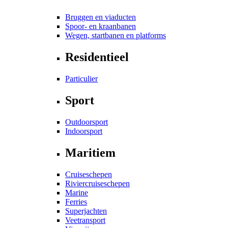
Bruggen en viaducten
Spoor- en kraanbanen
Wegen, startbanen en platforms
Residentieel
Particulier
Sport
Outdoorsport
Indoorsport
Maritiem
Cruiseschepen
Riviercruiseschepen
Marine
Ferries
Superjachten
Veetransport