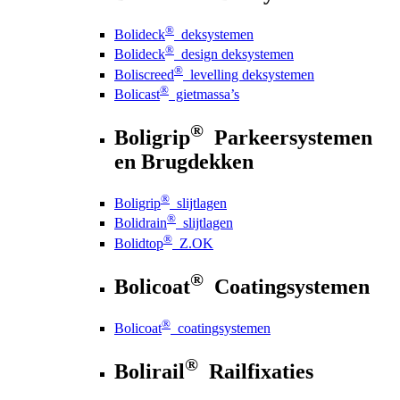
®
Bolideck
deksystemen
®
Bolideck
design deksystemen
®
Boliscreed
levelling deksystemen
®
Bolicast
gietmassa’s
®
Boligrip
Parkeersystemen
en Brugdekken
®
Boligrip
slijtlagen
®
Bolidrain
slijtlagen
®
Bolidtop
Z.OK
®
Bolicoat
Coatingsystemen
®
Bolicoat
coatingsystemen
®
Bolirail
Railfixaties