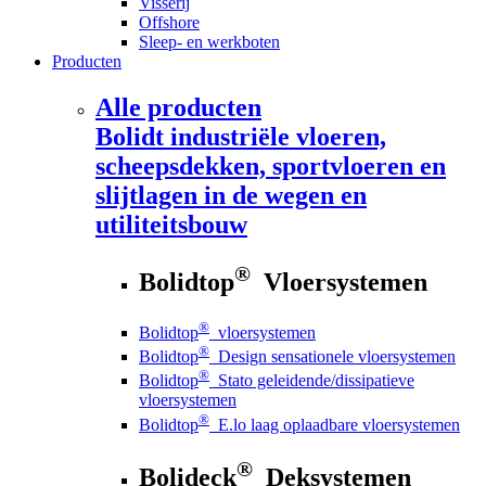
Visserij
Offshore
Sleep- en werkboten
Producten
Alle producten
Bolidt
industriële vloeren,
scheepsdekken, sportvloeren en
slijtlagen in de wegen en
utiliteitsbouw
®
Bolidtop
Vloersystemen
®
Bolidtop
vloersystemen
®
Bolidtop
Design sensationele vloersystemen
®
Bolidtop
Stato geleidende/dissipatieve
vloersystemen
®
Bolidtop
E.lo laag oplaadbare vloersystemen
®
Bolideck
Deksystemen