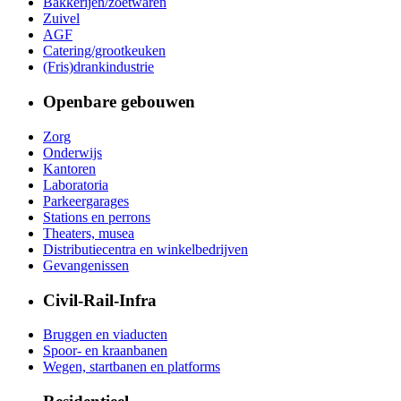
Bakkerijen/zoetwaren
Zuivel
AGF
Catering/grootkeuken
(Fris)drankindustrie
Openbare gebouwen
Zorg
Onderwijs
Kantoren
Laboratoria
Parkeergarages
Stations en perrons
Theaters, musea
Distributiecentra en winkelbedrijven
Gevangenissen
Civil-Rail-Infra
Bruggen en viaducten
Spoor- en kraanbanen
Wegen, startbanen en platforms