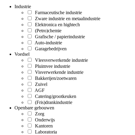
Industrie
Farmaceutische industrie
Zware industrie en metaalindustrie
Elektronica en hightech
(Petro)chemie
Grafische / papierindustrie
Auto-industrie
Garagebedrijven
Voedsel
Vleesverwerkende industrie
Pluimvee industrie
Visverwerkende industrie
Bakkerijen/zoetwaren
Zuivel
AGF
Catering/grootkeuken
(Fris)drankindustrie
Openbare gebouwen
Zorg
Onderwijs
Kantoren
Laboratoria