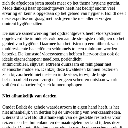
zich de afgelopen jaren steeds meer op het thema hygiëne gericht.
Mede dankzij haar opdrachtgevers heeft het bedrijf enorm veel
ervaring en kennis opgedaan op het gebied van hygiëne. Bolidt deelt
deze expertise nu graag met bedrijven die met allerlei vragen
omtrent hygiëne zitten.
De nauwe samenwerking met opdrachtgevers heeft vloersystemen
opgeleverd die inmiddels voldoen aan de strengste richtlijnen op het
gebied van hygiëne. Daarmee kan het risico op een uitbraak van
multiresistente bacteriën en schimmels tot een minimum worden
beperkt. De kunststof vloersystemen hebben hiervoor dan ook de
ideale eigenschappen: naadloos, poriëndicht,
antimicrobieel, slijtvast, extreem duurzaam en reinigbaar met
chemische middelen. Dankzij deze kwaliteiten kunnen bacteriën
zich bijvoorbeeld niet nestelen in de vloer, terwijl de hoge
belastbaarheid ervoor zorgt dat er geen scheuren ontstaan waarin
vuil (en dus bacteriën) zich kunnen ophopen.
Niet afhankelijk van derden
Omdat Bolidt de gehele waardestroom in eigen hand heeft, is het
niet afhankelijk van derden bij de uitvoering van werkzaamheden.
Uiteraard is wel Bolidt afhankelijk van de gestelde restricties voor
reizen naar het buitenland en de maatregelen per land tijdens deze
periode. De ontwikkeling en productie van de vloersystemen vindt