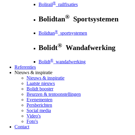
®
Bolirail
railfixaties
®
Bolidtan
Sportsystemen
®
Bolidtan
sportsystemen
®
Bolidt
Wandafwerking
®
Bolidt
wandafwerking
Referenties
Nieuws
& inspiratie
Nieuws
& inspiratie
Laatste nieuws
Bolidt booster
Beurzen & tentoonstellingen
Evenementen
Persberichten
Social media
Video's
Foto's
Contact