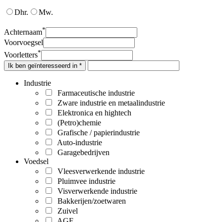
Dhr.
Mw.
*
Achternaam
Voorvoegsel
*
Voorletters
Ik ben geïnteresseerd in *
Industrie
Farmaceutische industrie
Zware industrie en metaalindustrie
Elektronica en hightech
(Petro)chemie
Grafische / papierindustrie
Auto-industrie
Garagebedrijven
Voedsel
Vleesverwerkende industrie
Pluimvee industrie
Visverwerkende industrie
Bakkerijen/zoetwaren
Zuivel
AGF