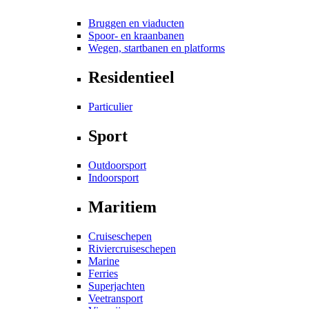
Bruggen en viaducten
Spoor- en kraanbanen
Wegen, startbanen en platforms
Residentieel
Particulier
Sport
Outdoorsport
Indoorsport
Maritiem
Cruiseschepen
Riviercruiseschepen
Marine
Ferries
Superjachten
Veetransport