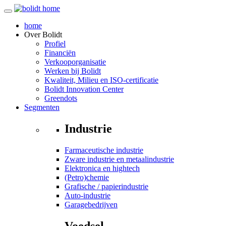
home
Over
Bolidt
Profiel
Financiën
Verkooporganisatie
Werken bij Bolidt
Kwaliteit, Milieu en ISO-certificatie
Bolidt Innovation Center
Greendots
Segmenten
Industrie
Farmaceutische industrie
Zware industrie en metaalindustrie
Elektronica en hightech
(Petro)chemie
Grafische / papierindustrie
Auto-industrie
Garagebedrijven
Voedsel