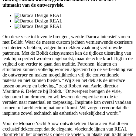
uitmaakt van de ontwerpvisie.
Om deze visie tot leven te brengen, werkte Daroca intensief samen
met Bolidt. Waar de meeste custom jachten vernieuwende exterieurs
en interieurs hebben, volgen hun dekken vaak nog vertrouwde
patronen. Met de Bolidt deksystemen kan de tijdloze uitstraling van
teak bijna perfect worden nagebootst, maar de echte kracht ligt in de
vrijheid om verder te gaan dan traditie. Patronen, kleuren en
structuren kunnen volledig worden afgestemd op de verbeelding van
de ontwerper en maken mogelijkheden vrij die conventionele
materialen niet kunnen bieden. “Wij zien het dek als de interface
tussen ontwerp en beleving,” zegt Robert van Aarle, director
Maritime & Defence bij Bolidt. “Ontwerpers brengen de visie,
eigenaren hun dromen, en wij leveren de expertise om die te
vertalen naar materiaal en toepassing. Inspiratie kan overal vandaan
komen: uit architectuur, natuur of kunst. Wij zorgen ervoor dat die
inspiratie zowel technisch als esthetisch werkelijkheid wordt.”
Voor de Monaco Yacht Show ontwikkelden Daroca en Bolidt een
exclusief dekconcept dat de elegante, vloeiende lijnen van REAL
doortrekt in het oppervlak onder de voeten. In plaats van traditionele