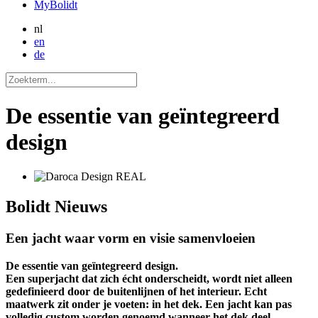
MyBolidt
nl
en
de
De essentie van geïntegreerd
design
Bolidt
Nieuws
Een jacht waar vorm en visie samenvloeien
De essentie van geïntegreerd design.
Een superjacht dat zich écht onderscheidt, wordt niet alleen
gedefinieerd door de buitenlijnen of het interieur. Echt
maatwerk zit onder je voeten: in het dek. Een jacht kan pas
volledig custom worden genoemd wanneer het dek deel