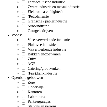
Farmaceutische industrie
Zware industrie en metaalindustrie
Elektronica en hightech
(Petro)chemie
Grafische / papierindustrie
Auto-industrie
Garagebedrijven
Voedsel
Vleesverwerkende industrie
Pluimvee industrie
Visverwerkende industrie
Bakkerijen/zoetwaren
Zuivel
AGF
Catering/grootkeuken
(Fris)drankindustrie
Openbare gebouwen
Zorg
Onderwijs
Kantoren
Laboratoria
Parkeergarages
Stations en perrons