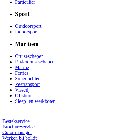
Particulier
Sport
Outdoorsport
Indoorsport
Maritiem
Cruiseschepen
Riviercruiseschepen
Marine
Ferries
Superjachten
Veetransport
Visserij
Offshore
Sleep- en werkboten
Bestekservice
Brochureservice
Color manager
Werken bij bolidt