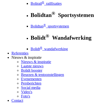
®
Bolirail
railfixaties
®
Bolidtan
Sportsystemen
®
Bolidtan
sportsystemen
®
Bolidt
Wandafwerking
®
Bolidt
wandafwerking
Referenties
Nieuws
& inspiratie
Nieuws
& inspiratie
Laatste nieuws
Bolidt booster
Beurzen & tentoonstellingen
Evenementen
Persberichten
Social media
Video's
Foto's
Contact