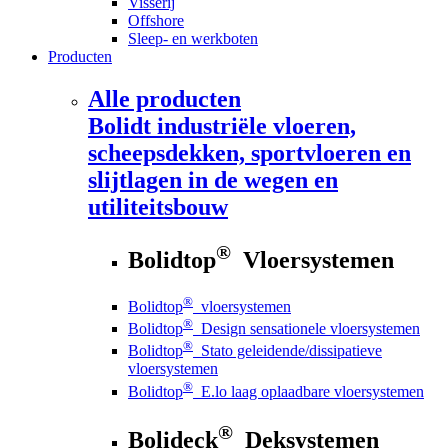
Visserij
Offshore
Sleep- en werkboten
Producten
Alle producten
Bolidt
industriële vloeren,
scheepsdekken, sportvloeren en
slijtlagen in de wegen en
utiliteitsbouw
®
Bolidtop
Vloersystemen
®
Bolidtop
vloersystemen
®
Bolidtop
Design sensationele vloersystemen
®
Bolidtop
Stato geleidende/dissipatieve
vloersystemen
®
Bolidtop
E.lo laag oplaadbare vloersystemen
®
Bolideck
Deksystemen