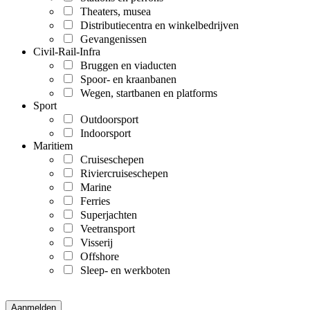
Theaters, musea
Distributiecentra en winkelbedrijven
Gevangenissen
Civil-Rail-Infra
Bruggen en viaducten
Spoor- en kraanbanen
Wegen, startbanen en platforms
Sport
Outdoorsport
Indoorsport
Maritiem
Cruiseschepen
Riviercruiseschepen
Marine
Ferries
Superjachten
Veetransport
Visserij
Offshore
Sleep- en werkboten