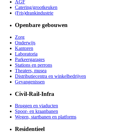
AGF
Catering/grootkeuken
(Fris)drankindustrie
Openbare gebouwen
Zorg
Onderwijs
Kantoren
Laboratoria
Parkeergarages
Stations en perrons
Theaters, musea
Distributiecentra en winkelbedrijven
Gevangenissen
Civil-Rail-Infra
Bruggen en viaducten
Spoor- en kraanbanen
Wegen, startbanen en platforms
Residentieel