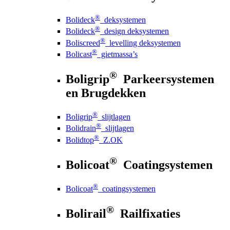
®
Bolideck
deksystemen
®
Bolideck
design deksystemen
®
Boliscreed
levelling deksystemen
®
Bolicast
gietmassa’s
®
Boligrip
Parkeersystemen
en Brugdekken
®
Boligrip
slijtlagen
®
Bolidrain
slijtlagen
®
Bolidtop
Z.OK
®
Bolicoat
Coatingsystemen
®
Bolicoat
coatingsystemen
®
Bolirail
Railfixaties