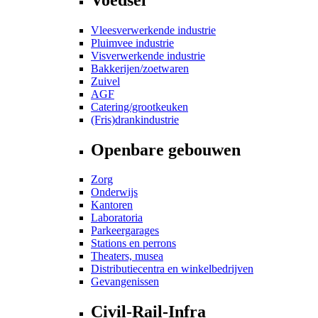
Vleesverwerkende industrie
Pluimvee industrie
Visverwerkende industrie
Bakkerijen/zoetwaren
Zuivel
AGF
Catering/grootkeuken
(Fris)drankindustrie
Openbare gebouwen
Zorg
Onderwijs
Kantoren
Laboratoria
Parkeergarages
Stations en perrons
Theaters, musea
Distributiecentra en winkelbedrijven
Gevangenissen
Civil-Rail-Infra