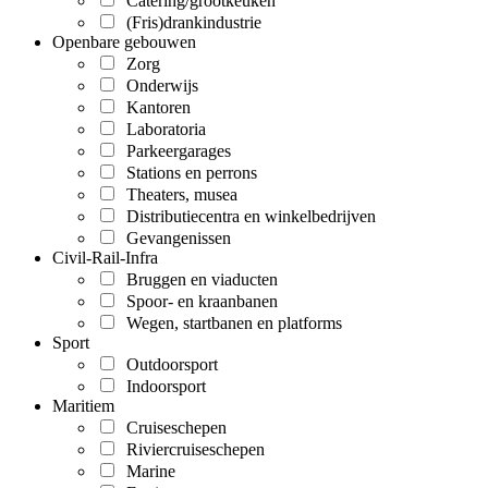
Catering/grootkeuken
(Fris)drankindustrie
Openbare gebouwen
Zorg
Onderwijs
Kantoren
Laboratoria
Parkeergarages
Stations en perrons
Theaters, musea
Distributiecentra en winkelbedrijven
Gevangenissen
Civil-Rail-Infra
Bruggen en viaducten
Spoor- en kraanbanen
Wegen, startbanen en platforms
Sport
Outdoorsport
Indoorsport
Maritiem
Cruiseschepen
Riviercruiseschepen
Marine