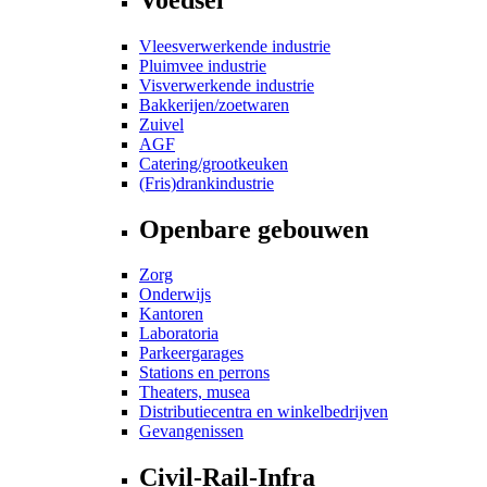
Vleesverwerkende industrie
Pluimvee industrie
Visverwerkende industrie
Bakkerijen/zoetwaren
Zuivel
AGF
Catering/grootkeuken
(Fris)drankindustrie
Openbare gebouwen
Zorg
Onderwijs
Kantoren
Laboratoria
Parkeergarages
Stations en perrons
Theaters, musea
Distributiecentra en winkelbedrijven
Gevangenissen
Civil-Rail-Infra