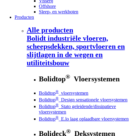
Visserij
Offshore
Sleep- en werkboten
Producten
Alle producten
Bolidt
industriële vloeren,
scheepsdekken, sportvloeren en
slijtlagen in de wegen en
utiliteitsbouw
®
Bolidtop
Vloersystemen
®
Bolidtop
vloersystemen
®
Bolidtop
Design sensationele vloersystemen
®
Bolidtop
Stato geleidende/dissipatieve
vloersystemen
®
Bolidtop
E.lo laag oplaadbare vloersystemen
®
Bolideck
Deksystemen