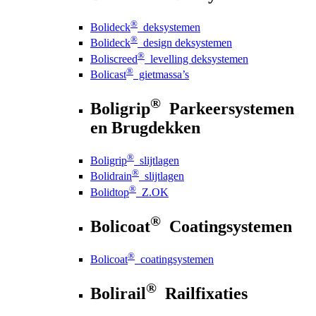
®
Bolideck
deksystemen
®
Bolideck
design deksystemen
®
Boliscreed
levelling deksystemen
®
Bolicast
gietmassa’s
®
Boligrip
Parkeersystemen
en Brugdekken
®
Boligrip
slijtlagen
®
Bolidrain
slijtlagen
®
Bolidtop
Z.OK
®
Bolicoat
Coatingsystemen
®
Bolicoat
coatingsystemen
®
Bolirail
Railfixaties