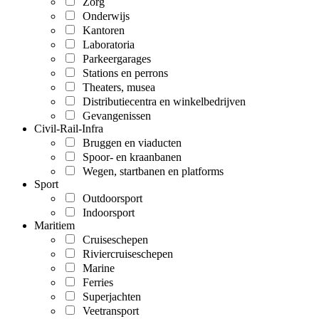
Zorg
Onderwijs
Kantoren
Laboratoria
Parkeergarages
Stations en perrons
Theaters, musea
Distributiecentra en winkelbedrijven
Gevangenissen
Civil-Rail-Infra
Bruggen en viaducten
Spoor- en kraanbanen
Wegen, startbanen en platforms
Sport
Outdoorsport
Indoorsport
Maritiem
Cruiseschepen
Riviercruiseschepen
Marine
Ferries
Superjachten
Veetransport