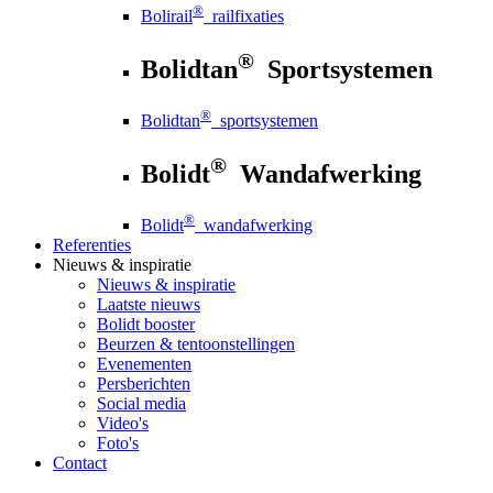
®
Bolirail
railfixaties
®
Bolidtan
Sportsystemen
®
Bolidtan
sportsystemen
®
Bolidt
Wandafwerking
®
Bolidt
wandafwerking
Referenties
Nieuws
& inspiratie
Nieuws
& inspiratie
Laatste nieuws
Bolidt booster
Beurzen & tentoonstellingen
Evenementen
Persberichten
Social media
Video's
Foto's
Contact