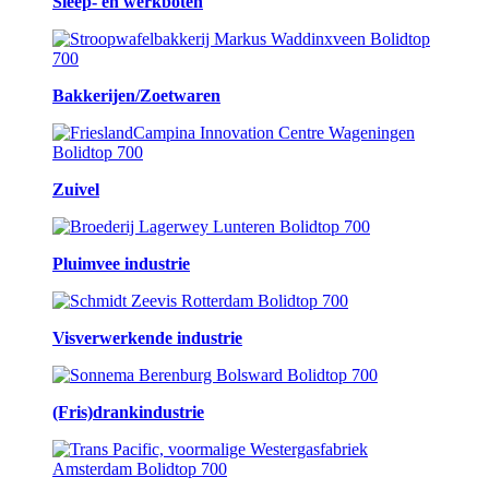
Sleep- en werkboten
Bakkerijen/Zoetwaren
Zuivel
Pluimvee industrie
Visverwerkende industrie
(Fris)drankindustrie