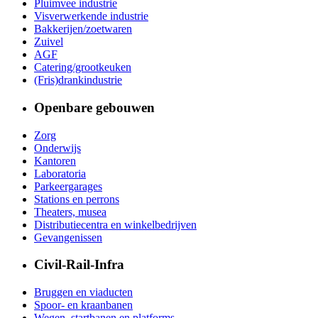
Pluimvee industrie
Visverwerkende industrie
Bakkerijen/zoetwaren
Zuivel
AGF
Catering/grootkeuken
(Fris)drankindustrie
Openbare gebouwen
Zorg
Onderwijs
Kantoren
Laboratoria
Parkeergarages
Stations en perrons
Theaters, musea
Distributiecentra en winkelbedrijven
Gevangenissen
Civil-Rail-Infra
Bruggen en viaducten
Spoor- en kraanbanen
Wegen, startbanen en platforms