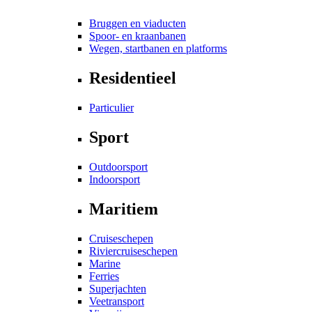
Bruggen en viaducten
Spoor- en kraanbanen
Wegen, startbanen en platforms
Residentieel
Particulier
Sport
Outdoorsport
Indoorsport
Maritiem
Cruiseschepen
Riviercruiseschepen
Marine
Ferries
Superjachten
Veetransport