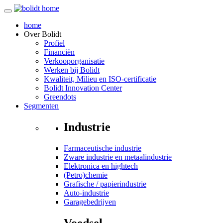
home
Over
Bolidt
Profiel
Financiën
Verkooporganisatie
Werken bij Bolidt
Kwaliteit, Milieu en ISO-certificatie
Bolidt Innovation Center
Greendots
Segmenten
Industrie
Farmaceutische industrie
Zware industrie en metaalindustrie
Elektronica en hightech
(Petro)chemie
Grafische / papierindustrie
Auto-industrie
Garagebedrijven
Voedsel