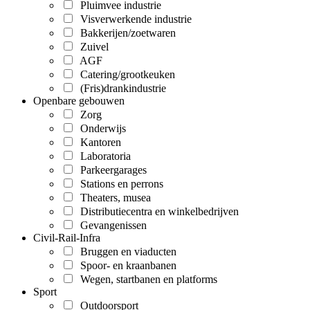
Pluimvee industrie
Visverwerkende industrie
Bakkerijen/zoetwaren
Zuivel
AGF
Catering/grootkeuken
(Fris)drankindustrie
Openbare gebouwen
Zorg
Onderwijs
Kantoren
Laboratoria
Parkeergarages
Stations en perrons
Theaters, musea
Distributiecentra en winkelbedrijven
Gevangenissen
Civil-Rail-Infra
Bruggen en viaducten
Spoor- en kraanbanen
Wegen, startbanen en platforms
Sport
Outdoorsport