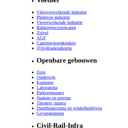
Vleesverwerkende industrie
Pluimvee industrie
Visverwerkende industrie
Bakkerijen/zoetwaren
Zuivel
AGF
Catering/grootkeuken
(Fris)drankindustrie
Openbare gebouwen
Zorg
Onderwijs
Kantoren
Laboratoria
Parkeergarages
Stations en perrons
Theaters, musea
Distributiecentra en winkelbedrijven
Gevangenissen
Civil-Rail-Infra