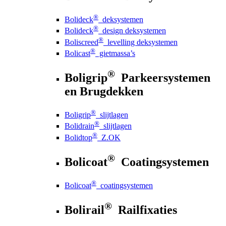
®
Bolideck
deksystemen
®
Bolideck
design deksystemen
®
Boliscreed
levelling deksystemen
®
Bolicast
gietmassa’s
®
Boligrip
Parkeersystemen
en Brugdekken
®
Boligrip
slijtlagen
®
Bolidrain
slijtlagen
®
Bolidtop
Z.OK
®
Bolicoat
Coatingsystemen
®
Bolicoat
coatingsystemen
®
Bolirail
Railfixaties