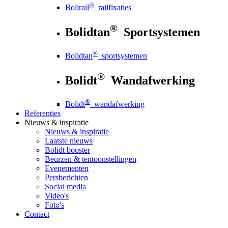
®
Bolirail
railfixaties
®
Bolidtan
Sportsystemen
®
Bolidtan
sportsystemen
®
Bolidt
Wandafwerking
®
Bolidt
wandafwerking
Referenties
Nieuws
& inspiratie
Nieuws
& inspiratie
Laatste nieuws
Bolidt booster
Beurzen & tentoonstellingen
Evenementen
Persberichten
Social media
Video's
Foto's
Contact