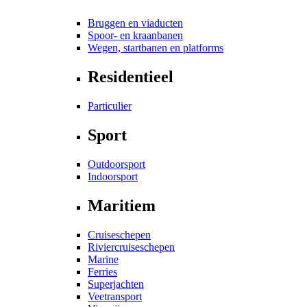
Bruggen en viaducten
Spoor- en kraanbanen
Wegen, startbanen en platforms
Residentieel
Particulier
Sport
Outdoorsport
Indoorsport
Maritiem
Cruiseschepen
Riviercruiseschepen
Marine
Ferries
Superjachten
Veetransport