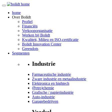
home
Over
Bolidt
Profiel
Financiën
Verkooporganisatie
Werken bij Bolidt
Kwaliteit, Milieu en ISO-certificatie
Bolidt Innovation Center
Greendots
Segmenten
Industrie
Farmaceutische industrie
Zware industrie en metaalindustrie
Elektronica en hightech
(Petro)chemie
Grafische / papierindustrie
Auto-industrie
Garagebedrijven
Voedsel