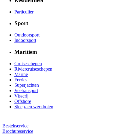
Residentieel
Particulier
Sport
Outdoorsport
Indoorsport
Maritiem
Cruiseschepen
Riviercruiseschepen
Marine
Ferries
Superjachten
Veetransport
Visserij
Offshore
Sleep- en werkboten
Bestekservice
Brochureservice