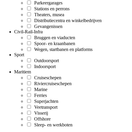
Parkeergarages
Stations en perrons
Theaters, musea
Distributiecentra en winkelbedrijven
Gevangenissen
Civil-Rail-Infra
Bruggen en viaducten
Spoor- en kraanbanen
Wegen, startbanen en platforms
Sport
Outdoorsport
Indoorsport
Maritiem
Cruiseschepen
Riviercruiseschepen
Marine
Ferries
Superjachten
Veetransport
Visserij
Offshore
Sleep- en werkboten