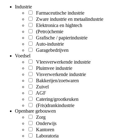
Industrie
Farmaceutische industrie
Zware industrie en metaalindustrie
Elektronica en hightech
(Petro)chemie
Grafische / papierindustrie
Auto-industrie
Garagebedrijven
Voedsel
Vleesverwerkende industrie
Pluimvee industrie
Visverwerkende industrie
Bakkerijen/zoetwaren
Zuivel
AGF
Catering/grootkeuken
(Fris)drankindustrie
Openbare gebouwen
Zorg
Onderwijs
Kantoren
Laboratoria