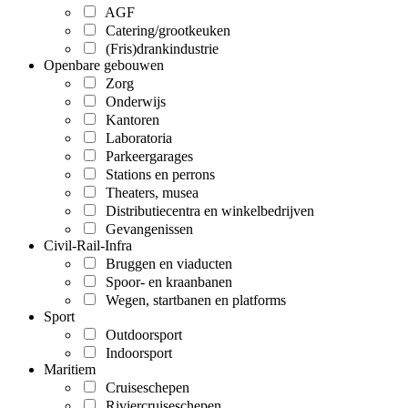
AGF
Catering/grootkeuken
(Fris)drankindustrie
Openbare gebouwen
Zorg
Onderwijs
Kantoren
Laboratoria
Parkeergarages
Stations en perrons
Theaters, musea
Distributiecentra en winkelbedrijven
Gevangenissen
Civil-Rail-Infra
Bruggen en viaducten
Spoor- en kraanbanen
Wegen, startbanen en platforms
Sport
Outdoorsport
Indoorsport
Maritiem
Cruiseschepen
Riviercruiseschepen