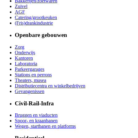
Bakkerijen/zoetwaren
Zuivel
AGF
Catering/grootkeuken
(Fris)drankindustrie
Openbare gebouwen
Zorg
Onderwijs
Kantoren
Laboratoria
Parkeergarages
Stations en perrons
Theaters, musea
Distributiecentra en winkelbedrijven
Gevangenissen
Civil-Rail-Infra
Bruggen en viaducten
Spoor- en kraanbanen
Wegen, startbanen en platforms