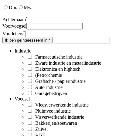
Dhr.
Mw.
*
Achternaam
Voorvoegsel
*
Voorletters
Ik ben geïnteresseerd in *
Industrie
Farmaceutische industrie
Zware industrie en metaalindustrie
Elektronica en hightech
(Petro)chemie
Grafische / papierindustrie
Auto-industrie
Garagebedrijven
Voedsel
Vleesverwerkende industrie
Pluimvee industrie
Visverwerkende industrie
Bakkerijen/zoetwaren
Zuivel
AGF