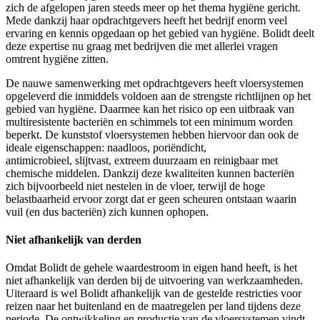
zich de afgelopen jaren steeds meer op het thema hygiëne gericht.
Mede dankzij haar opdrachtgevers heeft het bedrijf enorm veel
ervaring en kennis opgedaan op het gebied van hygiëne. Bolidt deelt
deze expertise nu graag met bedrijven die met allerlei vragen
omtrent hygiëne zitten.
De nauwe samenwerking met opdrachtgevers heeft vloersystemen
opgeleverd die inmiddels voldoen aan de strengste richtlijnen op het
gebied van hygiëne. Daarmee kan het risico op een uitbraak van
multiresistente bacteriën en schimmels tot een minimum worden
beperkt. De kunststof vloersystemen hebben hiervoor dan ook de
ideale eigenschappen: naadloos, poriëndicht,
antimicrobieel, slijtvast, extreem duurzaam en reinigbaar met
chemische middelen. Dankzij deze kwaliteiten kunnen bacteriën
zich bijvoorbeeld niet nestelen in de vloer, terwijl de hoge
belastbaarheid ervoor zorgt dat er geen scheuren ontstaan waarin
vuil (en dus bacteriën) zich kunnen ophopen.
Niet afhankelijk van derden
Omdat Bolidt de gehele waardestroom in eigen hand heeft, is het
niet afhankelijk van derden bij de uitvoering van werkzaamheden.
Uiteraard is wel Bolidt afhankelijk van de gestelde restricties voor
reizen naar het buitenland en de maatregelen per land tijdens deze
periode. De ontwikkeling en productie van de vloersystemen vindt