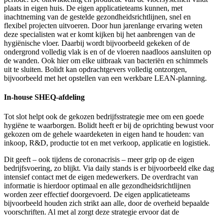
plaats in eigen huis. De eigen applicatieteams kunnen, met
inachtneming van de gestelde gezondheidsrichtlijnen, snel en
flexibel projecten uitvoeren. Door hun jarenlange ervaring weten
deze specialisten wat er komt kijken bij het aanbrengen van de
hygiënische vloer. Daarbij wordt bijvoorbeeld gekeken of de
ondergrond volledig vlak is en of de vloeren naadloos aansluiten op
de wanden. Ook hier om elke uitbraak van bacteriën en schimmels
uit te sluiten. Bolidt kan opdrachtgevers volledig ontzorgen,
bijvoorbeeld met het opstellen van een werkbare LEAN-planning.
In-house SHEQ-afdeling
Tot slot helpt ook de gekozen bedrijfsstrategie mee om een goede
hygiëne te waarborgen. Bolidt heeft er bij de oprichting bewust voor
gekozen om de gehele waardeketen in eigen hand te houden: van
inkoop, R&D, productie tot en met verkoop, applicatie en logistiek.
Dit geeft – ook tijdens de coronacrisis – meer grip op de eigen
bedrijfsvoering, zo blijkt. Via daily stands is er bijvoorbeeld elke dag
intensief contact met de eigen medewerkers. De overdracht van
informatie is hierdoor optimaal en alle gezondheidsrichtlijnen
worden zeer effectief doorgevoerd. De eigen applicatieteams
bijvoorbeeld houden zich strikt aan alle, door de overheid bepaalde
voorschriften. Al met al zorgt deze strategie ervoor dat de