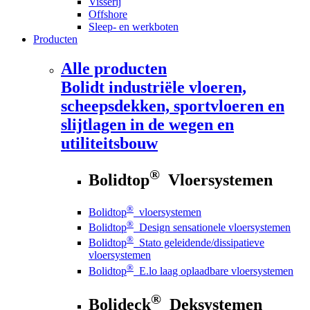
Visserij
Offshore
Sleep- en werkboten
Producten
Alle producten
Bolidt
industriële vloeren,
scheepsdekken, sportvloeren en
slijtlagen in de wegen en
utiliteitsbouw
®
Bolidtop
Vloersystemen
®
Bolidtop
vloersystemen
®
Bolidtop
Design sensationele vloersystemen
®
Bolidtop
Stato geleidende/dissipatieve
vloersystemen
®
Bolidtop
E.lo laag oplaadbare vloersystemen
®
Bolideck
Deksystemen