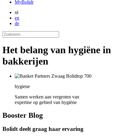
MyBolidt
nl
en
de
Het belang van hygiëne in
bakkerijen
hygiene
Samen werken aan vergroten van
expertise op gebied van hygiëne
Booster
Blog
Bolidt deelt graag haar ervaring