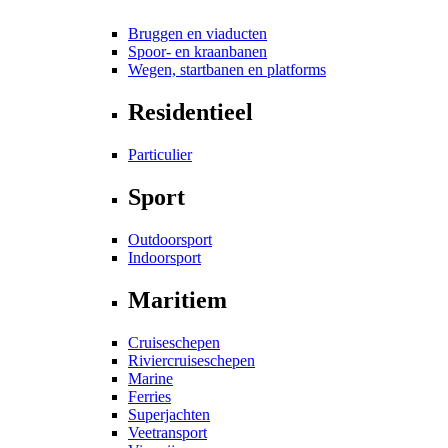
Bruggen en viaducten
Spoor- en kraanbanen
Wegen, startbanen en platforms
Residentieel
Particulier
Sport
Outdoorsport
Indoorsport
Maritiem
Cruiseschepen
Riviercruiseschepen
Marine
Ferries
Superjachten
Veetransport