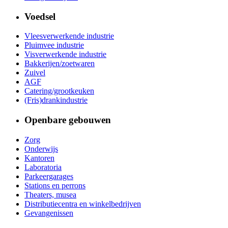
Voedsel
Vleesverwerkende industrie
Pluimvee industrie
Visverwerkende industrie
Bakkerijen/zoetwaren
Zuivel
AGF
Catering/grootkeuken
(Fris)drankindustrie
Openbare gebouwen
Zorg
Onderwijs
Kantoren
Laboratoria
Parkeergarages
Stations en perrons
Theaters, musea
Distributiecentra en winkelbedrijven
Gevangenissen