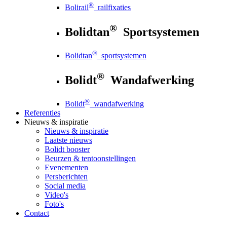
®
Bolirail
railfixaties
®
Bolidtan
Sportsystemen
®
Bolidtan
sportsystemen
®
Bolidt
Wandafwerking
®
Bolidt
wandafwerking
Referenties
Nieuws
& inspiratie
Nieuws
& inspiratie
Laatste nieuws
Bolidt booster
Beurzen & tentoonstellingen
Evenementen
Persberichten
Social media
Video's
Foto's
Contact