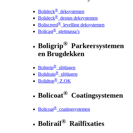
®
Bolideck
deksystemen
®
Bolideck
design deksystemen
®
Boliscreed
levelling deksystemen
®
Bolicast
gietmassa’s
®
Boligrip
Parkeersystemen
en Brugdekken
®
Boligrip
slijtlagen
®
Bolidrain
slijtlagen
®
Bolidtop
Z.OK
®
Bolicoat
Coatingsystemen
®
Bolicoat
coatingsystemen
®
Bolirail
Railfixaties