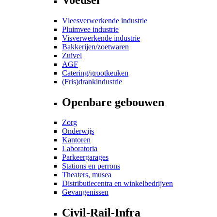
Vleesverwerkende industrie
Pluimvee industrie
Visverwerkende industrie
Bakkerijen/zoetwaren
Zuivel
AGF
Catering/grootkeuken
(Fris)drankindustrie
Openbare gebouwen
Zorg
Onderwijs
Kantoren
Laboratoria
Parkeergarages
Stations en perrons
Theaters, musea
Distributiecentra en winkelbedrijven
Gevangenissen
Civil-Rail-Infra