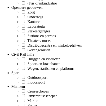
(Fris)drankindustrie
Openbare gebouwen
Zorg
Onderwijs
Kantoren
Laboratoria
Parkeergarages
Stations en perrons
Theaters, musea
Distributiecentra en winkelbedrijven
Gevangenissen
Civil-Rail-Infra
Bruggen en viaducten
Spoor- en kraanbanen
Wegen, startbanen en platforms
Sport
Outdoorsport
Indoorsport
Maritiem
Cruiseschepen
Riviercruiseschepen
Marine
Ferries