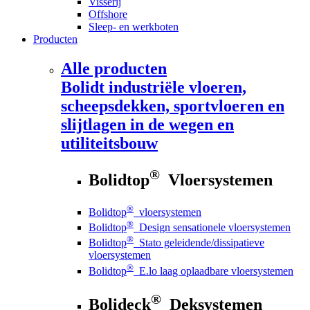
Visserij
Offshore
Sleep- en werkboten
Producten
Alle producten
Bolidt
industriële vloeren,
scheepsdekken, sportvloeren en
slijtlagen in de wegen en
utiliteitsbouw
®
Bolidtop
Vloersystemen
®
Bolidtop
vloersystemen
®
Bolidtop
Design sensationele vloersystemen
®
Bolidtop
Stato geleidende/dissipatieve
vloersystemen
®
Bolidtop
E.lo laag oplaadbare vloersystemen
®
Bolideck
Deksystemen