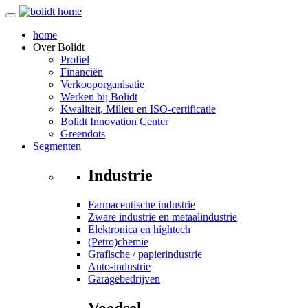
home
Over
Bolidt
Profiel
Financiën
Verkooporganisatie
Werken bij Bolidt
Kwaliteit, Milieu en ISO-certificatie
Bolidt Innovation Center
Greendots
Segmenten
Industrie
Farmaceutische industrie
Zware industrie en metaalindustrie
Elektronica en hightech
(Petro)chemie
Grafische / papierindustrie
Auto-industrie
Garagebedrijven
Voedsel