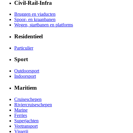
Civil-Rail-Infra
Bruggen en viaducten
Spoor- en kraanbanen
Wegen, startbanen en platforms
Residentieel
Particulier
Sport
Outdoorsport
Indoorsport
Maritiem
Cruiseschepen
Riviercruiseschepen
Marine
Ferries
Superjachten
Veetransport
Visserij