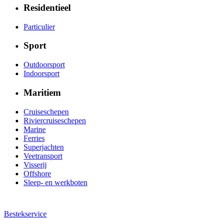
Residentieel
Particulier
Sport
Outdoorsport
Indoorsport
Maritiem
Cruiseschepen
Riviercruiseschepen
Marine
Ferries
Superjachten
Veetransport
Visserij
Offshore
Sleep- en werkboten
Bestekservice