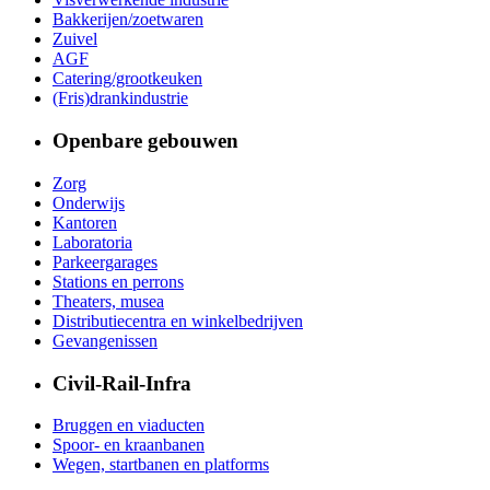
Bakkerijen/zoetwaren
Zuivel
AGF
Catering/grootkeuken
(Fris)drankindustrie
Openbare gebouwen
Zorg
Onderwijs
Kantoren
Laboratoria
Parkeergarages
Stations en perrons
Theaters, musea
Distributiecentra en winkelbedrijven
Gevangenissen
Civil-Rail-Infra
Bruggen en viaducten
Spoor- en kraanbanen
Wegen, startbanen en platforms