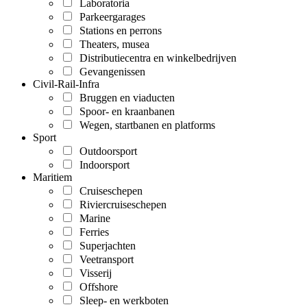
Laboratoria
Parkeergarages
Stations en perrons
Theaters, musea
Distributiecentra en winkelbedrijven
Gevangenissen
Civil-Rail-Infra
Bruggen en viaducten
Spoor- en kraanbanen
Wegen, startbanen en platforms
Sport
Outdoorsport
Indoorsport
Maritiem
Cruiseschepen
Riviercruiseschepen
Marine
Ferries
Superjachten
Veetransport
Visserij
Offshore
Sleep- en werkboten