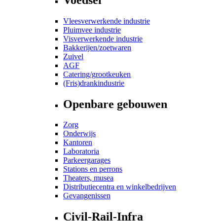
Vleesverwerkende industrie
Pluimvee industrie
Visverwerkende industrie
Bakkerijen/zoetwaren
Zuivel
AGF
Catering/grootkeuken
(Fris)drankindustrie
Openbare gebouwen
Zorg
Onderwijs
Kantoren
Laboratoria
Parkeergarages
Stations en perrons
Theaters, musea
Distributiecentra en winkelbedrijven
Gevangenissen
Civil-Rail-Infra