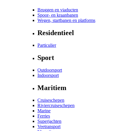
Bruggen en viaducten
Spoor- en kraanbanen
Wegen, startbanen en platforms
Residentieel
Particulier
Sport
Outdoorsport
Indoorsport
Maritiem
Cruiseschepen
Riviercruiseschepen
Marine
Ferries
Superjachten
Veetransport