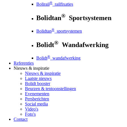
®
Bolirail
railfixaties
®
Bolidtan
Sportsystemen
®
Bolidtan
sportsystemen
®
Bolidt
Wandafwerking
®
Bolidt
wandafwerking
Referenties
Nieuws
& inspiratie
Nieuws
& inspiratie
Laatste nieuws
Bolidt booster
Beurzen & tentoonstellingen
Evenementen
Persberichten
Social media
Video's
Foto's
Contact