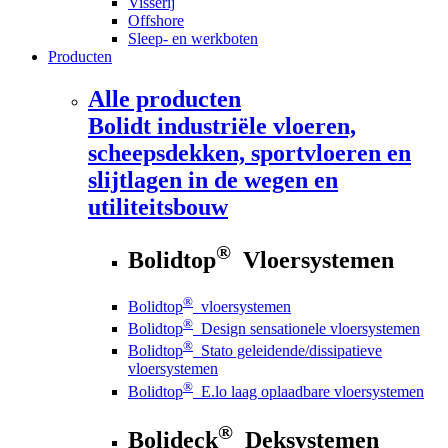
Visserij
Offshore
Sleep- en werkboten
Producten
Alle producten
Bolidt
industriële vloeren,
scheepsdekken, sportvloeren en
slijtlagen in de wegen en
utiliteitsbouw
®
Bolidtop
Vloersystemen
®
Bolidtop
vloersystemen
®
Bolidtop
Design sensationele vloersystemen
®
Bolidtop
Stato geleidende/dissipatieve
vloersystemen
®
Bolidtop
E.lo laag oplaadbare vloersystemen
®
Bolideck
Deksystemen