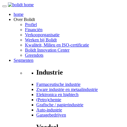
home
Over
Bolidt
Profiel
Financiën
Verkooporganisatie
Werken bij Bolidt
Kwaliteit, Milieu en ISO-certificatie
Bolidt Innovation Center
Greendots
Segmenten
Industrie
Farmaceutische industrie
Zware industrie en metaalindustrie
Elektronica en hightech
(Petro)chemie
Grafische / papierindustrie
Auto-industrie
Garagebedrijven
Voedsel