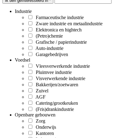
Ik ben geïnteresseerd in *
Industrie
Farmaceutische industrie
Zware industrie en metaalindustrie
Elektronica en hightech
(Petro)chemie
Grafische / papierindustrie
Auto-industrie
Garagebedrijven
Voedsel
Vleesverwerkende industrie
Pluimvee industrie
Visverwerkende industrie
Bakkerijen/zoetwaren
Zuivel
AGF
Catering/grootkeuken
(Fris)drankindustrie
Openbare gebouwen
Zorg
Onderwijs
Kantoren