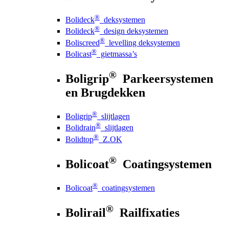
®
Bolideck
deksystemen
®
Bolideck
design deksystemen
®
Boliscreed
levelling deksystemen
®
Bolicast
gietmassa’s
®
Boligrip
Parkeersystemen
en Brugdekken
®
Boligrip
slijtlagen
®
Bolidrain
slijtlagen
®
Bolidtop
Z.OK
®
Bolicoat
Coatingsystemen
®
Bolicoat
coatingsystemen
®
Bolirail
Railfixaties