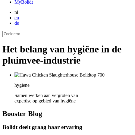
MyBolidt
nl
en
de
Het belang van hygiëne in de
pluimvee-industrie
hygiene
Samen werken aan vergroten van
expertise op gebied van hygiëne
Booster
Blog
Bolidt deelt graag haar ervaring