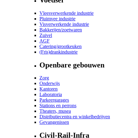
Vleesverwerkende industrie
Pluimvee industrie
Visverwerkende industrie
Bakkerijen/zoetwaren
Zuivel
AGF
Catering/grootkeuken
(Fris)drankindustrie
Openbare gebouwen
Zorg
Onderwijs
Kantoren
Laboratoria
Parkeergarages
Stations en perrons
Theaters, musea
Distributiecentra en winkelbedrijven
Gevangenissen
Civil-Rail-Infra