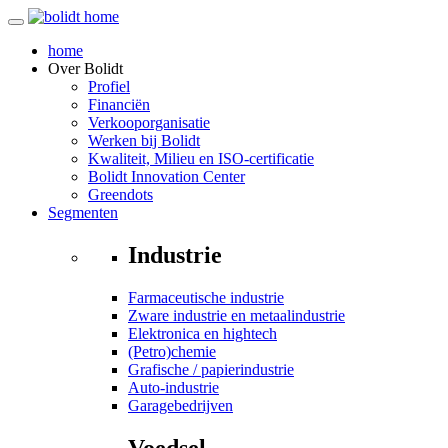
home
Over
Bolidt
Profiel
Financiën
Verkooporganisatie
Werken bij Bolidt
Kwaliteit, Milieu en ISO-certificatie
Bolidt Innovation Center
Greendots
Segmenten
Industrie
Farmaceutische industrie
Zware industrie en metaalindustrie
Elektronica en hightech
(Petro)chemie
Grafische / papierindustrie
Auto-industrie
Garagebedrijven
Voedsel