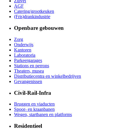
Zuivel
AGF
Catering/grootkeuken
(Fris)drankindustrie
Openbare gebouwen
Zorg
Onderwijs
Kantoren
Laboratoria
Parkeergarages
Stations en perrons
Theaters, musea
Distributiecentra en winkelbedrijven
Gevangenissen
Civil-Rail-Infra
Bruggen en viaducten
Spoor- en kraanbanen
Wegen, startbanen en platforms
Residentieel