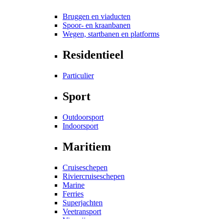
Bruggen en viaducten
Spoor- en kraanbanen
Wegen, startbanen en platforms
Residentieel
Particulier
Sport
Outdoorsport
Indoorsport
Maritiem
Cruiseschepen
Riviercruiseschepen
Marine
Ferries
Superjachten
Veetransport