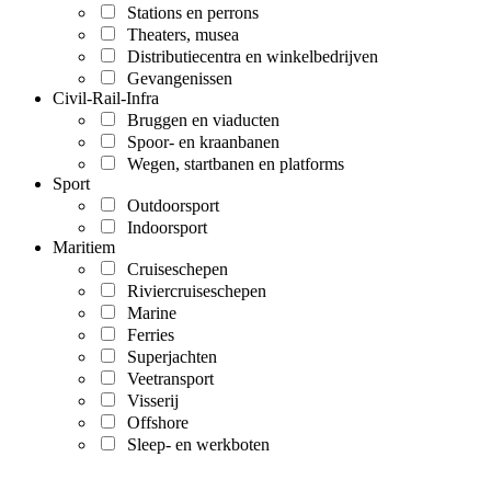
Stations en perrons
Theaters, musea
Distributiecentra en winkelbedrijven
Gevangenissen
Civil-Rail-Infra
Bruggen en viaducten
Spoor- en kraanbanen
Wegen, startbanen en platforms
Sport
Outdoorsport
Indoorsport
Maritiem
Cruiseschepen
Riviercruiseschepen
Marine
Ferries
Superjachten
Veetransport
Visserij
Offshore
Sleep- en werkboten