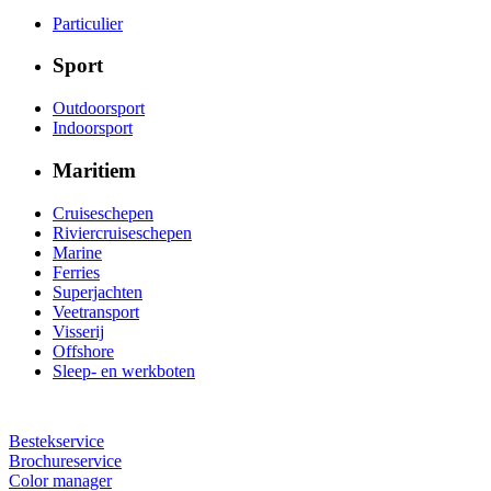
Particulier
Sport
Outdoorsport
Indoorsport
Maritiem
Cruiseschepen
Riviercruiseschepen
Marine
Ferries
Superjachten
Veetransport
Visserij
Offshore
Sleep- en werkboten
Bestekservice
Brochureservice
Color manager