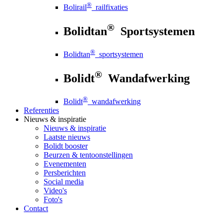
®
Bolirail
railfixaties
®
Bolidtan
Sportsystemen
®
Bolidtan
sportsystemen
®
Bolidt
Wandafwerking
®
Bolidt
wandafwerking
Referenties
Nieuws
& inspiratie
Nieuws
& inspiratie
Laatste nieuws
Bolidt booster
Beurzen & tentoonstellingen
Evenementen
Persberichten
Social media
Video's
Foto's
Contact