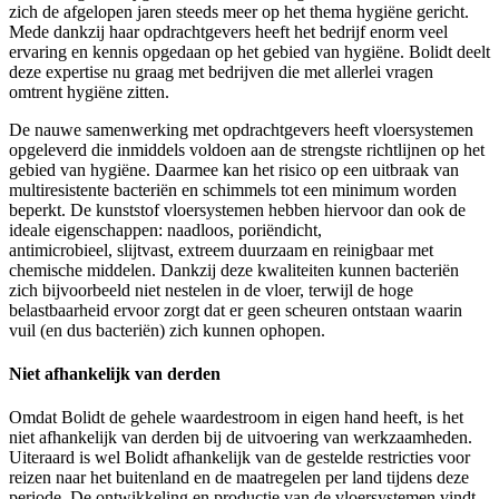
zich de afgelopen jaren steeds meer op het thema hygiëne gericht.
Mede dankzij haar opdrachtgevers heeft het bedrijf enorm veel
ervaring en kennis opgedaan op het gebied van hygiëne. Bolidt deelt
deze expertise nu graag met bedrijven die met allerlei vragen
omtrent hygiëne zitten.
De nauwe samenwerking met opdrachtgevers heeft vloersystemen
opgeleverd die inmiddels voldoen aan de strengste richtlijnen op het
gebied van hygiëne. Daarmee kan het risico op een uitbraak van
multiresistente bacteriën en schimmels tot een minimum worden
beperkt. De kunststof vloersystemen hebben hiervoor dan ook de
ideale eigenschappen: naadloos, poriëndicht,
antimicrobieel, slijtvast, extreem duurzaam en reinigbaar met
chemische middelen. Dankzij deze kwaliteiten kunnen bacteriën
zich bijvoorbeeld niet nestelen in de vloer, terwijl de hoge
belastbaarheid ervoor zorgt dat er geen scheuren ontstaan waarin
vuil (en dus bacteriën) zich kunnen ophopen.
Niet afhankelijk van derden
Omdat Bolidt de gehele waardestroom in eigen hand heeft, is het
niet afhankelijk van derden bij de uitvoering van werkzaamheden.
Uiteraard is wel Bolidt afhankelijk van de gestelde restricties voor
reizen naar het buitenland en de maatregelen per land tijdens deze
periode. De ontwikkeling en productie van de vloersystemen vindt