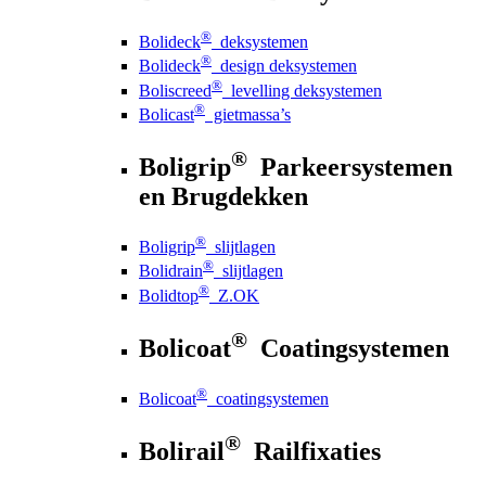
®
Bolideck
deksystemen
®
Bolideck
design deksystemen
®
Boliscreed
levelling deksystemen
®
Bolicast
gietmassa’s
®
Boligrip
Parkeersystemen
en Brugdekken
®
Boligrip
slijtlagen
®
Bolidrain
slijtlagen
®
Bolidtop
Z.OK
®
Bolicoat
Coatingsystemen
®
Bolicoat
coatingsystemen
®
Bolirail
Railfixaties