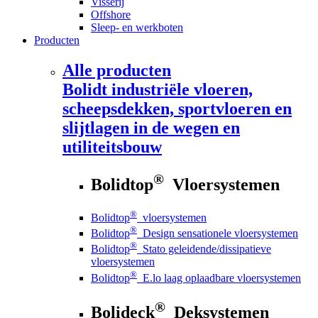
Visserij
Offshore
Sleep- en werkboten
Producten
Alle producten
Bolidt
industriële vloeren,
scheepsdekken, sportvloeren en
slijtlagen in de wegen en
utiliteitsbouw
®
Bolidtop
Vloersystemen
®
Bolidtop
vloersystemen
®
Bolidtop
Design sensationele vloersystemen
®
Bolidtop
Stato geleidende/dissipatieve
vloersystemen
®
Bolidtop
E.lo laag oplaadbare vloersystemen
®
Bolideck
Deksystemen