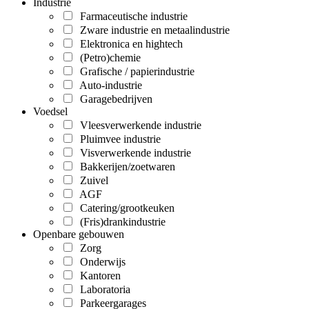
Industrie
Farmaceutische industrie
Zware industrie en metaalindustrie
Elektronica en hightech
(Petro)chemie
Grafische / papierindustrie
Auto-industrie
Garagebedrijven
Voedsel
Vleesverwerkende industrie
Pluimvee industrie
Visverwerkende industrie
Bakkerijen/zoetwaren
Zuivel
AGF
Catering/grootkeuken
(Fris)drankindustrie
Openbare gebouwen
Zorg
Onderwijs
Kantoren
Laboratoria
Parkeergarages