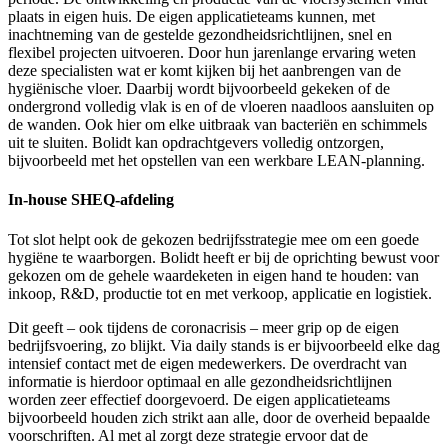
plaats in eigen huis. De eigen applicatieteams kunnen, met
inachtneming van de gestelde gezondheidsrichtlijnen, snel en
flexibel projecten uitvoeren. Door hun jarenlange ervaring weten
deze specialisten wat er komt kijken bij het aanbrengen van de
hygiënische vloer. Daarbij wordt bijvoorbeeld gekeken of de
ondergrond volledig vlak is en of de vloeren naadloos aansluiten op
de wanden. Ook hier om elke uitbraak van bacteriën en schimmels
uit te sluiten. Bolidt kan opdrachtgevers volledig ontzorgen,
bijvoorbeeld met het opstellen van een werkbare LEAN-planning.
In-house SHEQ-afdeling
Tot slot helpt ook de gekozen bedrijfsstrategie mee om een goede
hygiëne te waarborgen. Bolidt heeft er bij de oprichting bewust voor
gekozen om de gehele waardeketen in eigen hand te houden: van
inkoop, R&D, productie tot en met verkoop, applicatie en logistiek.
Dit geeft – ook tijdens de coronacrisis – meer grip op de eigen
bedrijfsvoering, zo blijkt. Via daily stands is er bijvoorbeeld elke dag
intensief contact met de eigen medewerkers. De overdracht van
informatie is hierdoor optimaal en alle gezondheidsrichtlijnen
worden zeer effectief doorgevoerd. De eigen applicatieteams
bijvoorbeeld houden zich strikt aan alle, door de overheid bepaalde
voorschriften. Al met al zorgt deze strategie ervoor dat de