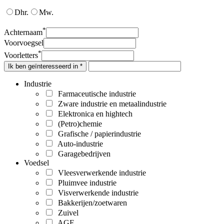
Dhr.
Mw.
*
Achternaam
Voorvoegsel
*
Voorletters
Ik ben geïnteresseerd in *
Industrie
Farmaceutische industrie
Zware industrie en metaalindustrie
Elektronica en hightech
(Petro)chemie
Grafische / papierindustrie
Auto-industrie
Garagebedrijven
Voedsel
Vleesverwerkende industrie
Pluimvee industrie
Visverwerkende industrie
Bakkerijen/zoetwaren
Zuivel
AGF