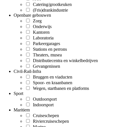
Catering/grootkeuken
(Fris)drankindustrie
Openbare gebouwen
Zorg
Onderwijs
Kantoren
Laboratoria
Parkeergarages
Stations en perrons
Theaters, musea
Distributiecentra en winkelbedrijven
Gevangenissen
Civil-Rail-Infra
Bruggen en viaducten
Spoor- en kraanbanen
Wegen, startbanen en platforms
Sport
Outdoorsport
Indoorsport
Maritiem
Cruiseschepen
Riviercruiseschepen
Marine