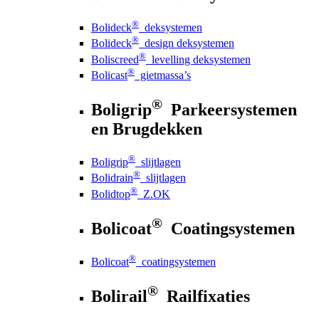
®
Bolideck
deksystemen
®
Bolideck
design deksystemen
®
Boliscreed
levelling deksystemen
®
Bolicast
gietmassa’s
®
Boligrip
Parkeersystemen
en Brugdekken
®
Boligrip
slijtlagen
®
Bolidrain
slijtlagen
®
Bolidtop
Z.OK
®
Bolicoat
Coatingsystemen
®
Bolicoat
coatingsystemen
®
Bolirail
Railfixaties