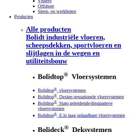
Visserij
Offshore
Sleep- en werkboten
Producten
Alle producten
Bolidt
industriële vloeren,
scheepsdekken, sportvloeren en
slijtlagen in de wegen en
utiliteitsbouw
®
Bolidtop
Vloersystemen
®
Bolidtop
vloersystemen
®
Bolidtop
Design sensationele vloersystemen
®
Bolidtop
Stato geleidende/dissipatieve
vloersystemen
®
Bolidtop
E.lo laag oplaadbare vloersystemen
®
Bolideck
Deksystemen