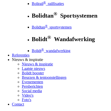
®
Bolirail
railfixaties
®
Bolidtan
Sportsystemen
®
Bolidtan
sportsystemen
®
Bolidt
Wandafwerking
®
Bolidt
wandafwerking
Referenties
Nieuws
& inspiratie
Nieuws
& inspiratie
Laatste nieuws
Bolidt booster
Beurzen & tentoonstellingen
Evenementen
Persberichten
Social media
Video's
Foto's
Contact