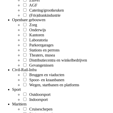
Zuivel
AGF
Catering/grootkeuken
(Fris)drankindustrie
Openbare gebouwen
Zorg
Onderwijs
Kantoren
Laboratoria
Parkeergarages
Stations en perrons
Theaters, musea
Distributiecentra en winkelbedrijven
Gevangenissen
Civil-Rail-Infra
Bruggen en viaducten
Spoor- en kraanbanen
Wegen, startbanen en platforms
Sport
Outdoorsport
Indoorsport
Maritiem
Cruiseschepen