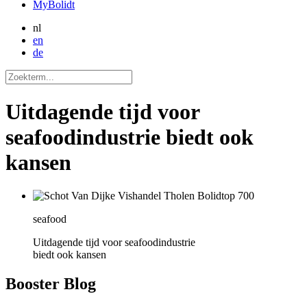
MyBolidt
nl
en
de
Uitdagende tijd voor
seafoodindustrie biedt ook
kansen
seafood
Uitdagende tijd voor seafoodindustrie
biedt ook kansen
Booster
Blog