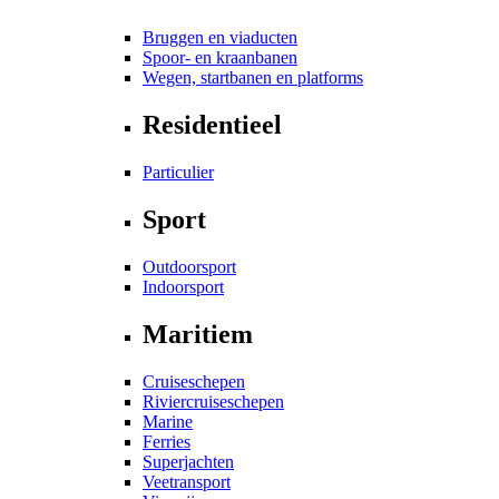
Bruggen en viaducten
Spoor- en kraanbanen
Wegen, startbanen en platforms
Residentieel
Particulier
Sport
Outdoorsport
Indoorsport
Maritiem
Cruiseschepen
Riviercruiseschepen
Marine
Ferries
Superjachten
Veetransport