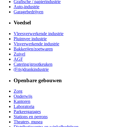
Grafische / papierindustrie
Auto-industrie
Garagebedrijven
Voedsel
Vleesverwerkende industrie
Pluimvee industrie
Visverwerkende industrie
Bakkerijen/zoetwaren
Zuivel
AGF
Catering/grootkeuken
(Fris)drankindustrie
Openbare gebouwen
Zorg
Onderwijs
Kantoren
Laboratoria
Parkeergarages
Stations en perrons
Theaters, musea
Distributiecentra en winkelbedrijven