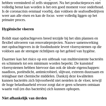
hebben verminderd of zelfs stopgezet. Nu het productieproces niet
volledig benut kan worden is het een goed moment voor onderhoud.
Is de coronacrisis eenmaal voorbij, dan voldoen de seafoodbedrijven
weer aan alle eisen en kan de focus weer volledig liggen op het
primaire proces.
Hygiënische vloeren
Bolidt staat opdrachtgevers breed terzijde bij het slim plannen en
flexibel uitvoeren van renovatieprojecten. Nauwe samenwerking
met opdrachtgevers in de foodindustrie levert vloersystemen op die
voldoen aan de strengste richtlijnen op het gebied van hygiëne.
Daarmee kan het risico op een uitbraak van multiresistente bacteriën
en schimmels tot een minimum worden beperkt. De kunststof
vloersystemen hebben hiervoor dan ook de ideale eigenschappen:
naadloos, poriëndicht, antimicrobieel, slijtvast, extreem duurzaam en
reinigbaar met chemische middelen. Dankzij deze kwaliteiten
kunnen bacteriën zich bijvoorbeeld niet nestelen in de vloer, terwijl
de hoge belastbaarheid ervoor zorgt dat er geen scheuren ontstaan
waarin vuil (en dus bacteriën) zich kunnen ophopen.
Niet afhankelijk van derden