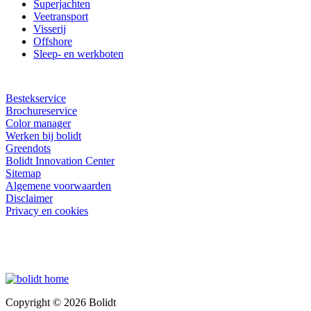
Superjachten
Veetransport
Visserij
Offshore
Sleep- en werkboten
Bestekservice
Brochureservice
Color manager
Werken bij bolidt
Greendots
Bolidt Innovation Center
Sitemap
Algemene voorwaarden
Disclaimer
Privacy en cookies
Copyright © 2026 Bolidt