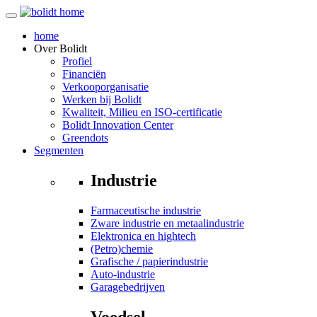
home
Over
Bolidt
Profiel
Financiën
Verkooporganisatie
Werken bij Bolidt
Kwaliteit, Milieu en ISO-certificatie
Bolidt Innovation Center
Greendots
Segmenten
Industrie
Farmaceutische industrie
Zware industrie en metaalindustrie
Elektronica en hightech
(Petro)chemie
Grafische / papierindustrie
Auto-industrie
Garagebedrijven
Voedsel