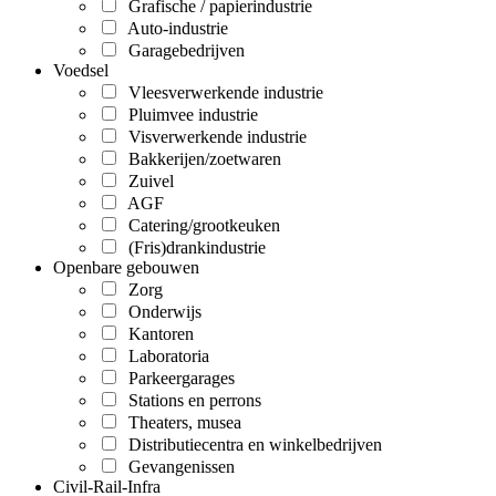
Grafische / papierindustrie
Auto-industrie
Garagebedrijven
Voedsel
Vleesverwerkende industrie
Pluimvee industrie
Visverwerkende industrie
Bakkerijen/zoetwaren
Zuivel
AGF
Catering/grootkeuken
(Fris)drankindustrie
Openbare gebouwen
Zorg
Onderwijs
Kantoren
Laboratoria
Parkeergarages
Stations en perrons
Theaters, musea
Distributiecentra en winkelbedrijven
Gevangenissen
Civil-Rail-Infra