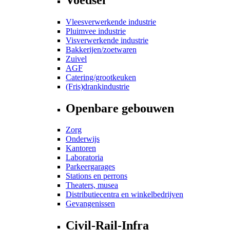
Vleesverwerkende industrie
Pluimvee industrie
Visverwerkende industrie
Bakkerijen/zoetwaren
Zuivel
AGF
Catering/grootkeuken
(Fris)drankindustrie
Openbare gebouwen
Zorg
Onderwijs
Kantoren
Laboratoria
Parkeergarages
Stations en perrons
Theaters, musea
Distributiecentra en winkelbedrijven
Gevangenissen
Civil-Rail-Infra