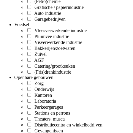
(Petro)chemie
Grafische / papierindustrie
Auto-industrie
Garagebedrijven
Voedsel
Vleesverwerkende industrie
Pluimvee industrie
Visverwerkende industrie
Bakkerijen/zoetwaren
Zuivel
AGF
Catering/grootkeuken
(Fris)drankindustrie
Openbare gebouwen
Zorg
Onderwijs
Kantoren
Laboratoria
Parkeergarages
Stations en perrons
Theaters, musea
Distributiecentra en winkelbedrijven
Gevangenissen