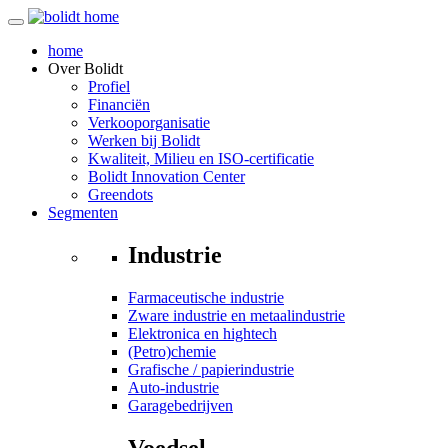
home
Over
Bolidt
Profiel
Financiën
Verkooporganisatie
Werken bij Bolidt
Kwaliteit, Milieu en ISO-certificatie
Bolidt Innovation Center
Greendots
Segmenten
Industrie
Farmaceutische industrie
Zware industrie en metaalindustrie
Elektronica en hightech
(Petro)chemie
Grafische / papierindustrie
Auto-industrie
Garagebedrijven
Voedsel