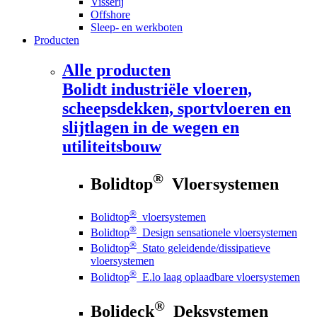
Visserij
Offshore
Sleep- en werkboten
Producten
Alle producten
Bolidt
industriële vloeren,
scheepsdekken, sportvloeren en
slijtlagen in de wegen en
utiliteitsbouw
®
Bolidtop
Vloersystemen
®
Bolidtop
vloersystemen
®
Bolidtop
Design sensationele vloersystemen
®
Bolidtop
Stato geleidende/dissipatieve
vloersystemen
®
Bolidtop
E.lo laag oplaadbare vloersystemen
®
Bolideck
Deksystemen