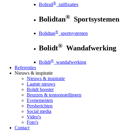
®
Bolirail
railfixaties
®
Bolidtan
Sportsystemen
®
Bolidtan
sportsystemen
®
Bolidt
Wandafwerking
®
Bolidt
wandafwerking
Referenties
Nieuws
& inspiratie
Nieuws
& inspiratie
Laatste nieuws
Bolidt booster
Beurzen & tentoonstellingen
Evenementen
Persberichten
Social media
Video's
Foto's
Contact