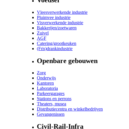
Vleesverwerkende industrie
Pluimvee industrie
Visverwerkende industrie
Bakkerijen/zoetwaren
Zuivel
AGF
Catering/grootkeuken
(Fris)drankindustrie
Openbare gebouwen
Zorg
Onderwijs
Kantoren
Laboratoria
Parkeergarages
Stations en perrons
Theaters, musea
Distributiecentra en winkelbedrijven
Gevangenissen
Civil-Rail-Infra