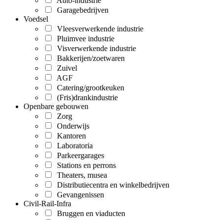
Auto-industrie
Garagebedrijven
Voedsel
Vleesverwerkende industrie
Pluimvee industrie
Visverwerkende industrie
Bakkerijen/zoetwaren
Zuivel
AGF
Catering/grootkeuken
(Fris)drankindustrie
Openbare gebouwen
Zorg
Onderwijs
Kantoren
Laboratoria
Parkeergarages
Stations en perrons
Theaters, musea
Distributiecentra en winkelbedrijven
Gevangenissen
Civil-Rail-Infra
Bruggen en viaducten