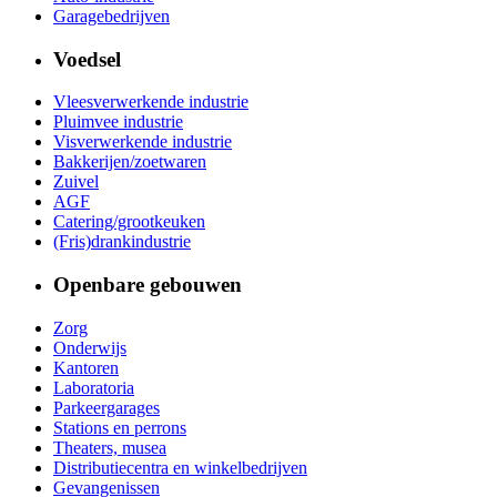
Garagebedrijven
Voedsel
Vleesverwerkende industrie
Pluimvee industrie
Visverwerkende industrie
Bakkerijen/zoetwaren
Zuivel
AGF
Catering/grootkeuken
(Fris)drankindustrie
Openbare gebouwen
Zorg
Onderwijs
Kantoren
Laboratoria
Parkeergarages
Stations en perrons
Theaters, musea
Distributiecentra en winkelbedrijven
Gevangenissen