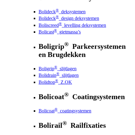
®
Bolideck
deksystemen
®
Bolideck
design deksystemen
®
Boliscreed
levelling deksystemen
®
Bolicast
gietmassa’s
®
Boligrip
Parkeersystemen
en Brugdekken
®
Boligrip
slijtlagen
®
Bolidrain
slijtlagen
®
Bolidtop
Z.OK
®
Bolicoat
Coatingsystemen
®
Bolicoat
coatingsystemen
®
Bolirail
Railfixaties