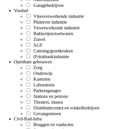
Garagebedrijven
Voedsel
Vleesverwerkende industrie
Pluimvee industrie
Visverwerkende industrie
Bakkerijen/zoetwaren
Zuivel
AGF
Catering/grootkeuken
(Fris)drankindustrie
Openbare gebouwen
Zorg
Onderwijs
Kantoren
Laboratoria
Parkeergarages
Stations en perrons
Theaters, musea
Distributiecentra en winkelbedrijven
Gevangenissen
Civil-Rail-Infra
Bruggen en viaducten