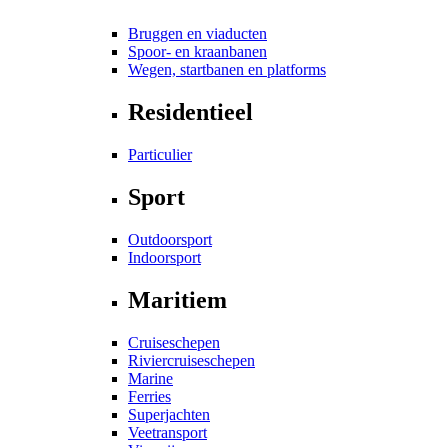
Bruggen en viaducten
Spoor- en kraanbanen
Wegen, startbanen en platforms
Residentieel
Particulier
Sport
Outdoorsport
Indoorsport
Maritiem
Cruiseschepen
Riviercruiseschepen
Marine
Ferries
Superjachten
Veetransport