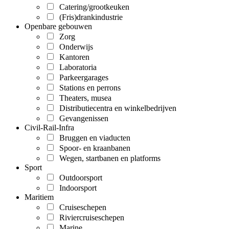
Catering/grootkeuken
(Fris)drankindustrie
Openbare gebouwen
Zorg
Onderwijs
Kantoren
Laboratoria
Parkeergarages
Stations en perrons
Theaters, musea
Distributiecentra en winkelbedrijven
Gevangenissen
Civil-Rail-Infra
Bruggen en viaducten
Spoor- en kraanbanen
Wegen, startbanen en platforms
Sport
Outdoorsport
Indoorsport
Maritiem
Cruiseschepen
Riviercruiseschepen
Marine