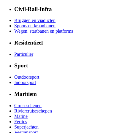
Civil-Rail-Infra
Bruggen en viaducten
Spoor- en kraanbanen
Wegen, startbanen en platforms
Residentieel
Particulier
Sport
Outdoorsport
Indoorsport
Maritiem
Cruiseschepen
Riviercruiseschepen
Marine
Ferries
Superjachten
Veetransport