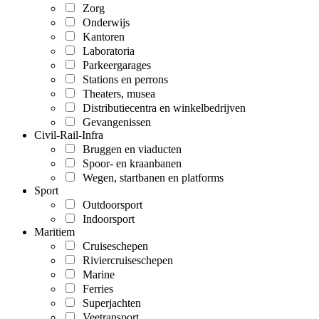
Zorg
Onderwijs
Kantoren
Laboratoria
Parkeergarages
Stations en perrons
Theaters, musea
Distributiecentra en winkelbedrijven
Gevangenissen
Civil-Rail-Infra
Bruggen en viaducten
Spoor- en kraanbanen
Wegen, startbanen en platforms
Sport
Outdoorsport
Indoorsport
Maritiem
Cruiseschepen
Riviercruiseschepen
Marine
Ferries
Superjachten
Veetransport