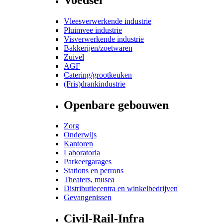
Vleesverwerkende industrie
Pluimvee industrie
Visverwerkende industrie
Bakkerijen/zoetwaren
Zuivel
AGF
Catering/grootkeuken
(Fris)drankindustrie
Openbare gebouwen
Zorg
Onderwijs
Kantoren
Laboratoria
Parkeergarages
Stations en perrons
Theaters, musea
Distributiecentra en winkelbedrijven
Gevangenissen
Civil-Rail-Infra