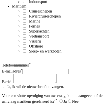
Indoorsport
Maritiem
Cruiseschepen
Riviercruiseschepen
Marine
Ferries
Superjachten
Veetransport
Visserij
Offshore
Sleep- en werkboten
*
Telefoonnummer
*
E-mailadres
Bericht
Ja, ik wil de nieuwsbrief ontvangen.
Voor een vlotte opvolging van uw vraag, kunt u aangeven of de
*
aanvraag maritiem gerelateerd is?
Ja
Nee