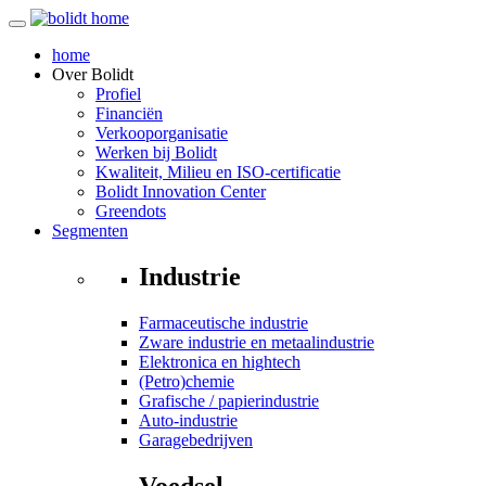
home
Over
Bolidt
Profiel
Financiën
Verkooporganisatie
Werken bij Bolidt
Kwaliteit, Milieu en ISO-certificatie
Bolidt Innovation Center
Greendots
Segmenten
Industrie
Farmaceutische industrie
Zware industrie en metaalindustrie
Elektronica en hightech
(Petro)chemie
Grafische / papierindustrie
Auto-industrie
Garagebedrijven
Voedsel