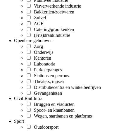
Pluimvee industrie
Visverwerkende industrie
Bakkerijen/zoetwaren
Zuivel
AGF
Catering/grootkeuken
(Fris)drankindustrie
Openbare gebouwen
Zorg
Onderwijs
Kantoren
Laboratoria
Parkeergarages
Stations en perrons
Theaters, musea
Distributiecentra en winkelbedrijven
Gevangenissen
Civil-Rail-Infra
Bruggen en viaducten
Spoor- en kraanbanen
Wegen, startbanen en platforms
Sport
Outdoorsport