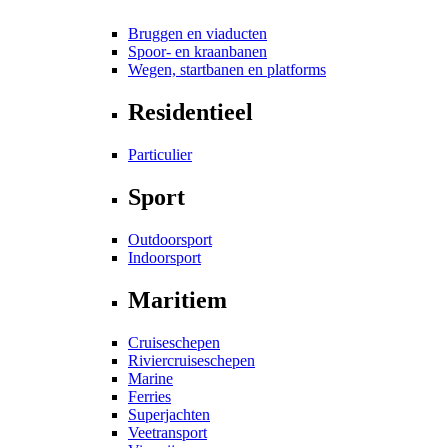
Bruggen en viaducten
Spoor- en kraanbanen
Wegen, startbanen en platforms
Residentieel
Particulier
Sport
Outdoorsport
Indoorsport
Maritiem
Cruiseschepen
Riviercruiseschepen
Marine
Ferries
Superjachten
Veetransport