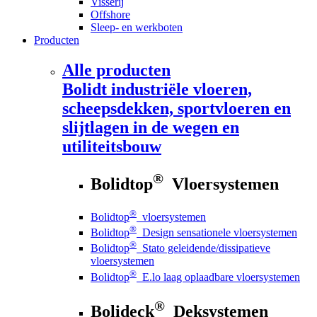
Visserij
Offshore
Sleep- en werkboten
Producten
Alle producten
Bolidt
industriële vloeren,
scheepsdekken, sportvloeren en
slijtlagen in de wegen en
utiliteitsbouw
®
Bolidtop
Vloersystemen
®
Bolidtop
vloersystemen
®
Bolidtop
Design sensationele vloersystemen
®
Bolidtop
Stato geleidende/dissipatieve
vloersystemen
®
Bolidtop
E.lo laag oplaadbare vloersystemen
®
Bolideck
Deksystemen