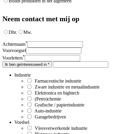
Bolidt produkten in het algemeen
Neem contact met mij op
Dhr.
Mw.
*
Achternaam
Voorvoegsel
*
Voorletters
Ik ben geïnteresseerd in *
Industrie
Farmaceutische industrie
Zware industrie en metaalindustrie
Elektronica en hightech
(Petro)chemie
Grafische / papierindustrie
Auto-industrie
Garagebedrijven
Voedsel
Vleesverwerkende industrie