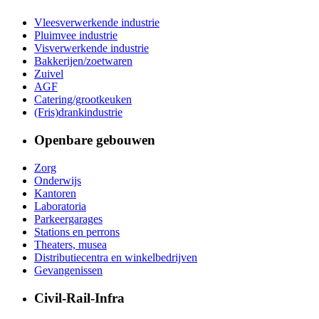
Vleesverwerkende industrie
Pluimvee industrie
Visverwerkende industrie
Bakkerijen/zoetwaren
Zuivel
AGF
Catering/grootkeuken
(Fris)drankindustrie
Openbare gebouwen
Zorg
Onderwijs
Kantoren
Laboratoria
Parkeergarages
Stations en perrons
Theaters, musea
Distributiecentra en winkelbedrijven
Gevangenissen
Civil-Rail-Infra