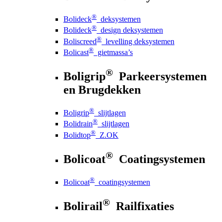
®
Bolideck
deksystemen
®
Bolideck
design deksystemen
®
Boliscreed
levelling deksystemen
®
Bolicast
gietmassa’s
®
Boligrip
Parkeersystemen
en Brugdekken
®
Boligrip
slijtlagen
®
Bolidrain
slijtlagen
®
Bolidtop
Z.OK
®
Bolicoat
Coatingsystemen
®
Bolicoat
coatingsystemen
®
Bolirail
Railfixaties