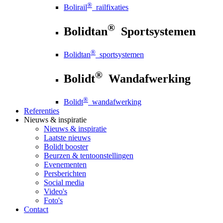
®
Bolirail
railfixaties
®
Bolidtan
Sportsystemen
®
Bolidtan
sportsystemen
®
Bolidt
Wandafwerking
®
Bolidt
wandafwerking
Referenties
Nieuws
& inspiratie
Nieuws
& inspiratie
Laatste nieuws
Bolidt booster
Beurzen & tentoonstellingen
Evenementen
Persberichten
Social media
Video's
Foto's
Contact