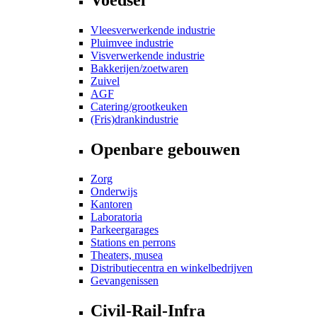
Vleesverwerkende industrie
Pluimvee industrie
Visverwerkende industrie
Bakkerijen/zoetwaren
Zuivel
AGF
Catering/grootkeuken
(Fris)drankindustrie
Openbare gebouwen
Zorg
Onderwijs
Kantoren
Laboratoria
Parkeergarages
Stations en perrons
Theaters, musea
Distributiecentra en winkelbedrijven
Gevangenissen
Civil-Rail-Infra