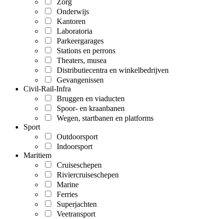
Zorg
Onderwijs
Kantoren
Laboratoria
Parkeergarages
Stations en perrons
Theaters, musea
Distributiecentra en winkelbedrijven
Gevangenissen
Civil-Rail-Infra
Bruggen en viaducten
Spoor- en kraanbanen
Wegen, startbanen en platforms
Sport
Outdoorsport
Indoorsport
Maritiem
Cruiseschepen
Riviercruiseschepen
Marine
Ferries
Superjachten
Veetransport