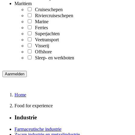
Maritiem
Cruiseschepen
Riviercruiseschepen
Marine
Ferries
Superjachten
Veetransport
Visserij
Offshore
Sleep- en werkboten
Home
Food for experience
Industrie
Farmaceutische industrie
Zware industrie en metaalindustrie