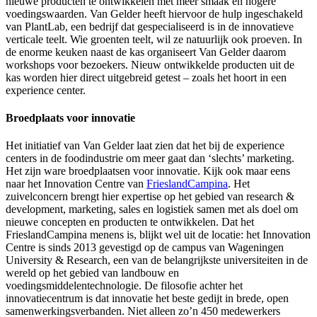
nieuwe producten te ontwikkelen met meer smaak en hogere
voedingswaarden. Van Gelder heeft hiervoor de hulp ingeschakeld
van PlantLab, een bedrijf dat gespecialiseerd is in de innovatieve
verticale teelt. Wie groenten teelt, wil ze natuurlijk ook proeven. In
de enorme keuken naast de kas organiseert Van Gelder daarom
workshops voor bezoekers. Nieuw ontwikkelde producten uit de
kas worden hier direct uitgebreid getest – zoals het hoort in een
experience center.
Broedplaats voor innovatie
Het initiatief van Van Gelder laat zien dat het bij de experience
centers in de foodindustrie om meer gaat dan ‘slechts’ marketing.
Het zijn ware broedplaatsen voor innovatie. Kijk ook maar eens
naar het Innovation Centre van
FrieslandCampina
. Het
zuivelconcern brengt hier expertise op het gebied van research &
development, marketing, sales en logistiek samen met als doel om
nieuwe concepten en producten te ontwikkelen. Dat het
FrieslandCampina menens is, blijkt wel uit de locatie: het Innovation
Centre is sinds 2013 gevestigd op de campus van Wageningen
University & Research, een van de belangrijkste universiteiten in de
wereld op het gebied van landbouw en
voedingsmiddelentechnologie. De filosofie achter het
innovatiecentrum is dat innovatie het beste gedijt in brede, open
samenwerkingsverbanden. Niet alleen zo’n 450 medewerkers