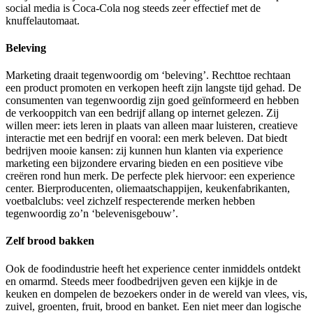
social media is Coca-Cola nog steeds zeer effectief met de
knuffelautomaat.
Beleving
Marketing draait tegenwoordig om ‘beleving’. Rechttoe rechtaan
een product promoten en verkopen heeft zijn langste tijd gehad. De
consumenten van tegenwoordig zijn goed geïnformeerd en hebben
de verkooppitch van een bedrijf allang op internet gelezen. Zij
willen meer: iets leren in plaats van alleen maar luisteren, creatieve
interactie met een bedrijf en vooral: een merk beleven. Dat biedt
bedrijven mooie kansen: zij kunnen hun klanten via experience
marketing een bijzondere ervaring bieden en een positieve vibe
creëren rond hun merk. De perfecte plek hiervoor: een experience
center. Bierproducenten, oliemaatschappijen, keukenfabrikanten,
voetbalclubs: veel zichzelf respecterende merken hebben
tegenwoordig zo’n ‘belevenisgebouw’.
Zelf brood bakken
Ook de foodindustrie heeft het experience center inmiddels ontdekt
en omarmd. Steeds meer foodbedrijven geven een kijkje in de
keuken en dompelen de bezoekers onder in de wereld van vlees, vis,
zuivel, groenten, fruit, brood en banket. Een niet meer dan logische