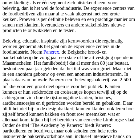
ontwikkeling: als er één segment zich uitstekend leent voor
beleving, dan is het wel de foodindustrie. De experience centers van
de foodbedrijven zijn maar al te vaak uitgerust met een grote
keuken. Proeven is per definitie beleven en een prachtige manier om
samen met klanten, leveranciers en andere stakeholders nieuwe
producten te ontwikkelen en te testen.
Beleving, educatie, inspiratie zijn kernwoorden die regelmatig
worden genoemd als het gaat om de experience centers in de
foodindustrie. Neem
Panerex
, de Belgische brood- en
banketbakkerij die vorig jaar een state of the art vestiging opende in
Maasmechelen. Het familiebedrijf dat al meer dan 80 jaar bestaat,
besloot een paar jaar geleden dat het tijd was voor groei. Maar niet
in een anoniem gebouw op even een anoniem industrieterrein. In
plaats daarvan bouwde Panerex een ‘belevingsbakkerij’ van 2.500
2
m
die voor een groot deel open is voor het publiek. Klanten
kunnen er hun stokbroden en croissantjes kopen terwijl zij op de
achtergrond zien hoe de rijst-nougatine taarten, brioches,
aardbeiensoesjes en tijgerbroden worden bereid en gebakken. Daar
blijft het niet bij: in de designbakkerij kunnen klanten ook leren hoe
zij zelf brood kunnen bakken en front row meemaken wat er
allemaal komt kijken bij het bereiden van een echte Limburgse vlaai.
Onder de titel ‘The Academy by Panerex’ biedt Panerex
particulieren en bedrijven, maar ook scholen een hele reeks
inspirerende bakkerijworkshops aan, inclusief intensieve hands-on