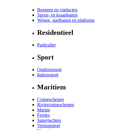
Bruggen en viaducten
Spoor- en kraanbanen
Wegen, startbanen en platforms
Residentieel
Particulier
Sport
Outdoorsport
Indoorsport
Maritiem
Cruiseschepen
Riviercruiseschepen
Marine
Ferries
Superjachten
Veetransport