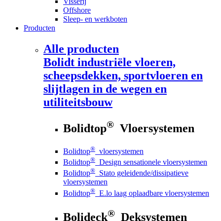
Visserij
Offshore
Sleep- en werkboten
Producten
Alle producten
Bolidt
industriële vloeren,
scheepsdekken, sportvloeren en
slijtlagen in de wegen en
utiliteitsbouw
®
Bolidtop
Vloersystemen
®
Bolidtop
vloersystemen
®
Bolidtop
Design sensationele vloersystemen
®
Bolidtop
Stato geleidende/dissipatieve
vloersystemen
®
Bolidtop
E.lo laag oplaadbare vloersystemen
®
Bolideck
Deksystemen