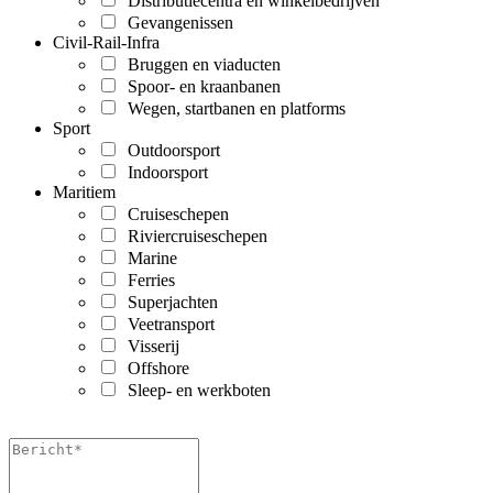
Distributiecentra en winkelbedrijven
Gevangenissen
Civil-Rail-Infra
Bruggen en viaducten
Spoor- en kraanbanen
Wegen, startbanen en platforms
Sport
Outdoorsport
Indoorsport
Maritiem
Cruiseschepen
Riviercruiseschepen
Marine
Ferries
Superjachten
Veetransport
Visserij
Offshore
Sleep- en werkboten