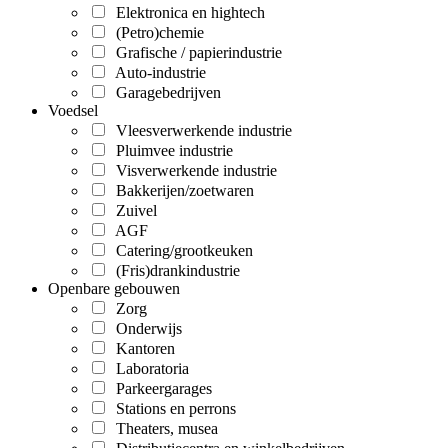
Elektronica en hightech
(Petro)chemie
Grafische / papierindustrie
Auto-industrie
Garagebedrijven
Voedsel
Vleesverwerkende industrie
Pluimvee industrie
Visverwerkende industrie
Bakkerijen/zoetwaren
Zuivel
AGF
Catering/grootkeuken
(Fris)drankindustrie
Openbare gebouwen
Zorg
Onderwijs
Kantoren
Laboratoria
Parkeergarages
Stations en perrons
Theaters, musea