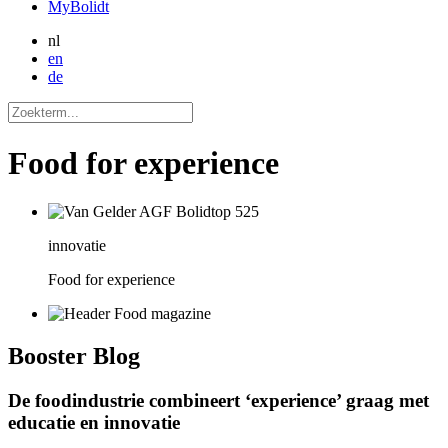
MyBolidt
nl
en
de
Food for experience
innovatie
Food for experience
Booster
Blog
De foodindustrie combineert ‘experience’ graag met
educatie en innovatie