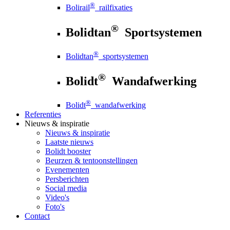
®
Bolirail
railfixaties
®
Bolidtan
Sportsystemen
®
Bolidtan
sportsystemen
®
Bolidt
Wandafwerking
®
Bolidt
wandafwerking
Referenties
Nieuws
& inspiratie
Nieuws
& inspiratie
Laatste nieuws
Bolidt booster
Beurzen & tentoonstellingen
Evenementen
Persberichten
Social media
Video's
Foto's
Contact