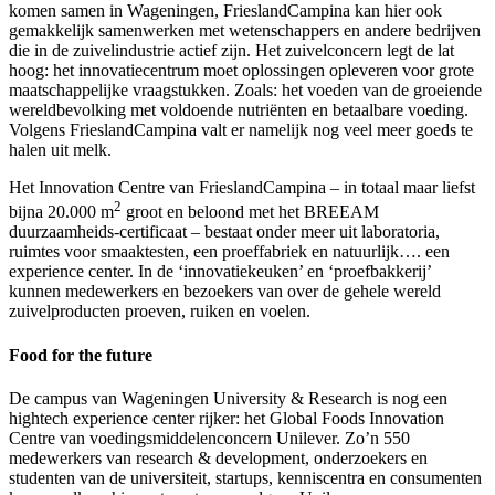
komen samen in Wageningen, FrieslandCampina kan hier ook
gemakkelijk samenwerken met wetenschappers en andere bedrijven
die in de zuivelindustrie actief zijn. Het zuivelconcern legt de lat
hoog: het innovatiecentrum moet oplossingen opleveren voor grote
maatschappelijke vraagstukken. Zoals: het voeden van de groeiende
wereldbevolking met voldoende nutriënten en betaalbare voeding.
Volgens FrieslandCampina valt er namelijk nog veel meer goeds te
halen uit melk.
Het Innovation Centre van FrieslandCampina – in totaal maar liefst
2
bijna 20.000 m
groot en beloond met het BREEAM
duurzaamheids-certificaat – bestaat onder meer uit laboratoria,
ruimtes voor smaaktesten, een proeffabriek en natuurlijk…. een
experience center. In de ‘innovatiekeuken’ en ‘proefbakkerij’
kunnen medewerkers en bezoekers van over de gehele wereld
zuivelproducten proeven, ruiken en voelen.
Food for the future
De campus van Wageningen University & Research is nog een
hightech experience center rijker: het Global Foods Innovation
Centre van voedingsmiddelenconcern Unilever. Zo’n 550
medewerkers van research & development, onderzoekers en
studenten van de universiteit, startups, kenniscentra en consumenten