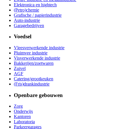
Elektronica en hightech
(Petro)chemie
Grafische / papierindustrie
Auto-industrie
Garagebedrijven
Voedsel
Vleesverwerkende industrie
Pluimvee industrie
Visverwerkende industrie
Bakkerijen/zoetwaren
Zuivel
AGF
Catering/grootkeuken
(Fris)drankindustrie
Openbare gebouwen
Zorg
Onderwijs
Kantoren
Laboratoria
Parkeergarages