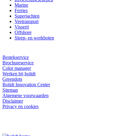
Marine
Ferries
Superjachten
Veetransport
Visserij
Offshore
Sleep- en werkboten
Bestekservice
Brochureservice
Color manager
Werken bij bolidt
Greendots
Bolidt Innovation Center
Sitemap
Algemene voorwaarden
Disclaimer
Privacy en cookies