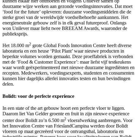
kunnen elkaar hier ontmoeten en volgens Unilever samen op
duurzame wijze werken aan gezonde voedingsinnovaties. Dat moet
‘food for the future’ opleveren: duurzame voedingsmiddelen die de
sterke groei van de wereldwijde voedselbehoefte aankunnen. Het
energieneutrale gebouw zelf is in elk geval futureproof. Onlangs
won Unilever maar liefst twee BREEAM Awards, waaronder de
publieksprijs.
2
Het 18.000 m
grote Global Foods Innovation Centre heeft diverse
laboratoria en een heuse ‘Pilot Plant’ waar nieuwe producten in
beperkte volumes worden gemaakt. Deze proeffabriek is verbonden
met de ‘Food & Customer Experience’: maar liefst vijf testkeukens
waar wordt geëxperimenteerd met nieuwe duurzame ingrediënten en
recepten. Medewerkers, voedingsexperts, studenten en consumenten
kunnen hier dagelijks allerlei innovaties testen en hun bevindingen
delen.
Bolidt: voor de perfecte experience
In een state of the art gebouw hoort een perfecte vloer te liggen.
Daarom liet Van Gelder groente en fruit in zijn nieuwe experience
2
center door Bolidt zo’n 6.500 m
vloerafwerking aanbrengen. Voor
het Innovation Centre van FrieslandCampina werden door Bolidt
vloeren op maat gecreëerd voor de ontvangsthal, laboratoria en
industriële ruimtes. Panerex koos voor kwaliteitsvloeren van Bolidt,