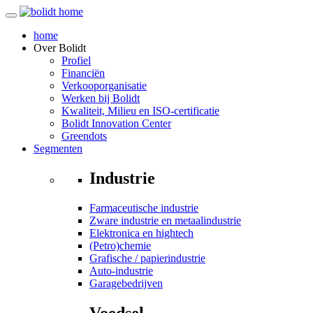
home
Over
Bolidt
Profiel
Financiën
Verkooporganisatie
Werken bij Bolidt
Kwaliteit, Milieu en ISO-certificatie
Bolidt Innovation Center
Greendots
Segmenten
Industrie
Farmaceutische industrie
Zware industrie en metaalindustrie
Elektronica en hightech
(Petro)chemie
Grafische / papierindustrie
Auto-industrie
Garagebedrijven
Voedsel