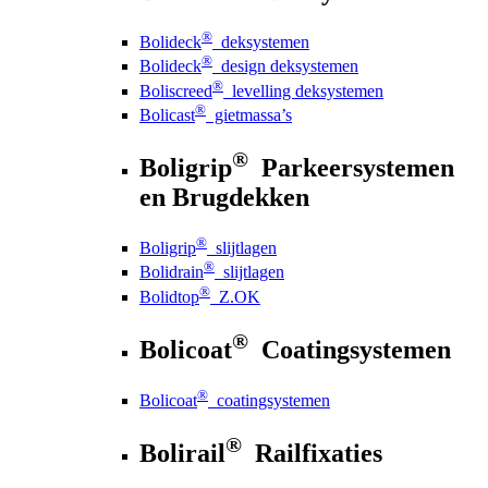
®
Bolideck
deksystemen
®
Bolideck
design deksystemen
®
Boliscreed
levelling deksystemen
®
Bolicast
gietmassa’s
®
Boligrip
Parkeersystemen
en Brugdekken
®
Boligrip
slijtlagen
®
Bolidrain
slijtlagen
®
Bolidtop
Z.OK
®
Bolicoat
Coatingsystemen
®
Bolicoat
coatingsystemen
®
Bolirail
Railfixaties