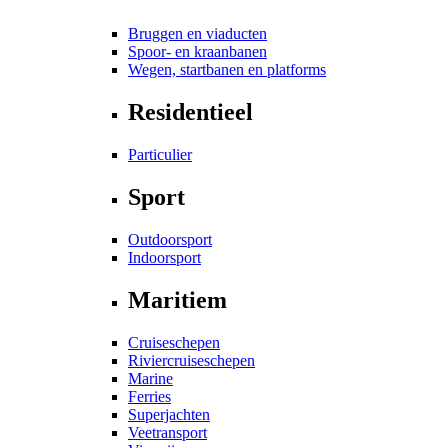
Bruggen en viaducten
Spoor- en kraanbanen
Wegen, startbanen en platforms
Residentieel
Particulier
Sport
Outdoorsport
Indoorsport
Maritiem
Cruiseschepen
Riviercruiseschepen
Marine
Ferries
Superjachten
Veetransport