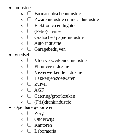
Industrie
Farmaceutische industrie
Zware industrie en metaalindustrie
Elektronica en hightech
(Petro)chemie
Grafische / papierindustrie
Auto-industrie
Garagebedrijven
Voedsel
Vleesverwerkende industrie
Pluimvee industrie
Visverwerkende industrie
Bakkerijen/zoetwaren
Zuivel
AGF
Catering/grootkeuken
(Fris)drankindustrie
Openbare gebouwen
Zorg
Onderwijs
Kantoren
Laboratoria