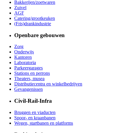
Bakkerijen/zoetwaren
Zuivel
AGF
Catering/grootkeuken
(Fris)drankindustrie
Openbare gebouwen
Zorg
Onderwijs
Kantoren
Laboratoria
Parkeergarages
Stations en perrons
Theaters, musea
Distributiecentra en winkelbedrijven
Gevangenissen
Civil-Rail-Infra
Bruggen en viaducten
Spoor- en kraanbanen
Wegen, startbanen en platforms