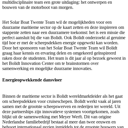
multidisciplinaire team een grote uitdaging: het ontwerpen en
bouwen van de motorboot van morgen.
Het Solar Boat Twente Team wil de mogelijkheden voor een
duurzame maritieme sector op de kaart zetten en deze inspireren om
stappente zetten naar een duurzamere toekomst: het is een missie die
perfect aansluit bij die van Bolidt. Ook Bolidt onderzoekt al geruime
tijd hoe er met de scheepsdekken energie opgewekt kan worden.
Door het sponsoren van het Solar Boat Twente Team wil Bolidt
graag haar kennis en ervaring delen en omgekeerd geïnspireerd
raken door de studenten. Het team is dit jaar al op bezoek geweest in
het Bolidt Innovation Center om te brainstormen over
samenwerking en mogelijke duurzame innovaties.
Energieopwekkende dansvloer
Binnen de maritieme sector is Bolidt wereldmarktleider als het gaat
om scheepsdekken voor cruiseschepen. Bolidt werkt vaak al jaren
samen met de grootste scheepswerven en rederijen ter wereld. Uit
deze partnerships zijn innovatieve systemen voortgekomen, zoals
blijkt uit de samenwerking met Meyer Werft. Dit van origine
Nederlandse familiebedrijf bestaat al meer dan twee eeuwen en
behoort internationaal gezien inmiddels tot de grootste bouwers van