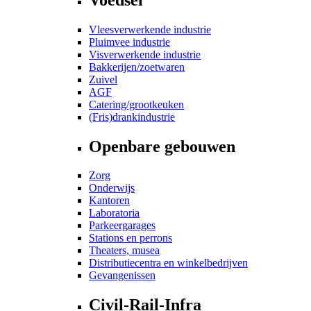
Vleesverwerkende industrie
Pluimvee industrie
Visverwerkende industrie
Bakkerijen/zoetwaren
Zuivel
AGF
Catering/grootkeuken
(Fris)drankindustrie
Openbare gebouwen
Zorg
Onderwijs
Kantoren
Laboratoria
Parkeergarages
Stations en perrons
Theaters, musea
Distributiecentra en winkelbedrijven
Gevangenissen
Civil-Rail-Infra