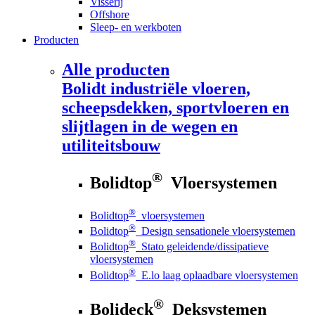
Visserij
Offshore
Sleep- en werkboten
Producten
Alle producten
Bolidt
industriële vloeren,
scheepsdekken, sportvloeren en
slijtlagen in de wegen en
utiliteitsbouw
®
Bolidtop
Vloersystemen
®
Bolidtop
vloersystemen
®
Bolidtop
Design sensationele vloersystemen
®
Bolidtop
Stato geleidende/dissipatieve
vloersystemen
®
Bolidtop
E.lo laag oplaadbare vloersystemen
®
Bolideck
Deksystemen