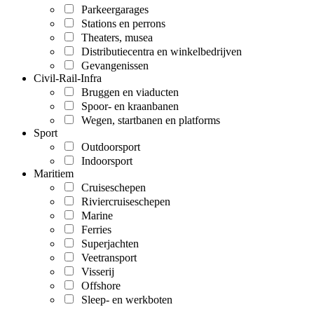
Parkeergarages
Stations en perrons
Theaters, musea
Distributiecentra en winkelbedrijven
Gevangenissen
Civil-Rail-Infra
Bruggen en viaducten
Spoor- en kraanbanen
Wegen, startbanen en platforms
Sport
Outdoorsport
Indoorsport
Maritiem
Cruiseschepen
Riviercruiseschepen
Marine
Ferries
Superjachten
Veetransport
Visserij
Offshore
Sleep- en werkboten