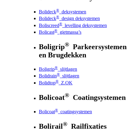
®
Bolideck
deksystemen
®
Bolideck
design deksystemen
®
Boliscreed
levelling deksystemen
®
Bolicast
gietmassa’s
®
Boligrip
Parkeersystemen
en Brugdekken
®
Boligrip
slijtlagen
®
Bolidrain
slijtlagen
®
Bolidtop
Z.OK
®
Bolicoat
Coatingsystemen
®
Bolicoat
coatingsystemen
®
Bolirail
Railfixaties