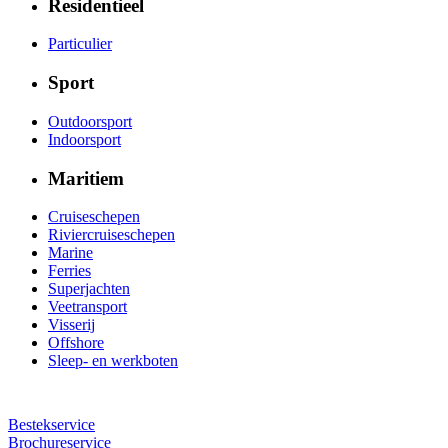
Residentieel
Particulier
Sport
Outdoorsport
Indoorsport
Maritiem
Cruiseschepen
Riviercruiseschepen
Marine
Ferries
Superjachten
Veetransport
Visserij
Offshore
Sleep- en werkboten
Bestekservice
Brochureservice