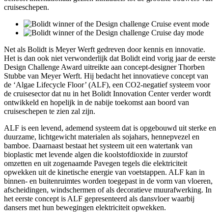
cruiseschepen.
Net als Bolidt is Meyer Werft gedreven door kennis en innovatie.
Het is dan ook niet verwonderlijk dat Bolidt eind vorig jaar de eerste
Design Challenge Award uitreikte aan concept-designer Thorben
Stubbe van Meyer Werft. Hij bedacht het innovatieve concept van
de ‘Algae Lifecycle Floor’ (ALF), een CO2-negatief systeem voor
de cruisesector dat nu in het Bolidt Innovation Center verder wordt
ontwikkeld en hopelijk in de nabije toekomst aan boord van
cruiseschepen te zien zal zijn.
ALF is een levend, ademend systeem dat is opgebouwd uit sterke en
duurzame, lichtgewicht materialen als sojahars, hennepvezel en
bamboe. Daarnaast bestaat het systeem uit een watertank van
bioplastic met levende algen die koolstofdioxide in zuurstof
omzetten en uit zogenaamde Pavegen tegels die elektriciteit
opwekken uit de kinetische energie van voetstappen. ALF kan in
binnen- en buitenruimtes worden toegepast in de vorm van vloeren,
afscheidingen, windschermen of als decoratieve muurafwerking. In
het eerste concept is ALF gepresenteerd als dansvloer waarbij
dansers met hun bewegingen elektriciteit opwekken.