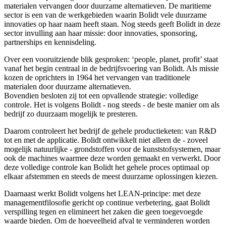
materialen vervangen door duurzame alternatieven. De maritieme
sector is een van de werkgebieden waarin Bolidt vele duurzame
innovaties op haar naam heeft staan. Nog steeds geeft Bolidt in deze
sector invulling aan haar missie: door innovaties, sponsoring,
partnerships en kennisdeling.
Over een vooruitziende blik gesproken: ‘people, planet, profit’ staat
vanaf het begin centraal in de bedrijfsvoering van Bolidt. Als missie
kozen de oprichters in 1964 het vervangen van traditionele
materialen door duurzame alternatieven.
Bovendien besloten zij tot een opvallende strategie: volledige
controle. Het is volgens Bolidt - nog steeds - de beste manier om als
bedrijf zo duurzaam mogelijk te presteren.
Daarom controleert het bedrijf de gehele productieketen: van R&D
tot en met de applicatie. Bolidt ontwikkelt niet alleen de - zoveel
mogelijk natuurlijke - grondstoffen voor de kunststofsystemen, maar
ook de machines waarmee deze worden gemaakt en verwerkt. Door
deze volledige controle kan Bolidt het gehele proces optimaal op
elkaar afstemmen en steeds de meest duurzame oplossingen kiezen.
Daarnaast werkt Bolidt volgens het LEAN-principe: met deze
managementfilosofie gericht op continue verbetering, gaat Bolidt
verspilling tegen en elimineert het zaken die geen toegevoegde
waarde bieden. Om de hoeveelheid afval te verminderen worden