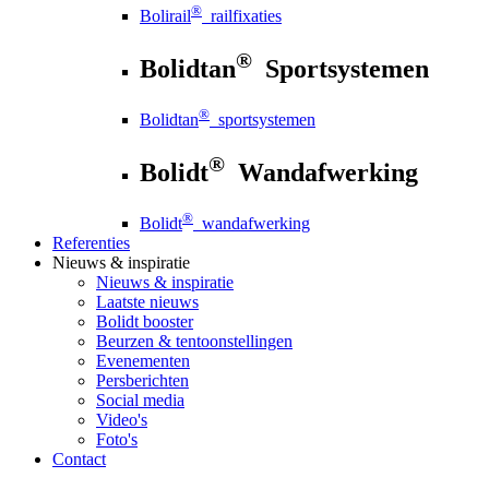
®
Bolirail
railfixaties
®
Bolidtan
Sportsystemen
®
Bolidtan
sportsystemen
®
Bolidt
Wandafwerking
®
Bolidt
wandafwerking
Referenties
Nieuws
& inspiratie
Nieuws
& inspiratie
Laatste nieuws
Bolidt booster
Beurzen & tentoonstellingen
Evenementen
Persberichten
Social media
Video's
Foto's
Contact