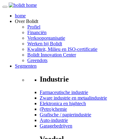
home
Over
Bolidt
Profiel
Financiën
Verkooporganisatie
Werken bij Bolidt
Kwaliteit, Milieu en ISO-certificatie
Bolidt Innovation Center
Greendots
Segmenten
Industrie
Farmaceutische industrie
Zware industrie en metaalindustrie
Elektronica en hightech
(Petro)chemie
Grafische / papierindustrie
Auto-industrie
Garagebedrijven
Voedsel