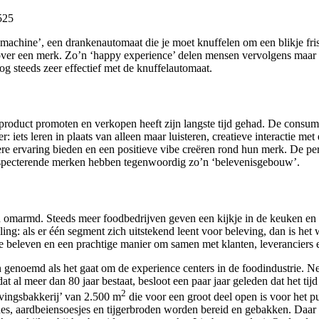
achine’, een drankenautomaat die je moet knuffelen om een blikje frisd
ver een merk. Zo’n ‘happy experience’ delen mensen vervolgens maar wa
og steeds zeer effectief met de knuffelautomaat.
 product promoten en verkopen heeft zijn langste tijd gehad. De cons
r: iets leren in plaats van alleen maar luisteren, creatieve interactie m
re ervaring bieden en een positieve vibe creëren rond hun merk. De per
 respecterende merken hebben tegenwoordig zo’n ‘belevenisgebouw’.
n omarmd. Steeds meer foodbedrijven geven een kijkje in de keuken en 
ing: als er één segment zich uitstekend leent voor beleving, dan is het
tie beleven en een prachtige manier om samen met klanten, leveranciers 
en genoemd als het gaat om de experience centers in de foodindustrie. 
dat al meer dan 80 jaar bestaat, besloot een paar jaar geleden dat het 
2
evingsbakkerij’ van 2.500 m
die voor een groot deel open is voor het p
ches, aardbeiensoesjes en tijgerbroden worden bereid en gebakken. Daar b