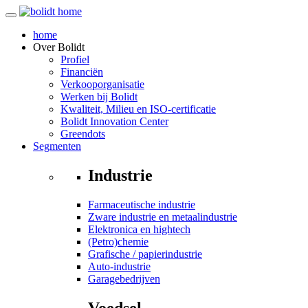
home
Over
Bolidt
Profiel
Financiën
Verkooporganisatie
Werken bij Bolidt
Kwaliteit, Milieu en ISO-certificatie
Bolidt Innovation Center
Greendots
Segmenten
Industrie
Farmaceutische industrie
Zware industrie en metaalindustrie
Elektronica en hightech
(Petro)chemie
Grafische / papierindustrie
Auto-industrie
Garagebedrijven
Voedsel