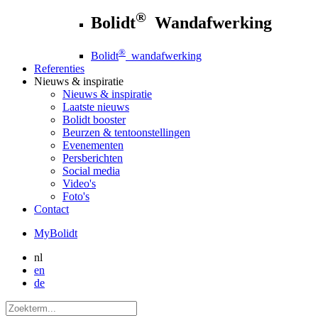
®
Bolidt
Wandafwerking
®
Bolidt
wandafwerking
Referenties
Nieuws
& inspiratie
Nieuws
& inspiratie
Laatste nieuws
Bolidt booster
Beurzen & tentoonstellingen
Evenementen
Persberichten
Social media
Video's
Foto's
Contact
MyBolidt
nl
en
de