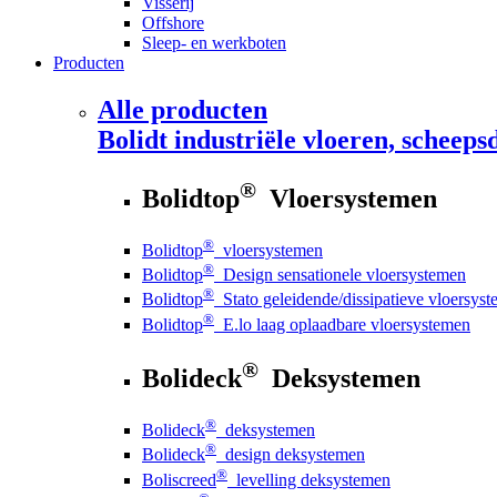
Visserij
Offshore
Sleep- en werkboten
Producten
Alle producten
Bolidt
industriële vloeren, scheepsd
®
Bolidtop
Vloersystemen
®
Bolidtop
vloersystemen
®
Bolidtop
Design sensationele vloersystemen
®
Bolidtop
Stato geleidende/dissipatieve vloersys
®
Bolidtop
E.lo laag oplaadbare vloersystemen
®
Bolideck
Deksystemen
®
Bolideck
deksystemen
®
Bolideck
design deksystemen
®
Boliscreed
levelling deksystemen