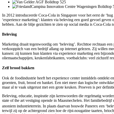
In 2012 introduceerde Coca-Cola in Singapore voor het eerst de ‘hug m
‘experience marketing’: klanten via beleving een goed gevoel geven o
hebben. Aan de blije gezichten te zien op social media is Coca-Cola n
Beleving
Marketing draait tegenwoordig om ‘beleving’. Rechttoe rechtaan een
verkooppitch van een bedrijf allang op internet gelezen. Zij willen mee
kansen: zij kunnen hun klanten via experience marketing een bijzonde
oliemaatschappijen, keukenfabrikanten, voetbalclubs: veel zichzelf
Zelf brood bakken
Ook de foodindustrie heeft het experience center inmiddels ontdekt e
groenten, fruit, brood en banket. Een niet meer dan logische ontwikkel
maar al te vaak uitgerust met een grote keuken. Proeven is per defini
Beleving, educatie, inspiratie zijn kernwoorden die regelmatig word
state of the art vestiging opende in Maasmechelen. Het familiebedrijf 
anoniem industrieterrein. In plaats daarvan bouwde Panerex een ‘bel
terwijl zij op de achtergrond zien hoe de rijst-nougatine taarten, brio