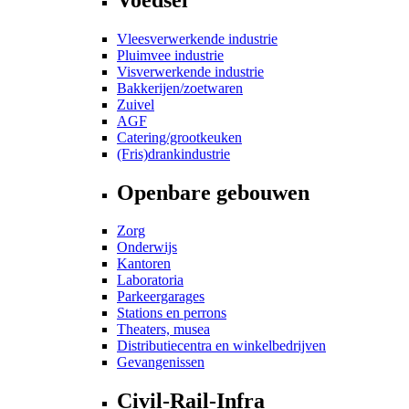
Vleesverwerkende industrie
Pluimvee industrie
Visverwerkende industrie
Bakkerijen/zoetwaren
Zuivel
AGF
Catering/grootkeuken
(Fris)drankindustrie
Openbare gebouwen
Zorg
Onderwijs
Kantoren
Laboratoria
Parkeergarages
Stations en perrons
Theaters, musea
Distributiecentra en winkelbedrijven
Gevangenissen
Civil-Rail-Infra