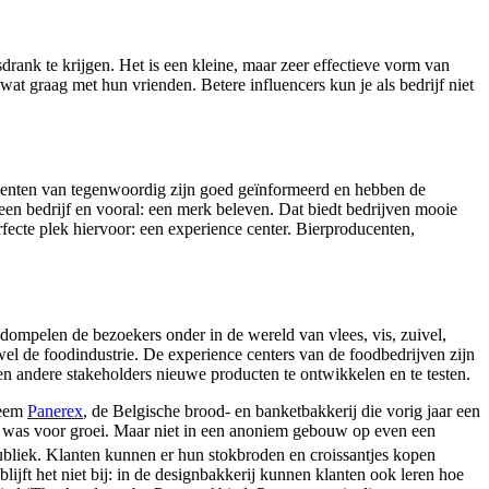
rank te krijgen. Het is een kleine, maar zeer effectieve vorm van
t graag met hun vrienden. Betere influencers kun je als bedrijf niet
umenten van tegenwoordig zijn goed geïnformeerd en hebben de
et een bedrijf en vooral: een merk beleven. Dat biedt bedrijven mooie
fecte plek hiervoor: een experience center. Bierproducenten,
dompelen de bezoekers onder in de wereld van vlees, vis, zuivel,
 wel de foodindustrie. De experience centers van de foodbedrijven zijn
en andere stakeholders nieuwe producten te ontwikkelen en te testen.
Neem
Panerex
, de Belgische brood- en banketbakkerij die vorig jaar een
tijd was voor groei. Maar niet in een anoniem gebouw op even een
ubliek. Klanten kunnen er hun stokbroden en croissantjes kopen
lijft het niet bij: in de designbakkerij kunnen klanten ook leren hoe