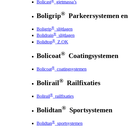
®
Bolicast
gietmassa’s
®
Boligrip
Parkeersystemen en
®
Boligrip
slijtlagen
®
Bolidrain
slijtlagen
®
Bolidtop
Z.OK
®
Bolicoat
Coatingsystemen
®
Bolicoat
coatingsystemen
®
Bolirail
Railfixaties
®
Bolirail
railfixaties
®
Bolidtan
Sportsystemen
®
Bolidtan
sportsystemen