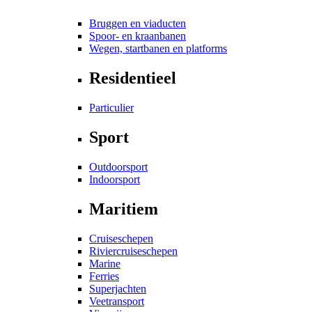
Bruggen en viaducten
Spoor- en kraanbanen
Wegen, startbanen en platforms
Residentieel
Particulier
Sport
Outdoorsport
Indoorsport
Maritiem
Cruiseschepen
Riviercruiseschepen
Marine
Ferries
Superjachten
Veetransport