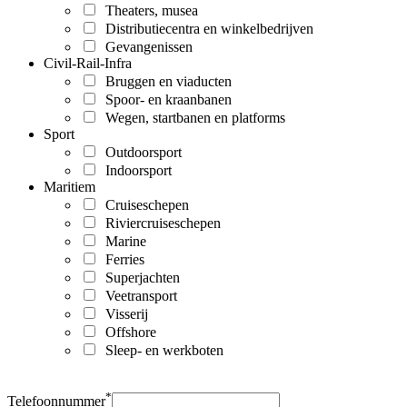
Theaters, musea
Distributiecentra en winkelbedrijven
Gevangenissen
Civil-Rail-Infra
Bruggen en viaducten
Spoor- en kraanbanen
Wegen, startbanen en platforms
Sport
Outdoorsport
Indoorsport
Maritiem
Cruiseschepen
Riviercruiseschepen
Marine
Ferries
Superjachten
Veetransport
Visserij
Offshore
Sleep- en werkboten
*
Telefoonnummer