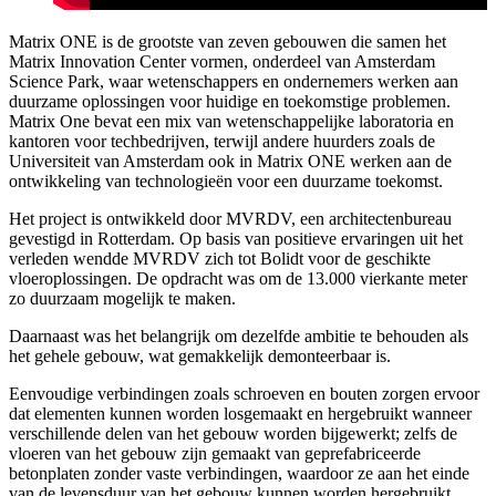
Matrix ONE is de grootste van zeven gebouwen die samen het
Matrix Innovation Center vormen, onderdeel van Amsterdam
Science Park, waar wetenschappers en ondernemers werken aan
duurzame oplossingen voor huidige en toekomstige problemen.
Matrix One bevat een mix van wetenschappelijke laboratoria en
kantoren voor techbedrijven, terwijl andere huurders zoals de
Universiteit van Amsterdam ook in Matrix ONE werken aan de
ontwikkeling van technologieën voor een duurzame toekomst.
Het project is ontwikkeld door MVRDV, een architectenbureau
gevestigd in Rotterdam. Op basis van positieve ervaringen uit het
verleden wendde MVRDV zich tot Bolidt voor de geschikte
vloeroplossingen. De opdracht was om de 13.000 vierkante meter
zo duurzaam mogelijk te maken.
Daarnaast was het belangrijk om dezelfde ambitie te behouden als
het gehele gebouw, wat gemakkelijk demonteerbaar is.
Eenvoudige verbindingen zoals schroeven en bouten zorgen ervoor
dat elementen kunnen worden losgemaakt en hergebruikt wanneer
verschillende delen van het gebouw worden bijgewerkt; zelfs de
vloeren van het gebouw zijn gemaakt van geprefabriceerde
betonplaten zonder vaste verbindingen, waardoor ze aan het einde
van de levensduur van het gebouw kunnen worden hergebruikt.