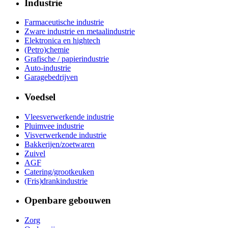
Industrie
Farmaceutische industrie
Zware industrie en metaalindustrie
Elektronica en hightech
(Petro)chemie
Grafische / papierindustrie
Auto-industrie
Garagebedrijven
Voedsel
Vleesverwerkende industrie
Pluimvee industrie
Visverwerkende industrie
Bakkerijen/zoetwaren
Zuivel
AGF
Catering/grootkeuken
(Fris)drankindustrie
Openbare gebouwen
Zorg