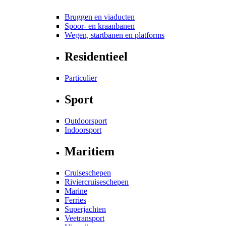
Bruggen en viaducten
Spoor- en kraanbanen
Wegen, startbanen en platforms
Residentieel
Particulier
Sport
Outdoorsport
Indoorsport
Maritiem
Cruiseschepen
Riviercruiseschepen
Marine
Ferries
Superjachten
Veetransport