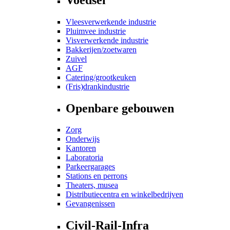
Vleesverwerkende industrie
Pluimvee industrie
Visverwerkende industrie
Bakkerijen/zoetwaren
Zuivel
AGF
Catering/grootkeuken
(Fris)drankindustrie
Openbare gebouwen
Zorg
Onderwijs
Kantoren
Laboratoria
Parkeergarages
Stations en perrons
Theaters, musea
Distributiecentra en winkelbedrijven
Gevangenissen
Civil-Rail-Infra