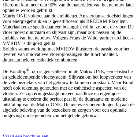
Hierdoor kan meer dan 90% van de materialen van het gebouw later
opnieuw worden gebruikt.
Matrix ONE voldoet aan de ambitieuze Amsterdamse doelstellingen
voor energiegebruik en is gecertificeerd als BREEAM-Excellent.
Materiaalkeuze speelt daar een belangrijk rol in, zo ook de vloer. De
vloer moest duurzaam en slijtvast zijn, maar ook passen bij de
ambities van het gebouw. Volgens Frans de Witte, partner architect -
MVRDV is dit goed gelukt.
Bolidt's samenwerking met MVRDV illustreert de passie voor het
leveren van innovatieve vloeroplossingen die functionaliteit,
duurzaamheid en esthetiek combineren.
®
De Bolidtop
525 is geïnstalleerd in de Matrix ONE, een elastische
en geluiddempende vloersysteem. Slijtvast om het loopverkeer van
de vele bezoekers van het gebouw te kunnen doorstaan. Maar Bolidt
heeft ook rekening gehouden met de esthetische aspecten van de
vloeren. Ze zijn erin geslaagd om een naadloze en eigentijdse
uitstraling te creëren die perfect past bij de duurzame en moderne
uitstraling van de Matrix ONE. De nieuwe vloeren dragen bij aan de
algehele beleving van de bezoekers en zorgen voor een optimale
omgeving om te genieten van het gehele gebouw.
Vraag een brochure aan