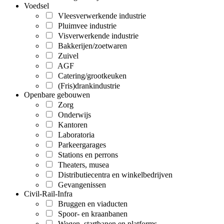
Voedsel
Vleesverwerkende industrie
Pluimvee industrie
Visverwerkende industrie
Bakkerijen/zoetwaren
Zuivel
AGF
Catering/grootkeuken
(Fris)drankindustrie
Openbare gebouwen
Zorg
Onderwijs
Kantoren
Laboratoria
Parkeergarages
Stations en perrons
Theaters, musea
Distributiecentra en winkelbedrijven
Gevangenissen
Civil-Rail-Infra
Bruggen en viaducten
Spoor- en kraanbanen
Wegen, startbanen en platforms