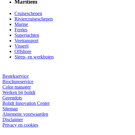
Maritiem
Cruiseschepen
Riviercruiseschepen
Marine
Ferries
Superjachten
Veetransport
Visserij
Offshore
Sleep- en werkboten
Bestekservice
Brochureservice
Color manager
Werken bij bolidt
Greendots
Bolidt Innovation Center
Sitemap
Algemene voorwaarden
Disclaimer
Privacy en cookies