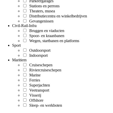
Parkeergarages
Stations en perrons
Theaters, musea
Distributiecentra en winkelbedrijven
Gevangenissen
Civil-Rail-Infra
Bruggen en viaducten
Spoor- en kraanbanen
Wegen, startbanen en platforms
Sport
Outdoorsport
Indoorsport
Maritiem
Cruiseschepen
Riviercruiseschepen
Marine
Ferries
Superjachten
Veetransport
Visserij
Offshore
Sleep- en werkboten