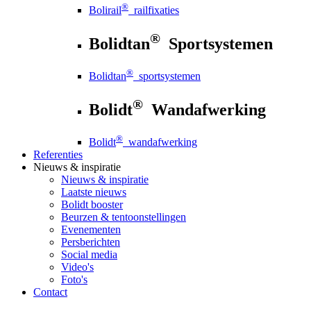
®
Bolirail
railfixaties
®
Bolidtan
Sportsystemen
®
Bolidtan
sportsystemen
®
Bolidt
Wandafwerking
®
Bolidt
wandafwerking
Referenties
Nieuws
& inspiratie
Nieuws
& inspiratie
Laatste nieuws
Bolidt booster
Beurzen & tentoonstellingen
Evenementen
Persberichten
Social media
Video's
Foto's
Contact