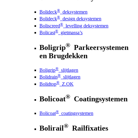
®
Bolideck
deksystemen
®
Bolideck
design deksystemen
®
Boliscreed
levelling deksystemen
®
Bolicast
gietmassa’s
®
Boligrip
Parkeersystemen
en Brugdekken
®
Boligrip
slijtlagen
®
Bolidrain
slijtlagen
®
Bolidtop
Z.OK
®
Bolicoat
Coatingsystemen
®
Bolicoat
coatingsystemen
®
Bolirail
Railfixaties