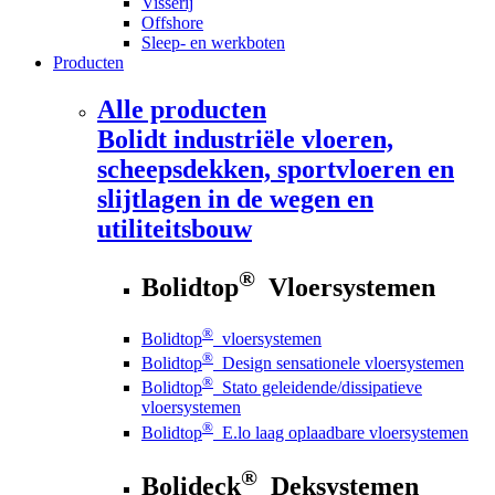
Visserij
Offshore
Sleep- en werkboten
Producten
Alle producten
Bolidt
industriële vloeren,
scheepsdekken, sportvloeren en
slijtlagen in de wegen en
utiliteitsbouw
®
Bolidtop
Vloersystemen
®
Bolidtop
vloersystemen
®
Bolidtop
Design sensationele vloersystemen
®
Bolidtop
Stato geleidende/dissipatieve
vloersystemen
®
Bolidtop
E.lo laag oplaadbare vloersystemen
®
Bolideck
Deksystemen