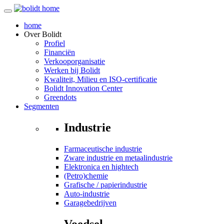
home
Over
Bolidt
Profiel
Financiën
Verkooporganisatie
Werken bij Bolidt
Kwaliteit, Milieu en ISO-certificatie
Bolidt Innovation Center
Greendots
Segmenten
Industrie
Farmaceutische industrie
Zware industrie en metaalindustrie
Elektronica en hightech
(Petro)chemie
Grafische / papierindustrie
Auto-industrie
Garagebedrijven
Voedsel