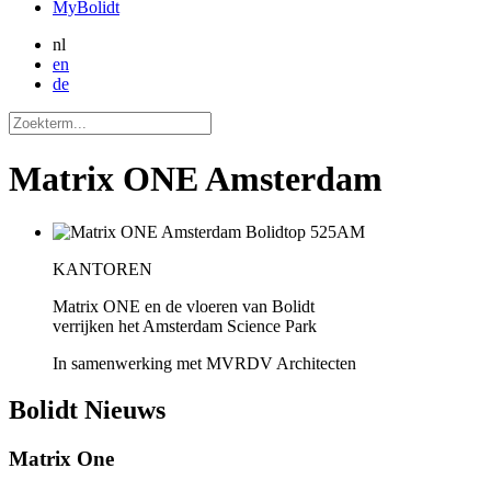
MyBolidt
nl
en
de
Matrix ONE Amsterdam
KANTOREN
Matrix ONE en de vloeren van Bolidt
verrijken het Amsterdam Science Park
In samenwerking met MVRDV Architecten
Bolidt
Nieuws
Matrix One