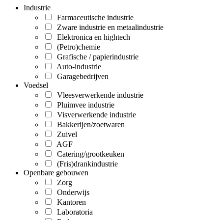
Industrie
Farmaceutische industrie
Zware industrie en metaalindustrie
Elektronica en hightech
(Petro)chemie
Grafische / papierindustrie
Auto-industrie
Garagebedrijven
Voedsel
Vleesverwerkende industrie
Pluimvee industrie
Visverwerkende industrie
Bakkerijen/zoetwaren
Zuivel
AGF
Catering/grootkeuken
(Fris)drankindustrie
Openbare gebouwen
Zorg
Onderwijs
Kantoren
Laboratoria