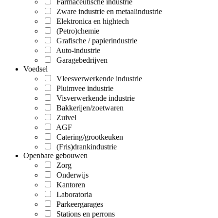
Farmaceutische industrie
Zware industrie en metaalindustrie
Elektronica en hightech
(Petro)chemie
Grafische / papierindustrie
Auto-industrie
Garagebedrijven
Voedsel
Vleesverwerkende industrie
Pluimvee industrie
Visverwerkende industrie
Bakkerijen/zoetwaren
Zuivel
AGF
Catering/grootkeuken
(Fris)drankindustrie
Openbare gebouwen
Zorg
Onderwijs
Kantoren
Laboratoria
Parkeergarages
Stations en perrons