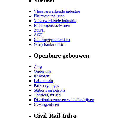
Vleesverwerkende industrie
Pluimvee industrie
Visverwerkende industrie
Bakkerijen/zoetwaren
Zuivel
AGF
Catering/grootkeuken
(Fris)drankindustrie
Openbare gebouwen
Zorg
Onderwijs
Kantoren
Laboratoria
Parkeergarages
Stations en perrons
Theaters, musea
Distributiecentra en winkelbedrijven
Gevangenissen
Civil-Rail-Infra