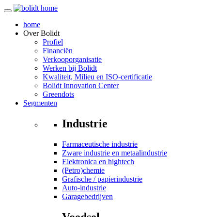
home
Over
Bolidt
Profiel
Financiën
Verkooporganisatie
Werken bij Bolidt
Kwaliteit, Milieu en ISO-certificatie
Bolidt Innovation Center
Greendots
Segmenten
Industrie
Farmaceutische industrie
Zware industrie en metaalindustrie
Elektronica en hightech
(Petro)chemie
Grafische / papierindustrie
Auto-industrie
Garagebedrijven
Voedsel