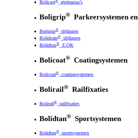
®
Bolicast
gietmassa’s
®
Boligrip
Parkeersystemen en
®
Boligrip
slijtlagen
®
Bolidrain
slijtlagen
®
Bolidtop
Z.OK
®
Bolicoat
Coatingsystemen
®
Bolicoat
coatingsystemen
®
Bolirail
Railfixaties
®
Bolirail
railfixaties
®
Bolidtan
Sportsystemen
®
Bolidtan
sportsystemen