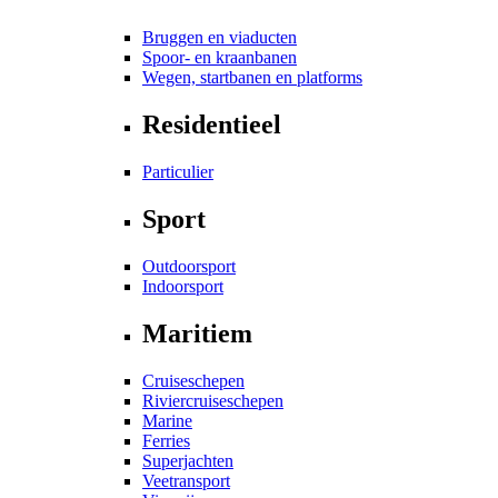
Bruggen en viaducten
Spoor- en kraanbanen
Wegen, startbanen en platforms
Residentieel
Particulier
Sport
Outdoorsport
Indoorsport
Maritiem
Cruiseschepen
Riviercruiseschepen
Marine
Ferries
Superjachten
Veetransport