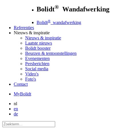
®
Bolidt
Wandafwerking
®
Bolidt
wandafwerking
Referenties
Nieuws
& inspiratie
Nieuws
& inspiratie
Laatste nieuws
Bolidt booster
Beurzen & tentoonstellingen
Evenementen
Persberichten
Social media
Video's
Foto's
Contact
MyBolidt
nl
en
de