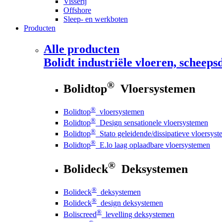
Visserij
Offshore
Sleep- en werkboten
Producten
Alle producten
Bolidt
industriële vloeren, scheepsd
®
Bolidtop
Vloersystemen
®
Bolidtop
vloersystemen
®
Bolidtop
Design sensationele vloersystemen
®
Bolidtop
Stato geleidende/dissipatieve vloersys
®
Bolidtop
E.lo laag oplaadbare vloersystemen
®
Bolideck
Deksystemen
®
Bolideck
deksystemen
®
Bolideck
design deksystemen
®
Boliscreed
levelling deksystemen