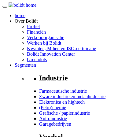
home
Over
Bolidt
Profiel
Financiën
Verkooporganisatie
Werken bij Bolidt
Kwaliteit, Milieu en ISO-certificatie
Bolidt Innovation Center
Greendots
Segmenten
Industrie
Farmaceutische industrie
Zware industrie en metaalindustrie
Elektronica en hightech
(Petro)chemie
Grafische / papierindustrie
Auto-industrie
Garagebedrijven
Voedsel