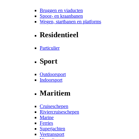
Bruggen en viaducten
Spoor- en kraanbanen
Wegen, startbanen en platforms
Residentieel
Particulier
Sport
Outdoorsport
Indoorsport
Maritiem
Cruiseschepen
Riviercruiseschepen
Marine
Ferries
Superjachten
Veetransport