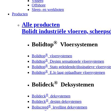
Visserij
Offshore
Sleep- en werkboten
Producten
Alle producten
Bolidt
industriële vloeren, scheepsd
®
Bolidtop
Vloersystemen
®
Bolidtop
vloersystemen
®
Bolidtop
Design sensationele vloersystemen
®
Bolidtop
Stato geleidende/dissipatieve vloersys
®
Bolidtop
E.lo laag oplaadbare vloersystemen
®
Bolideck
Deksystemen
®
Bolideck
deksystemen
®
Bolideck
design deksystemen
®
Boliscreed
levelling deksystemen