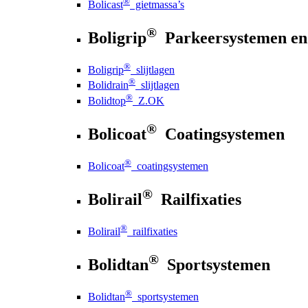
®
Bolicast
gietmassa’s
®
Boligrip
Parkeersystemen en
®
Boligrip
slijtlagen
®
Bolidrain
slijtlagen
®
Bolidtop
Z.OK
®
Bolicoat
Coatingsystemen
®
Bolicoat
coatingsystemen
®
Bolirail
Railfixaties
®
Bolirail
railfixaties
®
Bolidtan
Sportsystemen
®
Bolidtan
sportsystemen