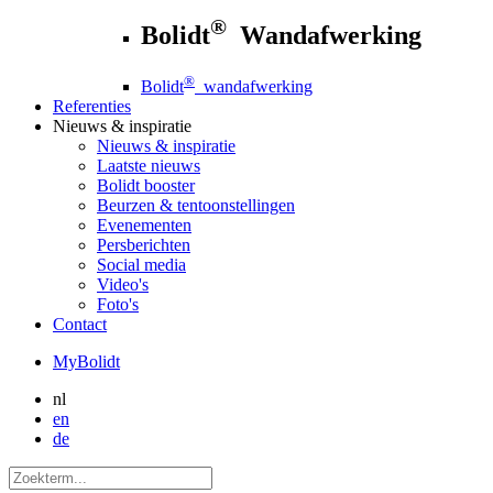
®
Bolidt
Wandafwerking
®
Bolidt
wandafwerking
Referenties
Nieuws
& inspiratie
Nieuws
& inspiratie
Laatste nieuws
Bolidt booster
Beurzen & tentoonstellingen
Evenementen
Persberichten
Social media
Video's
Foto's
Contact
MyBolidt
nl
en
de