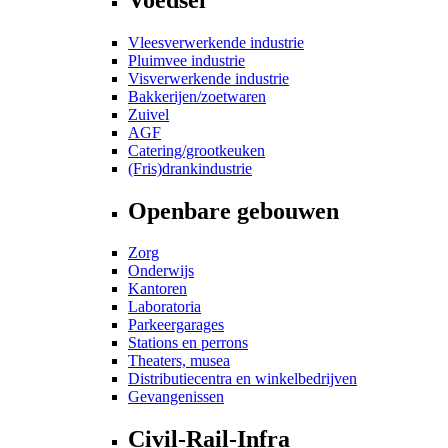
Vleesverwerkende industrie
Pluimvee industrie
Visverwerkende industrie
Bakkerijen/zoetwaren
Zuivel
AGF
Catering/grootkeuken
(Fris)drankindustrie
Openbare gebouwen
Zorg
Onderwijs
Kantoren
Laboratoria
Parkeergarages
Stations en perrons
Theaters, musea
Distributiecentra en winkelbedrijven
Gevangenissen
Civil-Rail-Infra