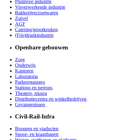
Pluimvee industrie
Visverwerkende industrie
Bakkerijen/zoetwaren
Zuivel
AGF
Catering/grootkeuken
(Fris)drankindustrie
Openbare gebouwen
Zorg
Onderwijs
Kantoren
Laboratoria
Parkeergarages
Stations en perrons
Theaters, musea
Distributiecentra en winkelbedrijven
Gevangenissen
Civil-Rail-Infra
Bruggen en viaducten
Spoor- en kraanbanen
Wegen, startbanen en platforms