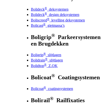
®
Bolideck
deksystemen
®
Bolideck
design deksystemen
®
Boliscreed
levelling deksystemen
®
Bolicast
gietmassa’s
®
Boligrip
Parkeersystemen
en Brugdekken
®
Boligrip
slijtlagen
®
Bolidrain
slijtlagen
®
Bolidtop
Z.OK
®
Bolicoat
Coatingsystemen
®
Bolicoat
coatingsystemen
®
Bolirail
Railfixaties