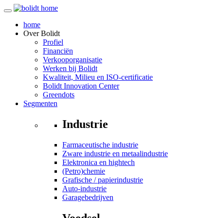
home
Over
Bolidt
Profiel
Financiën
Verkooporganisatie
Werken bij Bolidt
Kwaliteit, Milieu en ISO-certificatie
Bolidt Innovation Center
Greendots
Segmenten
Industrie
Farmaceutische industrie
Zware industrie en metaalindustrie
Elektronica en hightech
(Petro)chemie
Grafische / papierindustrie
Auto-industrie
Garagebedrijven
Voedsel