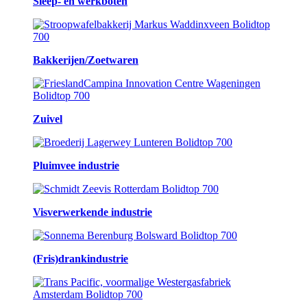
Sleep- en werkboten
Bakkerijen/Zoetwaren
Zuivel
Pluimvee industrie
Visverwerkende industrie
(Fris)drankindustrie