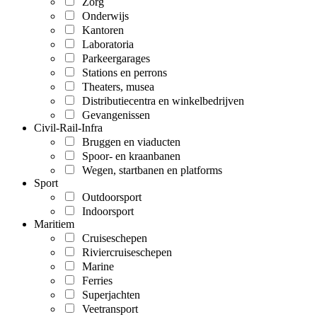
Zorg
Onderwijs
Kantoren
Laboratoria
Parkeergarages
Stations en perrons
Theaters, musea
Distributiecentra en winkelbedrijven
Gevangenissen
Civil-Rail-Infra
Bruggen en viaducten
Spoor- en kraanbanen
Wegen, startbanen en platforms
Sport
Outdoorsport
Indoorsport
Maritiem
Cruiseschepen
Riviercruiseschepen
Marine
Ferries
Superjachten
Veetransport