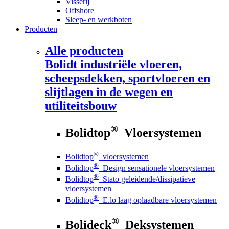
Visserij
Offshore
Sleep- en werkboten
Producten
Alle producten
Bolidt
industriële vloeren,
scheepsdekken, sportvloeren en
slijtlagen in de wegen en
utiliteitsbouw
®
Bolidtop
Vloersystemen
®
Bolidtop
vloersystemen
®
Bolidtop
Design sensationele vloersystemen
®
Bolidtop
Stato geleidende/dissipatieve
vloersystemen
®
Bolidtop
E.lo laag oplaadbare vloersystemen
®
Bolideck
Deksystemen