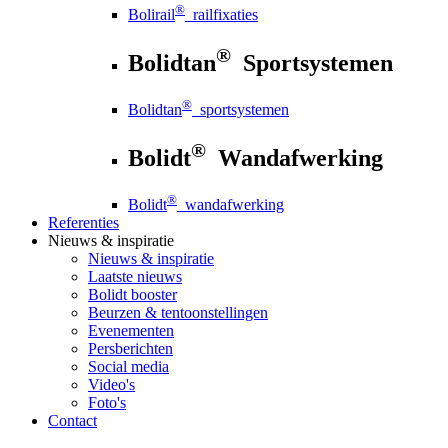
®
Bolirail
railfixaties
®
Bolidtan
Sportsystemen
®
Bolidtan
sportsystemen
®
Bolidt
Wandafwerking
®
Bolidt
wandafwerking
Referenties
Nieuws
& inspiratie
Nieuws
& inspiratie
Laatste nieuws
Bolidt booster
Beurzen & tentoonstellingen
Evenementen
Persberichten
Social media
Video's
Foto's
Contact