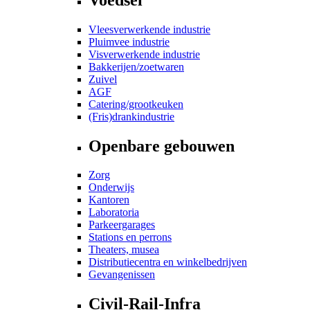
Vleesverwerkende industrie
Pluimvee industrie
Visverwerkende industrie
Bakkerijen/zoetwaren
Zuivel
AGF
Catering/grootkeuken
(Fris)drankindustrie
Openbare gebouwen
Zorg
Onderwijs
Kantoren
Laboratoria
Parkeergarages
Stations en perrons
Theaters, musea
Distributiecentra en winkelbedrijven
Gevangenissen
Civil-Rail-Infra