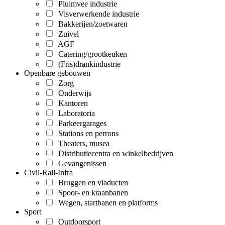
Pluimvee industrie
Visverwerkende industrie
Bakkerijen/zoetwaren
Zuivel
AGF
Catering/grootkeuken
(Fris)drankindustrie
Openbare gebouwen
Zorg
Onderwijs
Kantoren
Laboratoria
Parkeergarages
Stations en perrons
Theaters, musea
Distributiecentra en winkelbedrijven
Gevangenissen
Civil-Rail-Infra
Bruggen en viaducten
Spoor- en kraanbanen
Wegen, startbanen en platforms
Sport
Outdoorsport