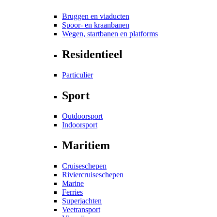
Bruggen en viaducten
Spoor- en kraanbanen
Wegen, startbanen en platforms
Residentieel
Particulier
Sport
Outdoorsport
Indoorsport
Maritiem
Cruiseschepen
Riviercruiseschepen
Marine
Ferries
Superjachten
Veetransport