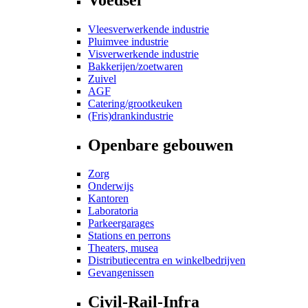
Vleesverwerkende industrie
Pluimvee industrie
Visverwerkende industrie
Bakkerijen/zoetwaren
Zuivel
AGF
Catering/grootkeuken
(Fris)drankindustrie
Openbare gebouwen
Zorg
Onderwijs
Kantoren
Laboratoria
Parkeergarages
Stations en perrons
Theaters, musea
Distributiecentra en winkelbedrijven
Gevangenissen
Civil-Rail-Infra