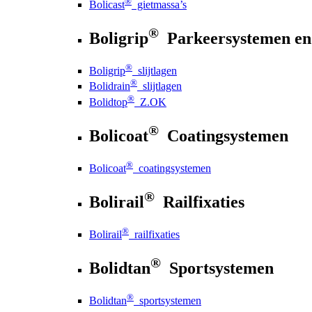
®
Bolicast
gietmassa’s
®
Boligrip
Parkeersystemen en
®
Boligrip
slijtlagen
®
Bolidrain
slijtlagen
®
Bolidtop
Z.OK
®
Bolicoat
Coatingsystemen
®
Bolicoat
coatingsystemen
®
Bolirail
Railfixaties
®
Bolirail
railfixaties
®
Bolidtan
Sportsystemen
®
Bolidtan
sportsystemen