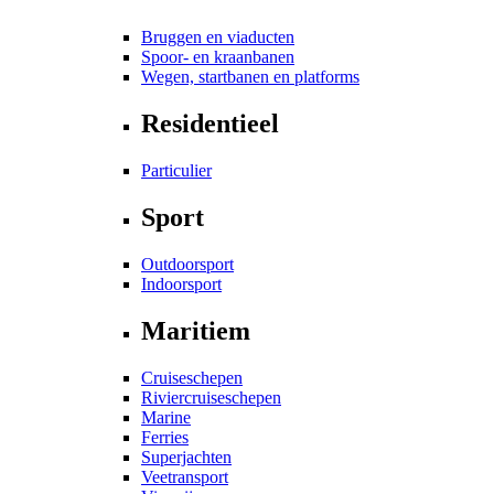
Bruggen en viaducten
Spoor- en kraanbanen
Wegen, startbanen en platforms
Residentieel
Particulier
Sport
Outdoorsport
Indoorsport
Maritiem
Cruiseschepen
Riviercruiseschepen
Marine
Ferries
Superjachten
Veetransport