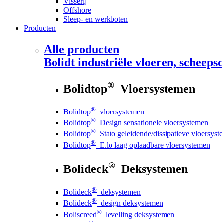
Visserij
Offshore
Sleep- en werkboten
Producten
Alle producten
Bolidt
industriële vloeren, scheepsd
®
Bolidtop
Vloersystemen
®
Bolidtop
vloersystemen
®
Bolidtop
Design sensationele vloersystemen
®
Bolidtop
Stato geleidende/dissipatieve vloersys
®
Bolidtop
E.lo laag oplaadbare vloersystemen
®
Bolideck
Deksystemen
®
Bolideck
deksystemen
®
Bolideck
design deksystemen
®
Boliscreed
levelling deksystemen