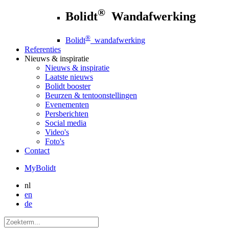
®
Bolidt
Wandafwerking
®
Bolidt
wandafwerking
Referenties
Nieuws
& inspiratie
Nieuws
& inspiratie
Laatste nieuws
Bolidt booster
Beurzen & tentoonstellingen
Evenementen
Persberichten
Social media
Video's
Foto's
Contact
MyBolidt
nl
en
de