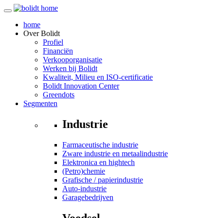
home
Over
Bolidt
Profiel
Financiën
Verkooporganisatie
Werken bij Bolidt
Kwaliteit, Milieu en ISO-certificatie
Bolidt Innovation Center
Greendots
Segmenten
Industrie
Farmaceutische industrie
Zware industrie en metaalindustrie
Elektronica en hightech
(Petro)chemie
Grafische / papierindustrie
Auto-industrie
Garagebedrijven
Voedsel