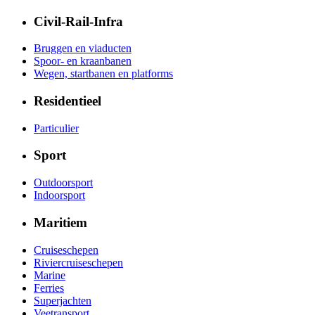
Civil-Rail-Infra
Bruggen en viaducten
Spoor- en kraanbanen
Wegen, startbanen en platforms
Residentieel
Particulier
Sport
Outdoorsport
Indoorsport
Maritiem
Cruiseschepen
Riviercruiseschepen
Marine
Ferries
Superjachten
Veetransport