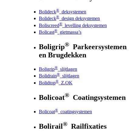
®
Bolideck
deksystemen
®
Bolideck
design deksystemen
®
Boliscreed
levelling deksystemen
®
Bolicast
gietmassa’s
®
Boligrip
Parkeersystemen
en Brugdekken
®
Boligrip
slijtlagen
®
Bolidrain
slijtlagen
®
Bolidtop
Z.OK
®
Bolicoat
Coatingsystemen
®
Bolicoat
coatingsystemen
®
Bolirail
Railfixaties