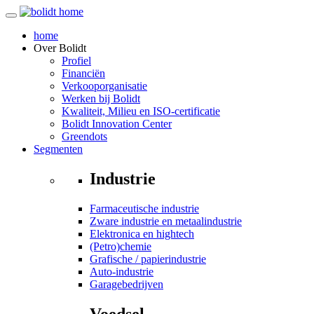
home
Over
Bolidt
Profiel
Financiën
Verkooporganisatie
Werken bij Bolidt
Kwaliteit, Milieu en ISO-certificatie
Bolidt Innovation Center
Greendots
Segmenten
Industrie
Farmaceutische industrie
Zware industrie en metaalindustrie
Elektronica en hightech
(Petro)chemie
Grafische / papierindustrie
Auto-industrie
Garagebedrijven
Voedsel