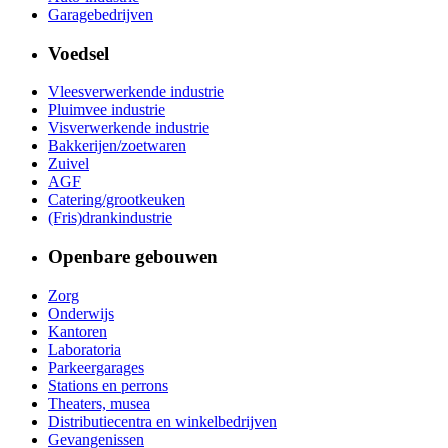
Garagebedrijven
Voedsel
Vleesverwerkende industrie
Pluimvee industrie
Visverwerkende industrie
Bakkerijen/zoetwaren
Zuivel
AGF
Catering/grootkeuken
(Fris)drankindustrie
Openbare gebouwen
Zorg
Onderwijs
Kantoren
Laboratoria
Parkeergarages
Stations en perrons
Theaters, musea
Distributiecentra en winkelbedrijven
Gevangenissen