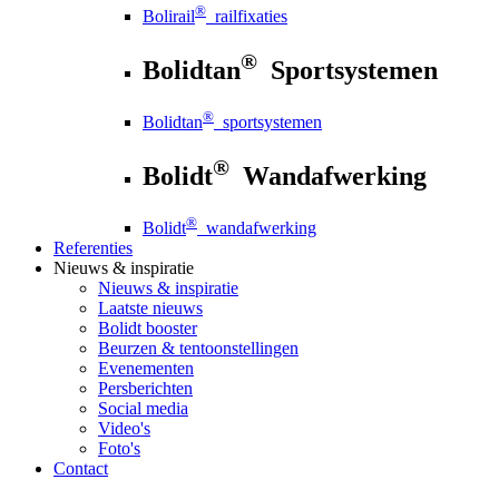
®
Bolirail
railfixaties
®
Bolidtan
Sportsystemen
®
Bolidtan
sportsystemen
®
Bolidt
Wandafwerking
®
Bolidt
wandafwerking
Referenties
Nieuws
& inspiratie
Nieuws
& inspiratie
Laatste nieuws
Bolidt booster
Beurzen & tentoonstellingen
Evenementen
Persberichten
Social media
Video's
Foto's
Contact