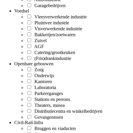
Garagebedrijven
Voedsel
Vleesverwerkende industrie
Pluimvee industrie
Visverwerkende industrie
Bakkerijen/zoetwaren
Zuivel
AGF
Catering/grootkeuken
(Fris)drankindustrie
Openbare gebouwen
Zorg
Onderwijs
Kantoren
Laboratoria
Parkeergarages
Stations en perrons
Theaters, musea
Distributiecentra en winkelbedrijven
Gevangenissen
Civil-Rail-Infra
Bruggen en viaducten