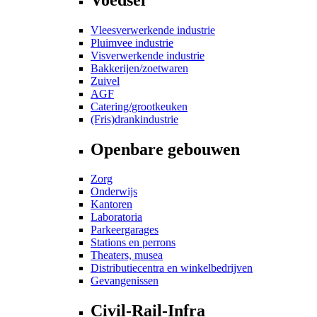
Vleesverwerkende industrie
Pluimvee industrie
Visverwerkende industrie
Bakkerijen/zoetwaren
Zuivel
AGF
Catering/grootkeuken
(Fris)drankindustrie
Openbare gebouwen
Zorg
Onderwijs
Kantoren
Laboratoria
Parkeergarages
Stations en perrons
Theaters, musea
Distributiecentra en winkelbedrijven
Gevangenissen
Civil-Rail-Infra