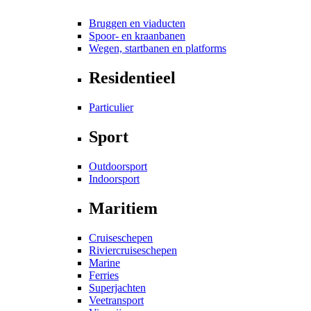
Bruggen en viaducten
Spoor- en kraanbanen
Wegen, startbanen en platforms
Residentieel
Particulier
Sport
Outdoorsport
Indoorsport
Maritiem
Cruiseschepen
Riviercruiseschepen
Marine
Ferries
Superjachten
Veetransport