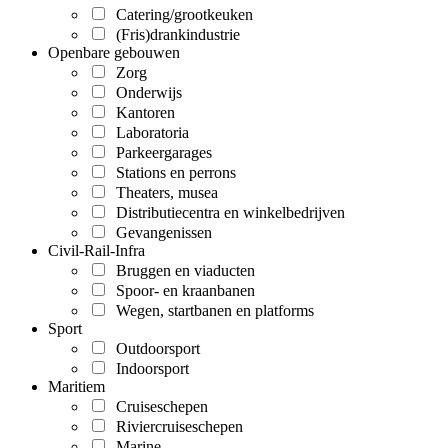
Catering/grootkeuken
(Fris)drankindustrie
Openbare gebouwen
Zorg
Onderwijs
Kantoren
Laboratoria
Parkeergarages
Stations en perrons
Theaters, musea
Distributiecentra en winkelbedrijven
Gevangenissen
Civil-Rail-Infra
Bruggen en viaducten
Spoor- en kraanbanen
Wegen, startbanen en platforms
Sport
Outdoorsport
Indoorsport
Maritiem
Cruiseschepen
Riviercruiseschepen
Marine