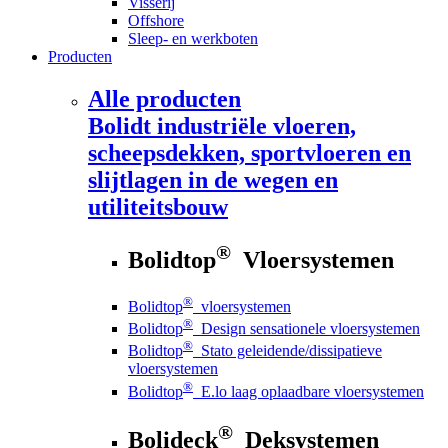
Visserij
Offshore
Sleep- en werkboten
Producten
Alle producten
Bolidt
industriële vloeren,
scheepsdekken, sportvloeren en
slijtlagen in de wegen en
utiliteitsbouw
®
Bolidtop
Vloersystemen
®
Bolidtop
vloersystemen
®
Bolidtop
Design sensationele vloersystemen
®
Bolidtop
Stato geleidende/dissipatieve
vloersystemen
®
Bolidtop
E.lo laag oplaadbare vloersystemen
®
Bolideck
Deksystemen