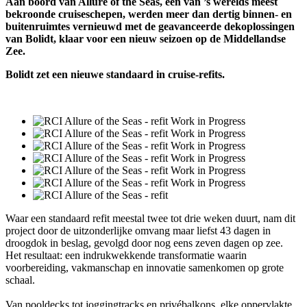
Aan boord van Allure of the Seas, een van ’s werelds meest
bekroonde cruiseschepen, werden meer dan dertig binnen- en
buitenruimtes vernieuwd met de geavanceerde dekoplossingen
van Bolidt, klaar voor een nieuw seizoen op de Middellandse
Zee.
Bolidt zet een nieuwe standaard in cruise-refits.
Waar een standaard refit meestal twee tot drie weken duurt, nam dit
project door de uitzonderlijke omvang maar liefst 43 dagen in
droogdok in beslag, gevolgd door nog eens zeven dagen op zee.
Het resultaat: een indrukwekkende transformatie waarin
voorbereiding, vakmanschap en innovatie samenkomen op grote
schaal.
Van pooldecks tot joggingtracks en privébalkons, elke oppervlakte