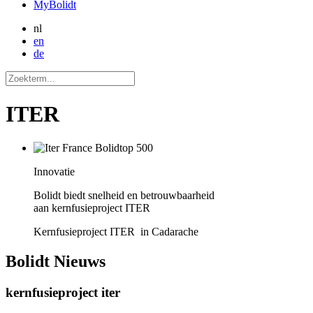
MyBolidt
nl
en
de
ITER
Innovatie
Bolidt biedt snelheid en betrouwbaarheid
aan kernfusieproject ITER
Kernfusieproject ITER in Cadarache
Bolidt
Nieuws
kernfusieproject iter