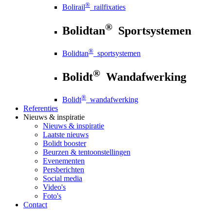
®
Bolirail
railfixaties
®
Bolidtan
Sportsystemen
®
Bolidtan
sportsystemen
®
Bolidt
Wandafwerking
®
Bolidt
wandafwerking
Referenties
Nieuws
& inspiratie
Nieuws
& inspiratie
Laatste nieuws
Bolidt booster
Beurzen & tentoonstellingen
Evenementen
Persberichten
Social media
Video's
Foto's
Contact