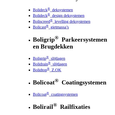
®
Bolideck
deksystemen
®
Bolideck
design deksystemen
®
Boliscreed
levelling deksystemen
®
Bolicast
gietmassa’s
®
Boligrip
Parkeersystemen
en Brugdekken
®
Boligrip
slijtlagen
®
Bolidrain
slijtlagen
®
Bolidtop
Z.OK
®
Bolicoat
Coatingsystemen
®
Bolicoat
coatingsystemen
®
Bolirail
Railfixaties