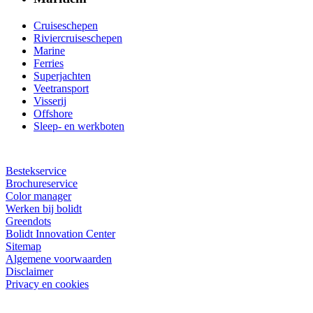
Cruiseschepen
Riviercruiseschepen
Marine
Ferries
Superjachten
Veetransport
Visserij
Offshore
Sleep- en werkboten
Bestekservice
Brochureservice
Color manager
Werken bij bolidt
Greendots
Bolidt Innovation Center
Sitemap
Algemene voorwaarden
Disclaimer
Privacy en cookies