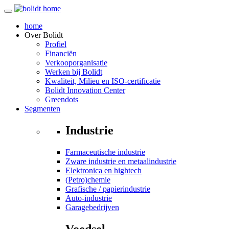
home
Over
Bolidt
Profiel
Financiën
Verkooporganisatie
Werken bij Bolidt
Kwaliteit, Milieu en ISO-certificatie
Bolidt Innovation Center
Greendots
Segmenten
Industrie
Farmaceutische industrie
Zware industrie en metaalindustrie
Elektronica en hightech
(Petro)chemie
Grafische / papierindustrie
Auto-industrie
Garagebedrijven
Voedsel