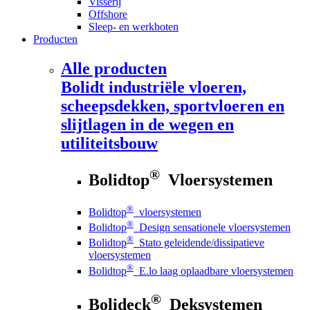
Visserij
Offshore
Sleep- en werkboten
Producten
Alle producten
Bolidt
industriële vloeren,
scheepsdekken, sportvloeren en
slijtlagen in de wegen en
utiliteitsbouw
®
Bolidtop
Vloersystemen
®
Bolidtop
vloersystemen
®
Bolidtop
Design sensationele vloersystemen
®
Bolidtop
Stato geleidende/dissipatieve
vloersystemen
®
Bolidtop
E.lo laag oplaadbare vloersystemen
®
Bolideck
Deksystemen