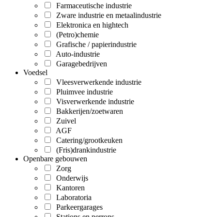
Farmaceutische industrie
Zware industrie en metaalindustrie
Elektronica en hightech
(Petro)chemie
Grafische / papierindustrie
Auto-industrie
Garagebedrijven
Voedsel
Vleesverwerkende industrie
Pluimvee industrie
Visverwerkende industrie
Bakkerijen/zoetwaren
Zuivel
AGF
Catering/grootkeuken
(Fris)drankindustrie
Openbare gebouwen
Zorg
Onderwijs
Kantoren
Laboratoria
Parkeergarages
Stations en perrons