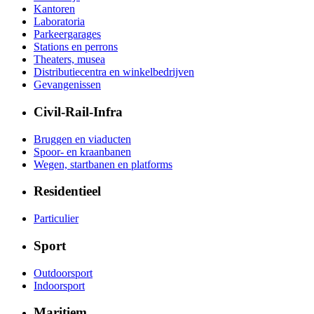
Kantoren
Laboratoria
Parkeergarages
Stations en perrons
Theaters, musea
Distributiecentra en winkelbedrijven
Gevangenissen
Civil-Rail-Infra
Bruggen en viaducten
Spoor- en kraanbanen
Wegen, startbanen en platforms
Residentieel
Particulier
Sport
Outdoorsport
Indoorsport
Maritiem