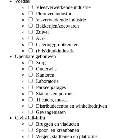
Voedsel
Vleesverwerkende industrie
Pluimvee industrie
Visverwerkende industrie
Bakkerijen/zoetwaren
Zuivel
AGF
Catering/grootkeuken
(Fris)drankindustrie
Openbare gebouwen
Zorg
Onderwijs
Kantoren
Laboratoria
Parkeergarages
Stations en perrons
Theaters, musea
Distributiecentra en winkelbedrijven
Gevangenissen
Civil-Rail-Infra
Bruggen en viaducten
Spoor- en kraanbanen
Wegen, startbanen en platforms