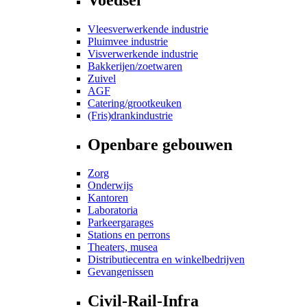
Vleesverwerkende industrie
Pluimvee industrie
Visverwerkende industrie
Bakkerijen/zoetwaren
Zuivel
AGF
Catering/grootkeuken
(Fris)drankindustrie
Openbare gebouwen
Zorg
Onderwijs
Kantoren
Laboratoria
Parkeergarages
Stations en perrons
Theaters, musea
Distributiecentra en winkelbedrijven
Gevangenissen
Civil-Rail-Infra