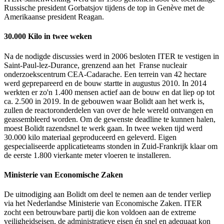
Russische president Gorbatsjov tijdens de top in Genève met de
Amerikaanse president Reagan.
30.000 Kilo in twee weken
Na de nodigde discussies werd in 2006 besloten ITER te vestigen in
Saint-Paul-lez-Durance, grenzend aan het Franse nucleair
onderzoekscentrum CEA-Cadarache. Een terrein van 42 hectare
werd geprepareerd en de bouw startte in augustus 2010. In 2014
werkten er zo'n 1.400 mensen actief aan de bouw en dat liep op tot
ca. 2.500 in 2019. In de gebouwen waar Bolidt aan het werk is,
zullen de reactoronderdelen van over de hele wereld ontvangen en
geassembleerd worden. Om de gewenste deadline te kunnen halen,
moest Bolidt razendsnel te werk gaan. In twee weken tijd werd
30.000 kilo materiaal geproduceerd en geleverd. Eigen
gespecialiseerde applicatieteams stonden in Zuid-Frankrijk klaar om
de eerste 1.800 vierkante meter vloeren te installeren.
Ministerie van Economische Zaken
De uitnodiging aan Bolidt om deel te nemen aan de tender verliep
via het Nederlandse Ministerie van Economische Zaken. ITER
zocht een betrouwbare partij die kon voldoen aan de extreme
veiligheidseisen, de administratieve eisen én snel en adequaat kon