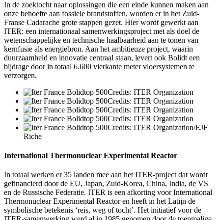
In de zoektocht naar oplossingen die een einde kunnen maken aan
onze behoefte aan fossiele brandstoffen, worden er in het Zuid-
Franse Cadarache grote stappen gezet. Hier wordt gewerkt aan
ITER: een internationaal samenwerkingsproject met als doel de
wetenschappelijke en technische haalbaarheid aan te tonen van
kernfusie als energiebron. Aan het ambitieuze project, waarin
duurzaamheid en innovatie centraal staan, levert ook Bolidt een
bijdrage door in totaal 6.600 vierkante meter vloersystemen te
verzorgen.
Credits: ITER Organization
Credits: ITER Organization
Credits: ITER Organization
Credits: ITER Organization
Credits: ITER Organization/EJF
Riche
International Thermonuclear Experimental Reactor
In totaal werken er 35 landen mee aan het ITER-project dat wordt
gefinancierd door de EU, Japan, Zuid-Korea, China, India, de VS
en de Russische Federatie. ITER is een afkorting voor International
Thermonuclear Experimental Reactor en heeft in het Latijn de
symbolische betekenis ‘reis, weg of tocht’. Het initiatief voor de
ITER-samenwerking werd al in 1985 genomen door de toenmalige