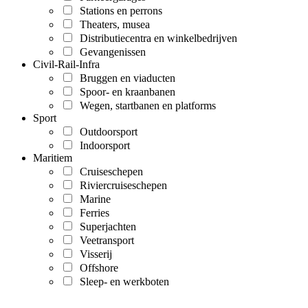
Stations en perrons
Theaters, musea
Distributiecentra en winkelbedrijven
Gevangenissen
Civil-Rail-Infra
Bruggen en viaducten
Spoor- en kraanbanen
Wegen, startbanen en platforms
Sport
Outdoorsport
Indoorsport
Maritiem
Cruiseschepen
Riviercruiseschepen
Marine
Ferries
Superjachten
Veetransport
Visserij
Offshore
Sleep- en werkboten