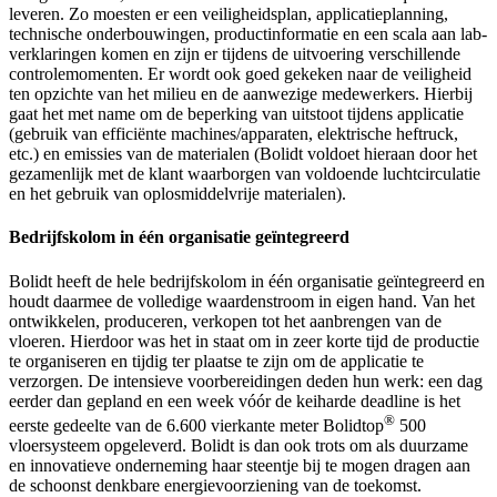
leveren. Zo moesten er een veiligheidsplan, applicatieplanning,
technische onderbouwingen, productinformatie en een scala aan lab-
verklaringen komen en zijn er tijdens de uitvoering verschillende
controlemomenten. Er wordt ook goed gekeken naar de veiligheid
ten opzichte van het milieu en de aanwezige medewerkers. Hierbij
gaat het met name om de beperking van uitstoot tijdens applicatie
(gebruik van efficiënte machines/apparaten, elektrische heftruck,
etc.) en emissies van de materialen (Bolidt voldoet hieraan door het
gezamenlijk met de klant waarborgen van voldoende luchtcirculatie
en het gebruik van oplosmiddelvrije materialen).
Bedrijfskolom in één organisatie geïntegreerd
Bolidt heeft de hele bedrijfskolom in één organisatie geïntegreerd en
houdt daarmee de volledige waardenstroom in eigen hand. Van het
ontwikkelen, produceren, verkopen tot het aanbrengen van de
vloeren. Hierdoor was het in staat om in zeer korte tijd de productie
te organiseren en tijdig ter plaatse te zijn om de applicatie te
verzorgen. De intensieve voorbereidingen deden hun werk: een dag
eerder dan gepland en een week vóór de keiharde deadline is het
®
eerste gedeelte van de 6.600 vierkante meter Bolidtop
500
vloersysteem opgeleverd. Bolidt is dan ook trots om als duurzame
en innovatieve onderneming haar steentje bij te mogen dragen aan
de schoonst denkbare energievoorziening van de toekomst.