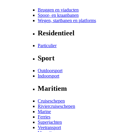
Bruggen en viaducten
Spoor- en kraanbanen
Wegen, startbanen en platforms
Residentieel
Particulier
Sport
Outdoorsport
Indoorsport
Maritiem
Cruiseschepen
Riviercruiseschepen
Marine
Ferries
Superjachten
Veetransport