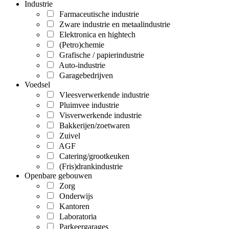
Industrie
Farmaceutische industrie
Zware industrie en metaalindustrie
Elektronica en hightech
(Petro)chemie
Grafische / papierindustrie
Auto-industrie
Garagebedrijven
Voedsel
Vleesverwerkende industrie
Pluimvee industrie
Visverwerkende industrie
Bakkerijen/zoetwaren
Zuivel
AGF
Catering/grootkeuken
(Fris)drankindustrie
Openbare gebouwen
Zorg
Onderwijs
Kantoren
Laboratoria
Parkeergarages