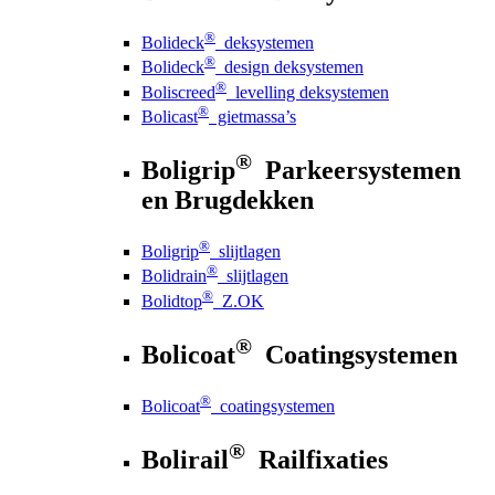
®
Bolideck
deksystemen
®
Bolideck
design deksystemen
®
Boliscreed
levelling deksystemen
®
Bolicast
gietmassa’s
®
Boligrip
Parkeersystemen
en Brugdekken
®
Boligrip
slijtlagen
®
Bolidrain
slijtlagen
®
Bolidtop
Z.OK
®
Bolicoat
Coatingsystemen
®
Bolicoat
coatingsystemen
®
Bolirail
Railfixaties