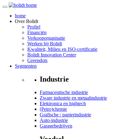
home
Over
Bolidt
Profiel
Financiën
Verkooporganisatie
Werken bij Bolidt
Kwaliteit, Milieu en ISO-certificatie
Bolidt Innovation Center
Greendots
Segmenten
Industrie
Farmaceutische industrie
Zware industrie en metaalindustrie
Elektronica en hightech
(Petro)chemie
Grafische / papierindustrie
Auto-industrie
Garagebedrijven
Voedsel