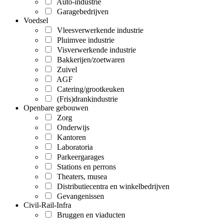
Auto-industrie
Garagebedrijven
Voedsel
Vleesverwerkende industrie
Pluimvee industrie
Visverwerkende industrie
Bakkerijen/zoetwaren
Zuivel
AGF
Catering/grootkeuken
(Fris)drankindustrie
Openbare gebouwen
Zorg
Onderwijs
Kantoren
Laboratoria
Parkeergarages
Stations en perrons
Theaters, musea
Distributiecentra en winkelbedrijven
Gevangenissen
Civil-Rail-Infra
Bruggen en viaducten