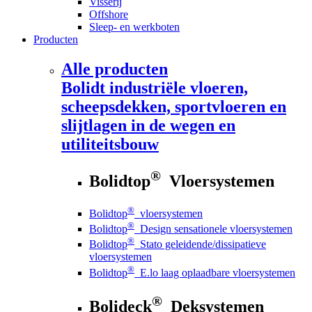
Visserij
Offshore
Sleep- en werkboten
Producten
Alle producten
Bolidt
industriële vloeren,
scheepsdekken, sportvloeren en
slijtlagen in de wegen en
utiliteitsbouw
®
Bolidtop
Vloersystemen
®
Bolidtop
vloersystemen
®
Bolidtop
Design sensationele vloersystemen
®
Bolidtop
Stato geleidende/dissipatieve
vloersystemen
®
Bolidtop
E.lo laag oplaadbare vloersystemen
®
Bolideck
Deksystemen