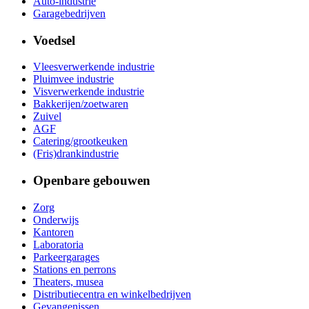
Auto-industrie
Garagebedrijven
Voedsel
Vleesverwerkende industrie
Pluimvee industrie
Visverwerkende industrie
Bakkerijen/zoetwaren
Zuivel
AGF
Catering/grootkeuken
(Fris)drankindustrie
Openbare gebouwen
Zorg
Onderwijs
Kantoren
Laboratoria
Parkeergarages
Stations en perrons
Theaters, musea
Distributiecentra en winkelbedrijven
Gevangenissen