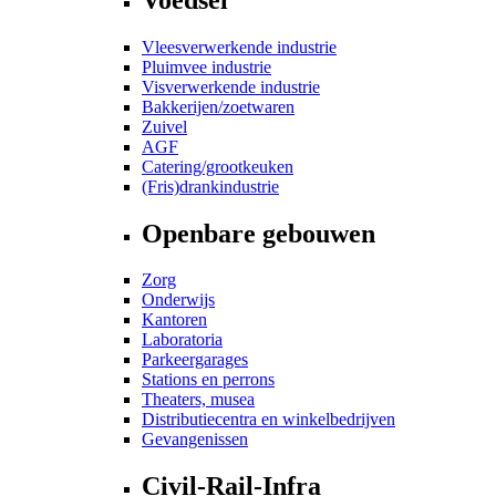
Vleesverwerkende industrie
Pluimvee industrie
Visverwerkende industrie
Bakkerijen/zoetwaren
Zuivel
AGF
Catering/grootkeuken
(Fris)drankindustrie
Openbare gebouwen
Zorg
Onderwijs
Kantoren
Laboratoria
Parkeergarages
Stations en perrons
Theaters, musea
Distributiecentra en winkelbedrijven
Gevangenissen
Civil-Rail-Infra