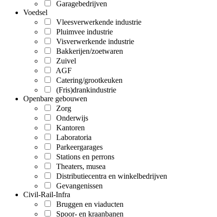
Garagebedrijven
Voedsel
Vleesverwerkende industrie
Pluimvee industrie
Visverwerkende industrie
Bakkerijen/zoetwaren
Zuivel
AGF
Catering/grootkeuken
(Fris)drankindustrie
Openbare gebouwen
Zorg
Onderwijs
Kantoren
Laboratoria
Parkeergarages
Stations en perrons
Theaters, musea
Distributiecentra en winkelbedrijven
Gevangenissen
Civil-Rail-Infra
Bruggen en viaducten
Spoor- en kraanbanen