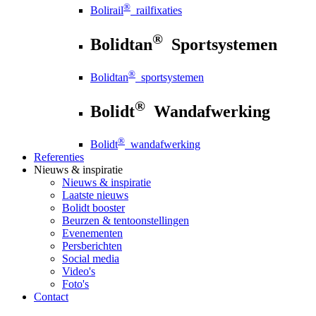
®
Bolirail
railfixaties
®
Bolidtan
Sportsystemen
®
Bolidtan
sportsystemen
®
Bolidt
Wandafwerking
®
Bolidt
wandafwerking
Referenties
Nieuws
& inspiratie
Nieuws
& inspiratie
Laatste nieuws
Bolidt booster
Beurzen & tentoonstellingen
Evenementen
Persberichten
Social media
Video's
Foto's
Contact