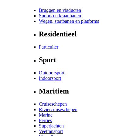
Bruggen en viaducten
Spoor- en kraanbanen
Wegen, startbanen en platforms
Residentieel
Particulier
Sport
Outdoorsport
Indoorsport
Maritiem
Cruiseschepen
Riviercruiseschepen
Marine
Ferries
Superjachten
Veetransport