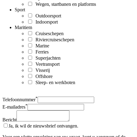
Wegen, startbanen en platforms
Sport
Outdoorsport
Indoorsport
Maritiem
Cruiseschepen
Riviercruiseschepen
Marine
Ferries
Superjachten
Veetransport
Visserij
Offshore
Sleep- en werkboten
*
Telefoonnummer
*
E-mailadres
Bericht
Ja, ik wil de nieuwsbrief ontvangen.
Voor een vlotte opvolging van uw vraag, kunt u aangeven of de