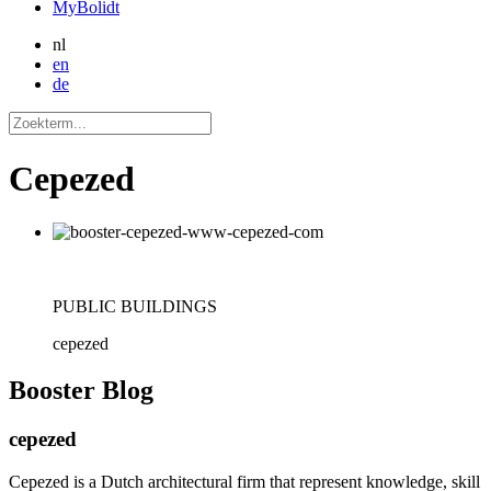
MyBolidt
nl
en
de
Cepezed
PUBLIC BUILDINGS
cepezed
Booster
Blog
cepezed
Cepezed is a Dutch architectural firm that represent knowledge, skill