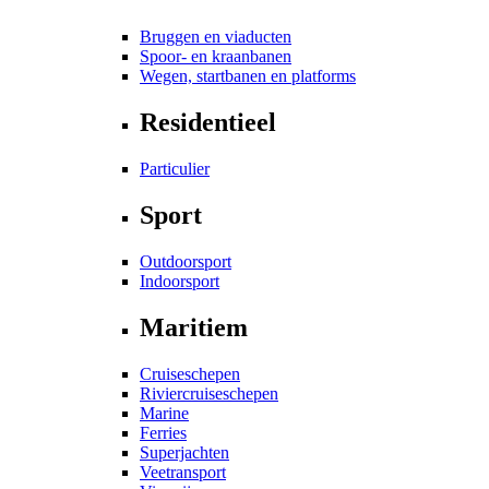
Bruggen en viaducten
Spoor- en kraanbanen
Wegen, startbanen en platforms
Residentieel
Particulier
Sport
Outdoorsport
Indoorsport
Maritiem
Cruiseschepen
Riviercruiseschepen
Marine
Ferries
Superjachten
Veetransport