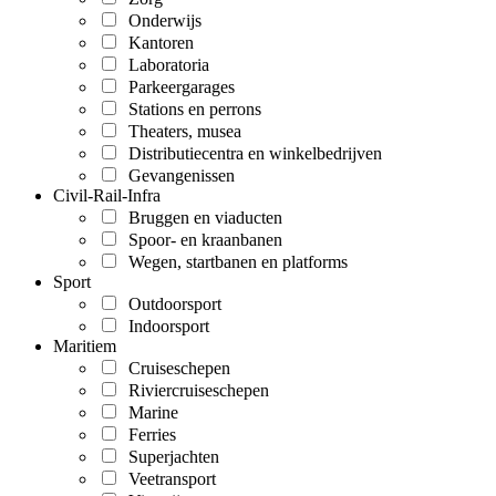
Onderwijs
Kantoren
Laboratoria
Parkeergarages
Stations en perrons
Theaters, musea
Distributiecentra en winkelbedrijven
Gevangenissen
Civil-Rail-Infra
Bruggen en viaducten
Spoor- en kraanbanen
Wegen, startbanen en platforms
Sport
Outdoorsport
Indoorsport
Maritiem
Cruiseschepen
Riviercruiseschepen
Marine
Ferries
Superjachten
Veetransport