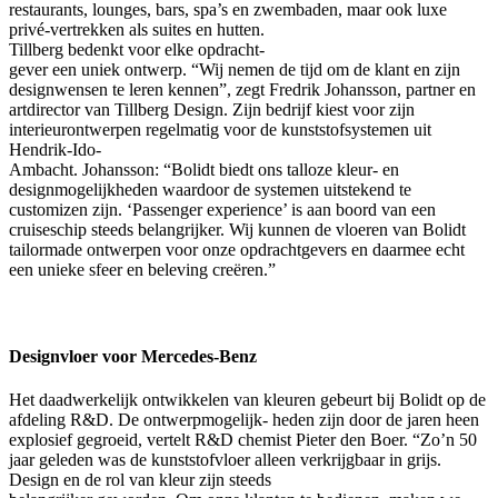
restaurants, lounges, bars, spa’s en zwembaden, maar ook luxe
privé-vertrekken als suites en hutten.
Tillberg bedenkt voor elke opdracht-
gever een uniek ontwerp. “Wij nemen de tijd om de klant en zijn
designwensen te leren kennen”, zegt Fredrik Johansson, partner en
artdirector van Tillberg Design. Zijn bedrijf kiest voor zijn
interieurontwerpen regelmatig voor de kunststofsystemen uit
Hendrik-Ido-
Ambacht. Johansson: “Bolidt biedt ons talloze kleur- en
designmogelijkheden waardoor de systemen uitstekend te
customizen zijn. ‘Passenger experience’ is aan boord van een
cruiseschip steeds belangrijker. Wij kunnen de vloeren van Bolidt
tailormade ontwerpen voor onze opdrachtgevers en daarmee echt
een unieke sfeer en beleving creëren.”
Designvloer voor Mercedes-Benz
Het daadwerkelijk ontwikkelen van kleuren gebeurt bij Bolidt op de
afdeling R&D. De ontwerpmogelijk- heden zijn door de jaren heen
explosief gegroeid, vertelt R&D chemist Pieter den Boer. “Zo’n 50
jaar geleden was de kunststofvloer alleen verkrijgbaar in grijs.
Design en de rol van kleur zijn steeds