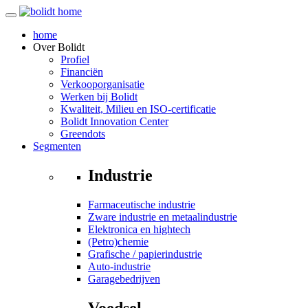
home
Over
Bolidt
Profiel
Financiën
Verkooporganisatie
Werken bij Bolidt
Kwaliteit, Milieu en ISO-certificatie
Bolidt Innovation Center
Greendots
Segmenten
Industrie
Farmaceutische industrie
Zware industrie en metaalindustrie
Elektronica en hightech
(Petro)chemie
Grafische / papierindustrie
Auto-industrie
Garagebedrijven
Voedsel