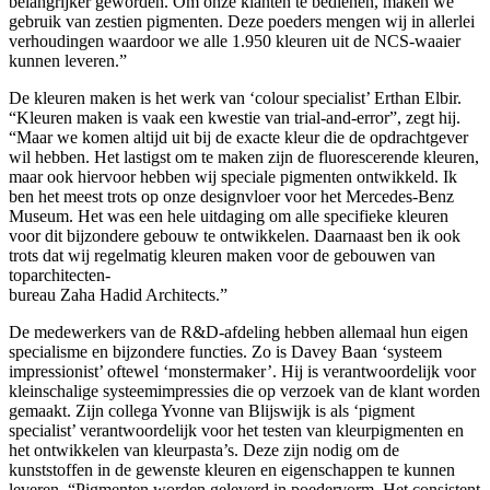
belangrijker geworden. Om onze klanten te bedienen, maken we
gebruik van zestien pigmenten. Deze poeders mengen wij in allerlei
verhoudingen waardoor we alle 1.950 kleuren uit de NCS-waaier
kunnen leveren.”
De kleuren maken is het werk van ‘colour specialist’ Erthan Elbir.
“Kleuren maken is vaak een kwestie van trial-and-error”, zegt hij.
“Maar we komen altijd uit bij de exacte kleur die de opdrachtgever
wil hebben. Het lastigst om te maken zijn de fluorescerende kleuren,
maar ook hiervoor hebben wij speciale pigmenten ontwikkeld. Ik
ben het meest trots op onze designvloer voor het Mercedes-Benz
Museum. Het was een hele uitdaging om alle specifieke kleuren
voor dit bijzondere gebouw te ontwikkelen. Daarnaast ben ik ook
trots dat wij regelmatig kleuren maken voor de gebouwen van
toparchitecten-
bureau Zaha Hadid Architects.”
De medewerkers van de R&D-afdeling hebben allemaal hun eigen
specialisme en bijzondere functies. Zo is Davey Baan ‘systeem
impressionist’ oftewel ‘monstermaker’. Hij is verantwoordelijk voor
kleinschalige systeemimpressies die op verzoek van de klant worden
gemaakt. Zijn collega Yvonne van Blijswijk is als ‘pigment
specialist’ verantwoordelijk voor het testen van kleurpigmenten en
het ontwikkelen van kleurpasta’s. Deze zijn nodig om de
kunststoffen in de gewenste kleuren en eigenschappen te kunnen
leveren. “Pigmenten worden geleverd in poedervorm. Het consistent