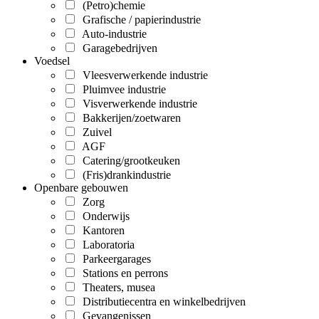
(Petro)chemie
Grafische / papierindustrie
Auto-industrie
Garagebedrijven
Voedsel
Vleesverwerkende industrie
Pluimvee industrie
Visverwerkende industrie
Bakkerijen/zoetwaren
Zuivel
AGF
Catering/grootkeuken
(Fris)drankindustrie
Openbare gebouwen
Zorg
Onderwijs
Kantoren
Laboratoria
Parkeergarages
Stations en perrons
Theaters, musea
Distributiecentra en winkelbedrijven
Gevangenissen