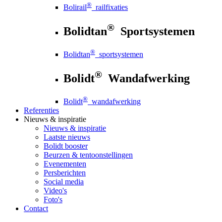
®
Bolirail
railfixaties
®
Bolidtan
Sportsystemen
®
Bolidtan
sportsystemen
®
Bolidt
Wandafwerking
®
Bolidt
wandafwerking
Referenties
Nieuws
& inspiratie
Nieuws
& inspiratie
Laatste nieuws
Bolidt booster
Beurzen & tentoonstellingen
Evenementen
Persberichten
Social media
Video's
Foto's
Contact