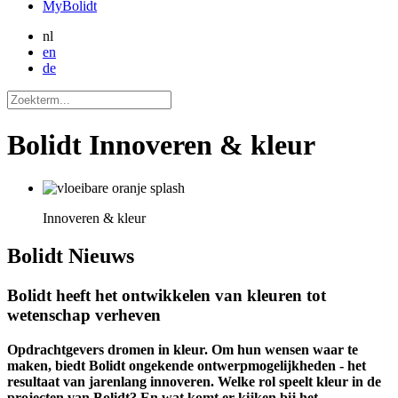
MyBolidt
nl
en
de
Bolidt Innoveren & kleur
Innoveren & kleur
Bolidt
Nieuws
Bolidt heeft het ontwikkelen van kleuren tot
wetenschap verheven
Opdrachtgevers dromen in kleur. Om hun wensen waar te
maken, biedt Bolidt ongekende ontwerpmogelijkheden - het
resultaat van jarenlang innoveren. Welke rol speelt kleur in de
projecten van Bolidt? En wat komt er kijken bij het