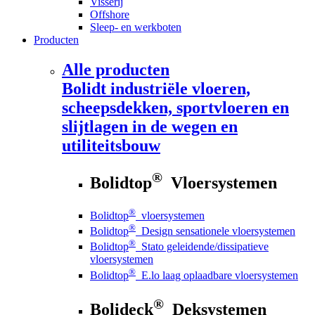
Visserij
Offshore
Sleep- en werkboten
Producten
Alle producten
Bolidt
industriële vloeren,
scheepsdekken, sportvloeren en
slijtlagen in de wegen en
utiliteitsbouw
®
Bolidtop
Vloersystemen
®
Bolidtop
vloersystemen
®
Bolidtop
Design sensationele vloersystemen
®
Bolidtop
Stato geleidende/dissipatieve
vloersystemen
®
Bolidtop
E.lo laag oplaadbare vloersystemen
®
Bolideck
Deksystemen