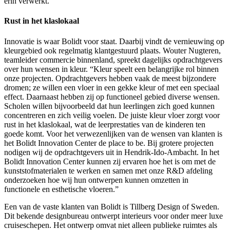
erin verwerkt.
Rust in het klaslokaal
Innovatie is waar Bolidt voor staat. Daarbij vindt de vernieuwing op
kleurgebied ook regelmatig klantgestuurd plaats. Wouter Nugteren,
teamleider commercie binnenland, spreekt dagelijks opdrachtgevers
over hun wensen in kleur. “Kleur speelt een belangrijke rol binnen
onze projecten. Opdrachtgevers hebben vaak de meest bijzondere
dromen; ze willen een vloer in een gekke kleur of met een speciaal
effect. Daarnaast hebben zij op functioneel gebied diverse wensen.
Scholen willen bijvoorbeeld dat hun leerlingen zich goed kunnen
concentreren en zich veilig voelen. De juiste kleur vloer zorgt voor
rust in het klaslokaal, wat de leerprestaties van de kinderen ten
goede komt. Voor het verwezenlijken van de wensen van klanten is
het Bolidt Innovation Center de place to be. Bij grotere projecten
nodigen wij de opdrachtgevers uit in Hendrik-Ido-Ambacht. In het
Bolidt Innovation Center kunnen zij ervaren hoe het is om met de
kunststofmaterialen te werken en samen met onze R&D afdeling
onderzoeken hoe wij hun ontwerpen kunnen omzetten in
functionele en esthetische vloeren.”
Een van de vaste klanten van Bolidt is Tillberg Design of Sweden.
Dit bekende designbureau ontwerpt interieurs voor onder meer luxe
cruiseschepen. Het ontwerp omvat niet alleen publieke ruimtes als