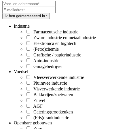
Ik ben geïnteresseerd in *
Industrie
Farmaceutische industrie
Zware industrie en metaalindustrie
Elektronica en hightech
(Petro)chemie
Grafische / papierindustrie
Auto-industrie
Garagebedrijven
Voedsel
Vleesverwerkende industrie
Pluimvee industrie
Visverwerkende industrie
Bakkerijen/zoetwaren
Zuivel
AGF
Catering/grootkeuken
(Fris)drankindustrie
Openbare gebouwen
Zorg