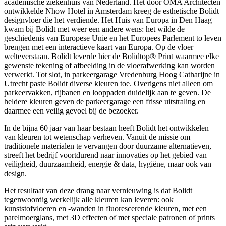
academische ziekenhuis van Nederland. Het door OMA Architecten
ontwikkelde Nhow Hotel in Amsterdam kreeg de esthetische Bolidt
designvloer die het verdiende. Het Huis van Europa in Den Haag
kwam bij Bolidt met weer een andere wens: het wilde de
geschiedenis van Europese Unie en het Europees Parlement to leven
brengen met een interactieve kaart van Europa. Op de vloer
welteverstaan. Bolidt leverde hier de Bolidtop® Print waarmee elke
gewenste tekening of afbeelding in de vloerafwerking kan worden
verwerkt. Tot slot, in parkeergarage Vredenburg Hoog Catharijne in
Utrecht paste Bolidt diverse kleuren toe. Overigens niet alleen om
parkeervakken, rijbanen en looppaden duidelijk aan te geven. De
heldere kleuren geven de parkeergarage een frisse uitstraling en
daarmee een veilig gevoel bij de bezoeker.
In de bijna 60 jaar van haar bestaan heeft Bolidt het ontwikkelen
van kleuren tot wetenschap verheven. Vanuit de missie om
traditionele materialen te vervangen door duurzame alternatieven,
streeft het bedrijf voortdurend naar innovaties op het gebied van
veiligheid, duurzaamheid, energie & data, hygiëne, maar ook van
design.
Het resultaat van deze drang naar vernieuwing is dat Bolidt
tegenwoordig werkelijk alle kleuren kan leveren: ook
kunststofvloeren en -wanden in fluorescerende kleuren, met een
parelmoerglans, met 3D effecten of met speciale patronen of prints