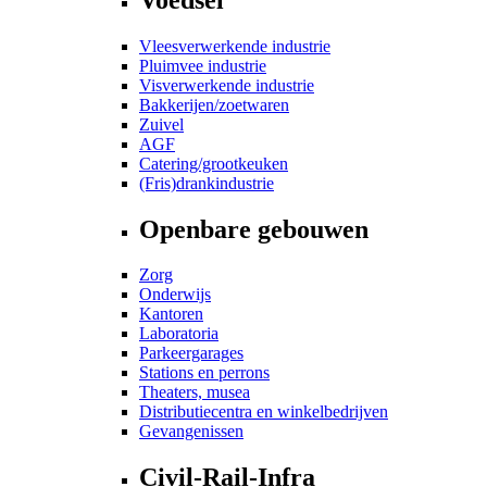
Vleesverwerkende industrie
Pluimvee industrie
Visverwerkende industrie
Bakkerijen/zoetwaren
Zuivel
AGF
Catering/grootkeuken
(Fris)drankindustrie
Openbare gebouwen
Zorg
Onderwijs
Kantoren
Laboratoria
Parkeergarages
Stations en perrons
Theaters, musea
Distributiecentra en winkelbedrijven
Gevangenissen
Civil-Rail-Infra