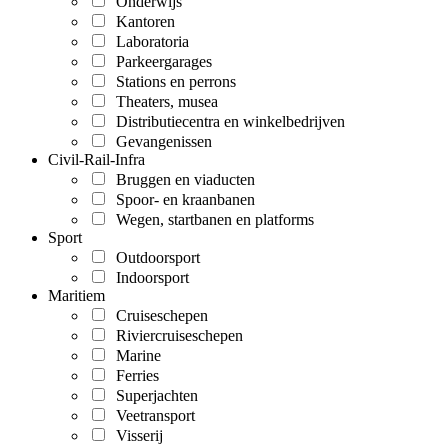
Onderwijs
Kantoren
Laboratoria
Parkeergarages
Stations en perrons
Theaters, musea
Distributiecentra en winkelbedrijven
Gevangenissen
Civil-Rail-Infra
Bruggen en viaducten
Spoor- en kraanbanen
Wegen, startbanen en platforms
Sport
Outdoorsport
Indoorsport
Maritiem
Cruiseschepen
Riviercruiseschepen
Marine
Ferries
Superjachten
Veetransport
Visserij