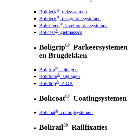
®
Bolideck
deksystemen
®
Bolideck
design deksystemen
®
Boliscreed
levelling deksystemen
®
Bolicast
gietmassa’s
®
Boligrip
Parkeersystemen
en Brugdekken
®
Boligrip
slijtlagen
®
Bolidrain
slijtlagen
®
Bolidtop
Z.OK
®
Bolicoat
Coatingsystemen
®
Bolicoat
coatingsystemen
®
Bolirail
Railfixaties