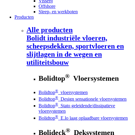
Visserij
Offshore
Sleep- en werkboten
Producten
Alle producten
Bolidt
industriële vloeren,
scheepsdekken, sportvloeren en
slijtlagen in de wegen en
utiliteitsbouw
®
Bolidtop
Vloersystemen
®
Bolidtop
vloersystemen
®
Bolidtop
Design sensationele vloersystemen
®
Bolidtop
Stato geleidende/dissipatieve
vloersystemen
®
Bolidtop
E.lo laag oplaadbare vloersystemen
®
Bolideck
Deksystemen