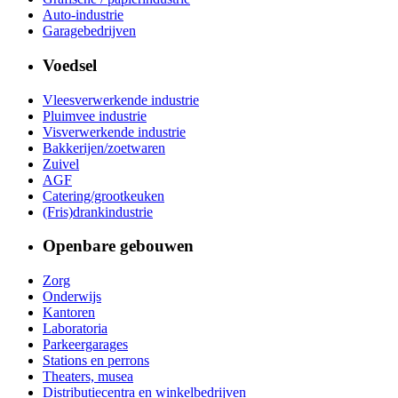
Auto-industrie
Garagebedrijven
Voedsel
Vleesverwerkende industrie
Pluimvee industrie
Visverwerkende industrie
Bakkerijen/zoetwaren
Zuivel
AGF
Catering/grootkeuken
(Fris)drankindustrie
Openbare gebouwen
Zorg
Onderwijs
Kantoren
Laboratoria
Parkeergarages
Stations en perrons
Theaters, musea
Distributiecentra en winkelbedrijven