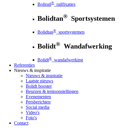
®
Bolirail
railfixaties
®
Bolidtan
Sportsystemen
®
Bolidtan
sportsystemen
®
Bolidt
Wandafwerking
®
Bolidt
wandafwerking
Referenties
Nieuws
& inspiratie
Nieuws
& inspiratie
Laatste nieuws
Bolidt booster
Beurzen & tentoonstellingen
Evenementen
Persberichten
Social media
Video's
Foto's
Contact