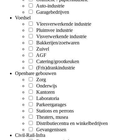
Auto-industrie
Garagebedrijven
Voedsel
Vleesverwerkende industrie
Pluimvee industrie
Visverwerkende industrie
Bakkerijen/zoetwaren
Zuivel
AGF
Catering/grootkeuken
(Fris)drankindustrie
Openbare gebouwen
Zorg
Onderwijs
Kantoren
Laboratoria
Parkeergarages
Stations en perrons
Theaters, musea
Distributiecentra en winkelbedrijven
Gevangenissen
Civil-Rail-Infra