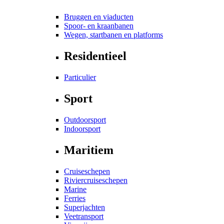
Bruggen en viaducten
Spoor- en kraanbanen
Wegen, startbanen en platforms
Residentieel
Particulier
Sport
Outdoorsport
Indoorsport
Maritiem
Cruiseschepen
Riviercruiseschepen
Marine
Ferries
Superjachten
Veetransport