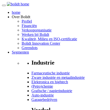
home
Over
Bolidt
Profiel
Financiën
Verkooporganisatie
Werken bij Bolidt
Kwaliteit, Milieu en ISO-certificatie
Bolidt Innovation Center
Greendots
Segmenten
Industrie
Farmaceutische industrie
Zware industrie en metaalindustrie
Elektronica en hightech
(Petro)chemie
Grafische / papierindustrie
Auto-industrie
Garagebedrijven
Voedsel