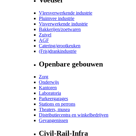
Vleesverwerkende industrie
Pluimvee industrie
Visverwerkende industrie
Bakkerijen/zoetwaren
Zuivel
AGF
Catering/grootkeuken
(Fris)drankindustrie
Openbare gebouwen
Zorg
Onderwijs
Kantoren
Laboratoria
Parkeergarages
Stations en perrons
Theaters, musea
Distributiecentra en winkelbedrijven
Gevangenissen
Civil-Rail-Infra