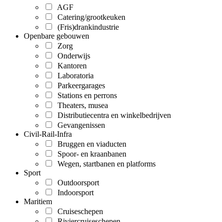
AGF
Catering/grootkeuken
(Fris)drankindustrie
Openbare gebouwen
Zorg
Onderwijs
Kantoren
Laboratoria
Parkeergarages
Stations en perrons
Theaters, musea
Distributiecentra en winkelbedrijven
Gevangenissen
Civil-Rail-Infra
Bruggen en viaducten
Spoor- en kraanbanen
Wegen, startbanen en platforms
Sport
Outdoorsport
Indoorsport
Maritiem
Cruiseschepen
Riviercruiseschepen