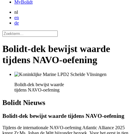
MyBolidt
nl
en
de
Bolidt-dek bewijst waarde
tijdens NAVO-oefening
Bolidt-dek bewijst waarde
tijdens NAVO-oefening
Bolidt
Nieuws
Bolidt-dek bewijst waarde tijdens NAVO-oefening
Tijdens de internationale NAVO-oefening Atlantic Alliance 2025
kreeg Zr.Ms. Johan de Witt bijzonder bezoek. Voor het eerst in tien