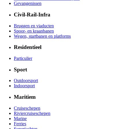
Gevangenissen
Civil-Rail-Infra
Bruggen en viaducten
Spoor- en kraanbanen
Wegen, startbanen en platforms
Residentieel
Particulier
Sport
Outdoorsport
Indoorsport
Maritiem
Cruiseschepen
Riviercruiseschepen
Marine
Ferries
Superjachten