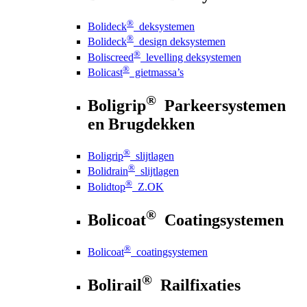
®
Bolideck
deksystemen
®
Bolideck
design deksystemen
®
Boliscreed
levelling deksystemen
®
Bolicast
gietmassa’s
®
Boligrip
Parkeersystemen
en Brugdekken
®
Boligrip
slijtlagen
®
Bolidrain
slijtlagen
®
Bolidtop
Z.OK
®
Bolicoat
Coatingsystemen
®
Bolicoat
coatingsystemen
®
Bolirail
Railfixaties