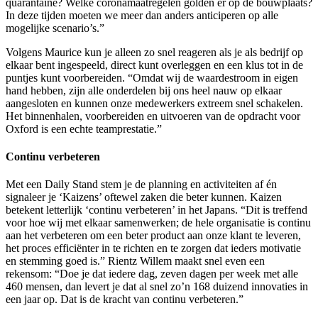
quarantaine? Welke coronamaatregelen golden er op de bouwplaats?
In deze tijden moeten we meer dan anders anticiperen op alle
mogelijke scenario’s.”
Volgens Maurice kun je alleen zo snel reageren als je als bedrijf op
elkaar bent ingespeeld, direct kunt overleggen en een klus tot in de
puntjes kunt voorbereiden. “Omdat wij de waardestroom in eigen
hand hebben, zijn alle onderdelen bij ons heel nauw op elkaar
aangesloten en kunnen onze medewerkers extreem snel schakelen.
Het binnenhalen, voorbereiden en uitvoeren van de opdracht voor
Oxford is een echte teamprestatie.”
Continu verbeteren
Met een Daily Stand stem je de planning en activiteiten af én
signaleer je ‘Kaizens’ oftewel zaken die beter kunnen. Kaizen
betekent letterlijk ‘continu verbeteren’ in het Japans. “Dit is treffend
voor hoe wij met elkaar samenwerken; de hele organisatie is continu
aan het verbeteren om een beter product aan onze klant te leveren,
het proces efficiënter in te richten en te zorgen dat ieders motivatie
en stemming goed is.” Rientz Willem maakt snel even een
rekensom: “Doe je dat iedere dag, zeven dagen per week met alle
460 mensen, dan levert je dat al snel zo’n 168 duizend innovaties in
een jaar op. Dat is de kracht van continu verbeteren.”