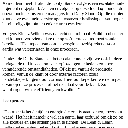
Aanvullend heeft Bolidt de Daily Stands volgens een escalatiemodel
ingericht en gepland. Achtereenvolgens op dezelfde dag houden de
operationele teams en de managers hun Daily Stand. Op die manier
kunnen ze eventuele verstoringen waarvoor beslissingen van hoger
hand nodig zijn, binnen enkele uren escaleren.
Volgens Rientz Willem was dat echt een mijlpaal. Bolidt had echter
niet kunnen voorzien dat ze die op zo’n cruciaal moment zouden
bereiken. “De impact van corona zorgde vanzelfsprekend voor
aardig wat verstoringen in onze processen.
Dankzij de Daily Stands en het escalatiemodel zijn we ook in deze
uitdagende tijd in staat om snel oplossingen te bedenken voor
veranderende omstandigheden. Of die nu vanuit de productie
komen, vanuit de klant of door externe factoren zoals
handelsbeperkingen door corona. Hierdoor beperken we de impact
ervan op onze processen of het resultaat voor de klant. Zo
waarborgen we de efficiency en kwaliteit.”
Leerproces
“Daarmee is het de tijd en energie die erin is gaan zetten, meer dan
waard. Het heeft namelijk wel een aantal jaar geduurd om dit zo op
alle locaties en alle afdelingen in te richten. De Lean & Learn
methodieken eigen maken, kost tijd. Het is een leerproces waar