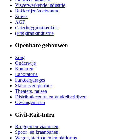
Visverwerkende industrie
Bakkerijen/zoetwaren
Zuivel
AGF
Catering/grootkeuken
(Fris)drankindustrie
Openbare gebouwen
Zorg
Onderwijs
Kantoren
Laboratoria
Parkeergarages
Stations en perrons
Theaters, musea
Distributiecentra en winkelbedrijven
Gevangenissen
Civil-Rail-Infra
Bruggen en viaducten
Spoor- en kraanbanen
Wegen, startbanen en platforms