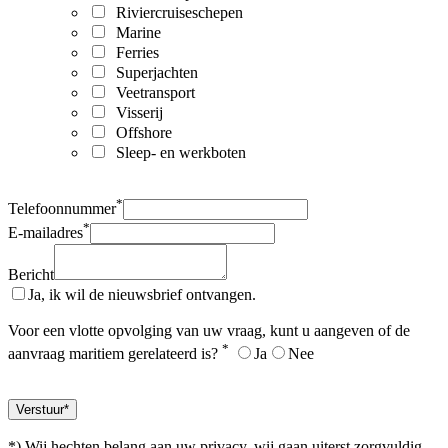
Riviercruiseschepen
Marine
Ferries
Superjachten
Veetransport
Visserij
Offshore
Sleep- en werkboten
*
Telefoonnummer
*
E-mailadres
Bericht
Ja, ik wil de nieuwsbrief ontvangen.
Voor een vlotte opvolging van uw vraag, kunt u aangeven of de
*
aanvraag maritiem gerelateerd is?
Ja
Nee
*) Wij hechten belang aan uw privacy, wij gaan uiterst zorgvuldig