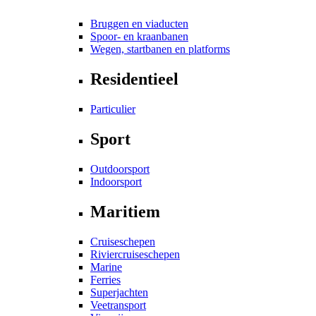
Bruggen en viaducten
Spoor- en kraanbanen
Wegen, startbanen en platforms
Residentieel
Particulier
Sport
Outdoorsport
Indoorsport
Maritiem
Cruiseschepen
Riviercruiseschepen
Marine
Ferries
Superjachten
Veetransport