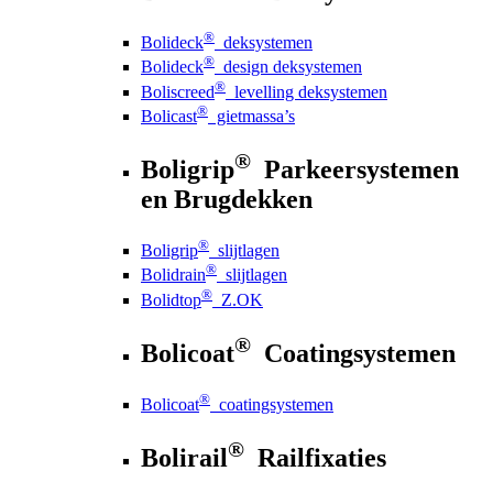
®
Bolideck
deksystemen
®
Bolideck
design deksystemen
®
Boliscreed
levelling deksystemen
®
Bolicast
gietmassa’s
®
Boligrip
Parkeersystemen
en Brugdekken
®
Boligrip
slijtlagen
®
Bolidrain
slijtlagen
®
Bolidtop
Z.OK
®
Bolicoat
Coatingsystemen
®
Bolicoat
coatingsystemen
®
Bolirail
Railfixaties