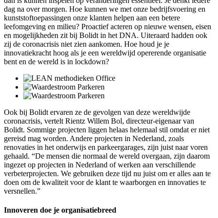
dan is kunnen inspelen op veranderingen essentieel. Je denkt iedere
dag na over morgen. Hoe kunnen we met onze bedrijfsvoering en
kunststoftoepassingen onze klanten helpen aan een betere
leefomgeving en milieu? Proactief acteren op nieuwe wensen, eisen
en mogelijkheden zit bij Bolidt in het DNA. Uiteraard hadden ook
zij de coronacrisis niet zien aankomen. Hoe houd je je
innovatiekracht hoog als je een wereldwijd opererende organisatie
bent en de wereld is in lockdown?
Ook bij Bolidt ervaren ze de gevolgen van deze wereldwijde
coronacrisis, vertelt Rientz Willem Bol, directeur-eigenaar van
Bolidt. Sommige projecten liggen helaas helemaal stil omdat er niet
gereisd mag worden. Andere projecten in Nederland, zoals
renovaties in het onderwijs en parkeergarages, zijn juist naar voren
gehaald. “De mensen die normaal de wereld overgaan, zijn daarom
ingezet op projecten in Nederland of werken aan verschillende
verbeterprojecten. We gebruiken deze tijd nu juist om er alles aan te
doen om de kwaliteit voor de klant te waarborgen en innovaties te
versnellen.”
Innoveren doe je organisatiebreed