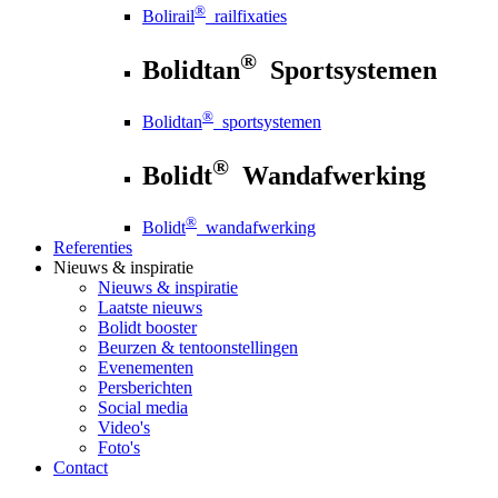
®
Bolirail
railfixaties
®
Bolidtan
Sportsystemen
®
Bolidtan
sportsystemen
®
Bolidt
Wandafwerking
®
Bolidt
wandafwerking
Referenties
Nieuws
& inspiratie
Nieuws
& inspiratie
Laatste nieuws
Bolidt booster
Beurzen & tentoonstellingen
Evenementen
Persberichten
Social media
Video's
Foto's
Contact