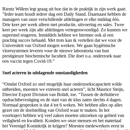
Rientz Willem legt graag uit hoe dat in de praktijk in zijn werk gaat:
”Ieder team houdt iedere dag een Daily Stand. Daarnaast hebben de
managers van onze verschillende afdelingen er elke middag één.
Drie keer per week alleen met productie, uitvoering en sales. Twee
keer per week zijn alle afdelingen vertegenwoordigd. Zo kunnen we
supersnel reageren. Inmiddels hebben we hiermee ook al een
prachtig succes behaald. Met trots kan ik vertellen dat we voor de
Universiteit van Oxford mogen werken. We gaan hygiënische
vloersystemen leveren voor de nieuwe laboratoria van hun
prestigieuze biochemische faculteit. Die doet o.a. onderzoek naar
een vaccin tegen Covid-19.”
Snel acteren in uitdagende omstandigheden
“Omdat Oxford zo snel mogelijk haar onderzoekscapaciteit wilde
uitbreiden, moesten we extreem snel acteren”, licht Maurice Steijn,
Director Export Division van Bolidt, toe. “Tussen de definitieve
opdrachtbevestiging en de start van de klus zaten slechts 4 dagen.
Normaal gesproken is dat 4 tot 6 weken. We hebben alles op alles
gezet om de doelstelling van Oxford waar te maken. In het
voortraject hebben wij veel zaken moeten uitzoeken op gebied van
veiligheid en kwaliteit. Konden we onze mensen en het materiaal
het Verenigd Koninkrijk in krijgen? Moesten medewerkers eerst in