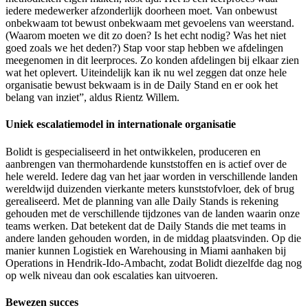
iedere medewerker afzonderlijk doorheen moet. Van onbewust
onbekwaam tot bewust onbekwaam met gevoelens van weerstand.
(Waarom moeten we dit zo doen? Is het echt nodig? Was het niet
goed zoals we het deden?) Stap voor stap hebben we afdelingen
meegenomen in dit leerproces. Zo konden afdelingen bij elkaar zien
wat het oplevert. Uiteindelijk kan ik nu wel zeggen dat onze hele
organisatie bewust bekwaam is in de Daily Stand en er ook het
belang van inziet”, aldus Rientz Willem.
Uniek escalatiemodel in internationale organisatie
Bolidt is gespecialiseerd in het ontwikkelen, produceren en
aanbrengen van thermohardende kunststoffen en is actief over de
hele wereld. Iedere dag van het jaar worden in verschillende landen
wereldwijd duizenden vierkante meters kunststofvloer, dek of brug
gerealiseerd. Met de planning van alle Daily Stands is rekening
gehouden met de verschillende tijdzones van de landen waarin onze
teams werken. Dat betekent dat de Daily Stands die met teams in
andere landen gehouden worden, in de middag plaatsvinden. Op die
manier kunnen Logistiek en Warehousing in Miami aanhaken bij
Operations in Hendrik-Ido-Ambacht, zodat Bolidt diezelfde dag nog
op welk niveau dan ook escalaties kan uitvoeren.
Bewezen succes