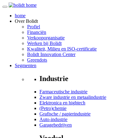
home
Over
Bolidt
Profiel
Financiën
Verkooporganisatie
Werken bij Bolidt
Kwaliteit, Milieu en ISO-certificatie
Bolidt Innovation Center
Greendots
Segmenten
Industrie
Farmaceutische industrie
Zware industrie en metaalindustrie
Elektronica en hightech
(Petro)chemie
Grafische / papierindustrie
Auto-industrie
Garagebedrijven
Voedsel