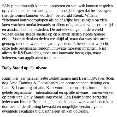
“Als je continu wilt kunnen innoveren en snel wilt kunnen inspelen
op veranderende omstandigheden, moet je zorgen dat beslissingen
snel genomen kunnen worden”, benadrukt Rientz Willem.
“Niemand kan vooroplopen als belangrijke beslissingen op zich
laten wachten omdat iemands mailbox of agenda te vol is om er tijd
en aandacht aan te besteden. De ontwikkelingen in de wereld
volgen elkaar steeds sneller op en klanten stellen steeds hogere
eisen. Vooruit denken deden we altijd al, maar dat was niet meer
genoeg, merkten we enkele jaren geleden. Ik besefte dat we echt
onze hele organisatie rondom innovatie moesten inrichten. Niet
alleen de R&D-afdeling moet met innovatie bezig zijn, maar
iedereen; van applicateur tot directeur.”
Daily Stand op elk niveau
Ruim vier jaar geleden zette Bolidt samen met LearningWaves (toen
nog Arpa Training & Consultancy) de eerste stappen richting een
Lean & Learn organisatie. Kort voor de coronacrisis intrad, is in de
gehele organisatie – internationaal en op alle niveaus –samenwerken
op basis van Daily Stands ingevoerd. Een Daily Stand zorgt dat
ieder team binnen Bolidt dagelijks de lopende werkzaamheden kort
doorneemt, de planning bewaakt en mogelijke verstoringen en
eventuele escalaties tijdig signaleert en kan oplossen.