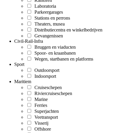
Kantoren
Laboratoria
Parkeergarages
Stations en perrons
Theaters, musea
Distributiecentra en winkelbedrijven
Gevangenissen
Civil-Rail-Infra
Bruggen en viaducten
Spoor- en kraanbanen
Wegen, startbanen en platforms
Sport
Outdoorsport
Indoorsport
Maritiem
Cruiseschepen
Riviercruiseschepen
Marine
Ferries
Superjachten
Veetransport
Visserij
Offshore