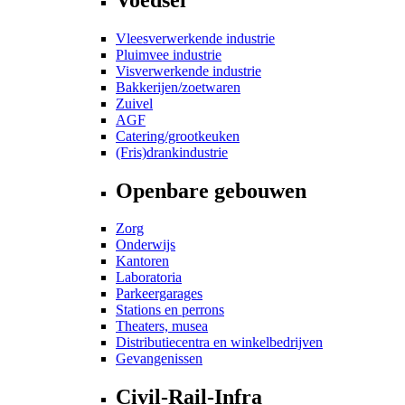
Vleesverwerkende industrie
Pluimvee industrie
Visverwerkende industrie
Bakkerijen/zoetwaren
Zuivel
AGF
Catering/grootkeuken
(Fris)drankindustrie
Openbare gebouwen
Zorg
Onderwijs
Kantoren
Laboratoria
Parkeergarages
Stations en perrons
Theaters, musea
Distributiecentra en winkelbedrijven
Gevangenissen
Civil-Rail-Infra