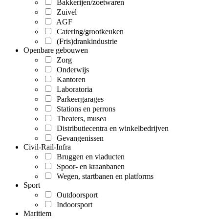
Bakkerijen/zoetwaren
Zuivel
AGF
Catering/grootkeuken
(Fris)drankindustrie
Openbare gebouwen
Zorg
Onderwijs
Kantoren
Laboratoria
Parkeergarages
Stations en perrons
Theaters, musea
Distributiecentra en winkelbedrijven
Gevangenissen
Civil-Rail-Infra
Bruggen en viaducten
Spoor- en kraanbanen
Wegen, startbanen en platforms
Sport
Outdoorsport
Indoorsport
Maritiem