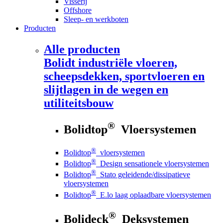
Visserij
Offshore
Sleep- en werkboten
Producten
Alle producten
Bolidt
industriële vloeren,
scheepsdekken, sportvloeren en
slijtlagen in de wegen en
utiliteitsbouw
®
Bolidtop
Vloersystemen
®
Bolidtop
vloersystemen
®
Bolidtop
Design sensationele vloersystemen
®
Bolidtop
Stato geleidende/dissipatieve
vloersystemen
®
Bolidtop
E.lo laag oplaadbare vloersystemen
®
Bolideck
Deksystemen