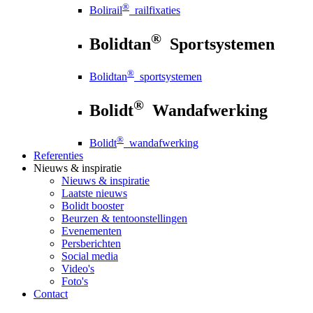
®
Bolirail
railfixaties
®
Bolidtan
Sportsystemen
®
Bolidtan
sportsystemen
®
Bolidt
Wandafwerking
®
Bolidt
wandafwerking
Referenties
Nieuws
& inspiratie
Nieuws
& inspiratie
Laatste nieuws
Bolidt booster
Beurzen & tentoonstellingen
Evenementen
Persberichten
Social media
Video's
Foto's
Contact