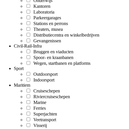
Onderwijs
Kantoren
Laboratoria
Parkeergarages
Stations en perrons
Theaters, musea
Distributiecentra en winkelbedrijven
Gevangenissen
Civil-Rail-Infra
Bruggen en viaducten
Spoor- en kraanbanen
Wegen, startbanen en platforms
Sport
Outdoorsport
Indoorsport
Maritiem
Cruiseschepen
Riviercruiseschepen
Marine
Ferries
Superjachten
Veetransport
Visserij