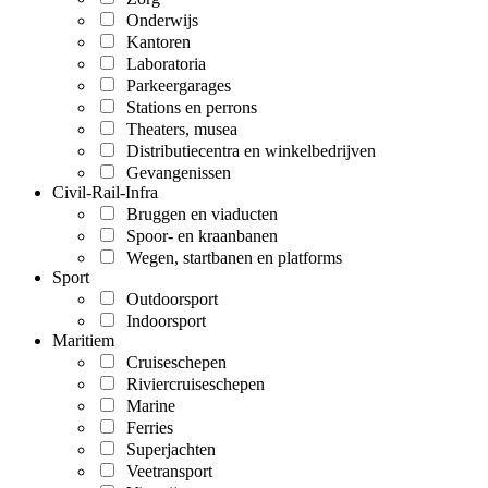
Onderwijs
Kantoren
Laboratoria
Parkeergarages
Stations en perrons
Theaters, musea
Distributiecentra en winkelbedrijven
Gevangenissen
Civil-Rail-Infra
Bruggen en viaducten
Spoor- en kraanbanen
Wegen, startbanen en platforms
Sport
Outdoorsport
Indoorsport
Maritiem
Cruiseschepen
Riviercruiseschepen
Marine
Ferries
Superjachten
Veetransport