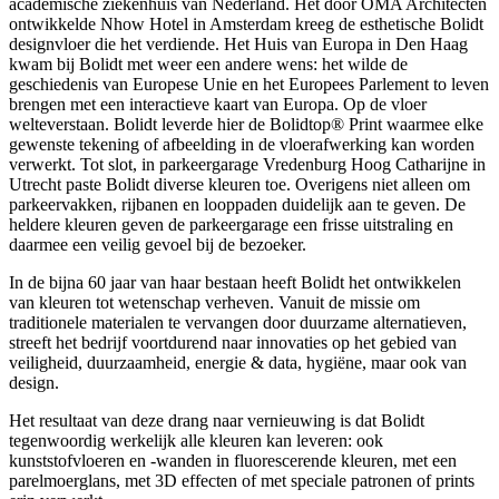
academische ziekenhuis van Nederland. Het door OMA Architecten
ontwikkelde Nhow Hotel in Amsterdam kreeg de esthetische Bolidt
designvloer die het verdiende. Het Huis van Europa in Den Haag
kwam bij Bolidt met weer een andere wens: het wilde de
geschiedenis van Europese Unie en het Europees Parlement to leven
brengen met een interactieve kaart van Europa. Op de vloer
welteverstaan. Bolidt leverde hier de Bolidtop® Print waarmee elke
gewenste tekening of afbeelding in de vloerafwerking kan worden
verwerkt. Tot slot, in parkeergarage Vredenburg Hoog Catharijne in
Utrecht paste Bolidt diverse kleuren toe. Overigens niet alleen om
parkeervakken, rijbanen en looppaden duidelijk aan te geven. De
heldere kleuren geven de parkeergarage een frisse uitstraling en
daarmee een veilig gevoel bij de bezoeker.
In de bijna 60 jaar van haar bestaan heeft Bolidt het ontwikkelen
van kleuren tot wetenschap verheven. Vanuit de missie om
traditionele materialen te vervangen door duurzame alternatieven,
streeft het bedrijf voortdurend naar innovaties op het gebied van
veiligheid, duurzaamheid, energie & data, hygiëne, maar ook van
design.
Het resultaat van deze drang naar vernieuwing is dat Bolidt
tegenwoordig werkelijk alle kleuren kan leveren: ook
kunststofvloeren en -wanden in fluorescerende kleuren, met een
parelmoerglans, met 3D effecten of met speciale patronen of prints