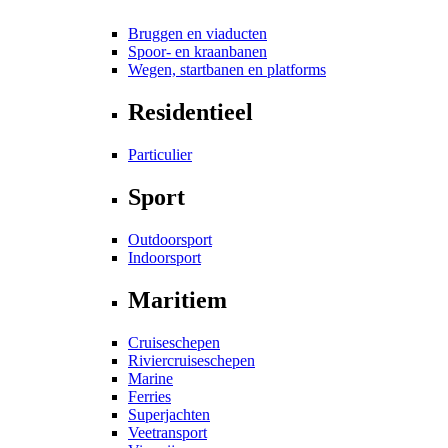
Bruggen en viaducten
Spoor- en kraanbanen
Wegen, startbanen en platforms
Residentieel
Particulier
Sport
Outdoorsport
Indoorsport
Maritiem
Cruiseschepen
Riviercruiseschepen
Marine
Ferries
Superjachten
Veetransport