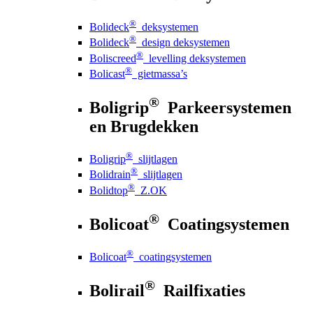
®
Bolideck
deksystemen
®
Bolideck
design deksystemen
®
Boliscreed
levelling deksystemen
®
Bolicast
gietmassa’s
®
Boligrip
Parkeersystemen
en Brugdekken
®
Boligrip
slijtlagen
®
Bolidrain
slijtlagen
®
Bolidtop
Z.OK
®
Bolicoat
Coatingsystemen
®
Bolicoat
coatingsystemen
®
Bolirail
Railfixaties