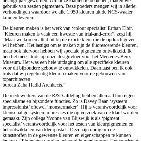
belangrijker geworden. Om onze klanten te bedienen, maken we
gebruik van zestien pigmenten. Deze poeders mengen wij in allerlei
verhoudingen waardoor we alle 1.950 kleuren uit de NCS-waaier
kunnen leveren.”
De kleuren maken is het werk van ‘colour specialist’ Erthan Elbir.
“Kleuren maken is vaak een kwestie van trial-and-error”, zegt hij.
“Maar we komen altijd uit bij de exacte kleur die de opdrachtgever
wil hebben. Het lastigst om te maken zijn de fluorescerende kleuren,
maar ook hiervoor hebben wij speciale pigmenten ontwikkeld. Ik
ben het meest trots op onze designvloer voor het Mercedes-Benz
Museum. Het was een hele uitdaging om alle specifieke kleuren
voor dit bijzondere gebouw te ontwikkelen. Daarnaast ben ik ook
trots dat wij regelmatig kleuren maken voor de gebouwen van
toparchitecten-
bureau Zaha Hadid Architects.”
De medewerkers van de R&D-afdeling hebben allemaal hun eigen
specialisme en bijzondere functies. Zo is Davey Baan ‘systeem
impressionist’ oftewel ‘monstermaker’. Hij is verantwoordelijk voor
kleinschalige systeemimpressies die op verzoek van de klant worden
gemaakt. Zijn collega Yvonne van Blijswijk is als ‘pigment
specialist’ verantwoordelijk voor het testen van kleurpigmenten en
het ontwikkelen van kleurpasta’s. Deze zijn nodig om de
kunststoffen in de gewenste kleuren en eigenschappen te kunnen
leveren. “Pigmenten worden geleverd in poedervorm. Het consistent