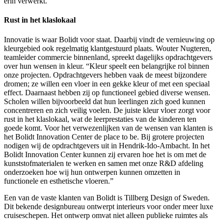
erin verwerkt.
Rust in het klaslokaal
Innovatie is waar Bolidt voor staat. Daarbij vindt de vernieuwing op
kleurgebied ook regelmatig klantgestuurd plaats. Wouter Nugteren,
teamleider commercie binnenland, spreekt dagelijks opdrachtgevers
over hun wensen in kleur. “Kleur speelt een belangrijke rol binnen
onze projecten. Opdrachtgevers hebben vaak de meest bijzondere
dromen; ze willen een vloer in een gekke kleur of met een speciaal
effect. Daarnaast hebben zij op functioneel gebied diverse wensen.
Scholen willen bijvoorbeeld dat hun leerlingen zich goed kunnen
concentreren en zich veilig voelen. De juiste kleur vloer zorgt voor
rust in het klaslokaal, wat de leerprestaties van de kinderen ten
goede komt. Voor het verwezenlijken van de wensen van klanten is
het Bolidt Innovation Center de place to be. Bij grotere projecten
nodigen wij de opdrachtgevers uit in Hendrik-Ido-Ambacht. In het
Bolidt Innovation Center kunnen zij ervaren hoe het is om met de
kunststofmaterialen te werken en samen met onze R&D afdeling
onderzoeken hoe wij hun ontwerpen kunnen omzetten in
functionele en esthetische vloeren.”
Een van de vaste klanten van Bolidt is Tillberg Design of Sweden.
Dit bekende designbureau ontwerpt interieurs voor onder meer luxe
cruiseschepen. Het ontwerp omvat niet alleen publieke ruimtes als