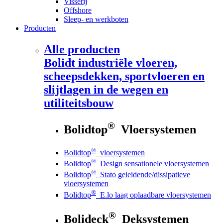
Visserij
Offshore
Sleep- en werkboten
Producten
Alle producten
Bolidt
industriële vloeren,
scheepsdekken, sportvloeren en
slijtlagen in de wegen en
utiliteitsbouw
®
Bolidtop
Vloersystemen
®
Bolidtop
vloersystemen
®
Bolidtop
Design sensationele vloersystemen
®
Bolidtop
Stato geleidende/dissipatieve
vloersystemen
®
Bolidtop
E.lo laag oplaadbare vloersystemen
®
Bolideck
Deksystemen