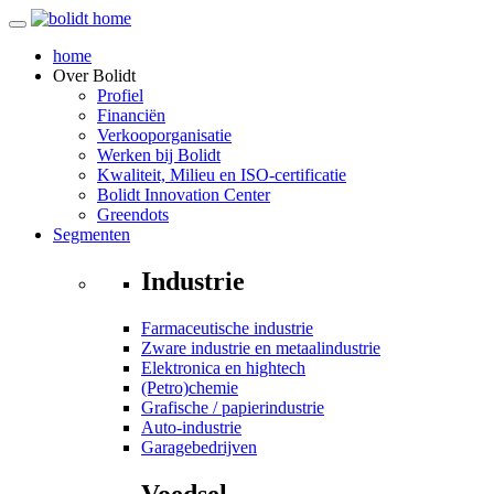
home
Over
Bolidt
Profiel
Financiën
Verkooporganisatie
Werken bij Bolidt
Kwaliteit, Milieu en ISO-certificatie
Bolidt Innovation Center
Greendots
Segmenten
Industrie
Farmaceutische industrie
Zware industrie en metaalindustrie
Elektronica en hightech
(Petro)chemie
Grafische / papierindustrie
Auto-industrie
Garagebedrijven
Voedsel