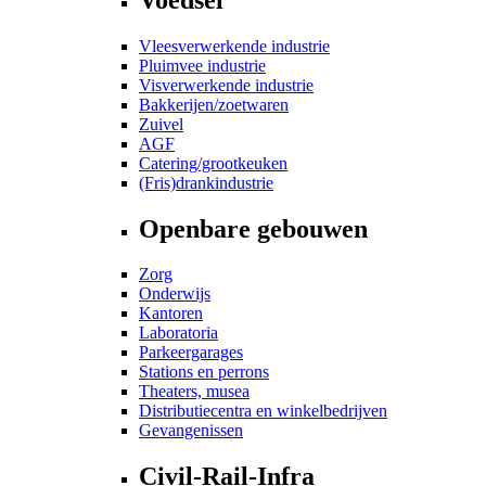
Vleesverwerkende industrie
Pluimvee industrie
Visverwerkende industrie
Bakkerijen/zoetwaren
Zuivel
AGF
Catering/grootkeuken
(Fris)drankindustrie
Openbare gebouwen
Zorg
Onderwijs
Kantoren
Laboratoria
Parkeergarages
Stations en perrons
Theaters, musea
Distributiecentra en winkelbedrijven
Gevangenissen
Civil-Rail-Infra