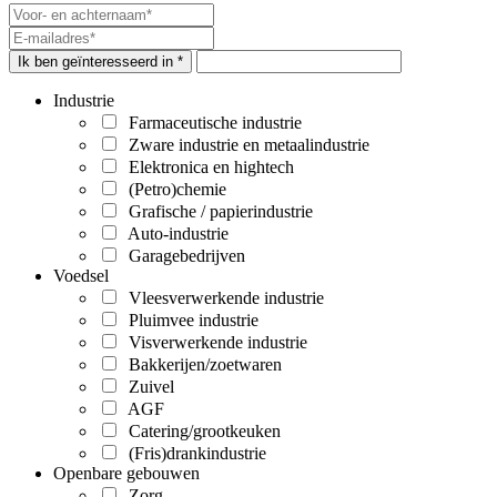
Ik ben geïnteresseerd in *
Industrie
Farmaceutische industrie
Zware industrie en metaalindustrie
Elektronica en hightech
(Petro)chemie
Grafische / papierindustrie
Auto-industrie
Garagebedrijven
Voedsel
Vleesverwerkende industrie
Pluimvee industrie
Visverwerkende industrie
Bakkerijen/zoetwaren
Zuivel
AGF
Catering/grootkeuken
(Fris)drankindustrie
Openbare gebouwen
Zorg