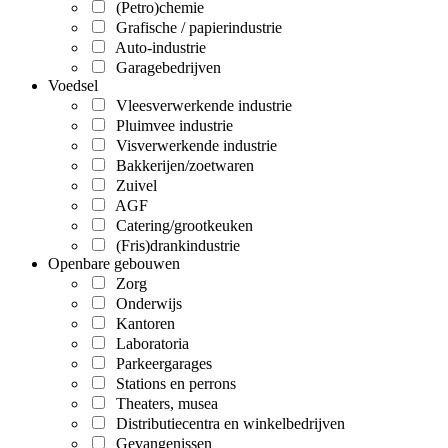
(Petro)chemie
Grafische / papierindustrie
Auto-industrie
Garagebedrijven
Voedsel
Vleesverwerkende industrie
Pluimvee industrie
Visverwerkende industrie
Bakkerijen/zoetwaren
Zuivel
AGF
Catering/grootkeuken
(Fris)drankindustrie
Openbare gebouwen
Zorg
Onderwijs
Kantoren
Laboratoria
Parkeergarages
Stations en perrons
Theaters, musea
Distributiecentra en winkelbedrijven
Gevangenissen