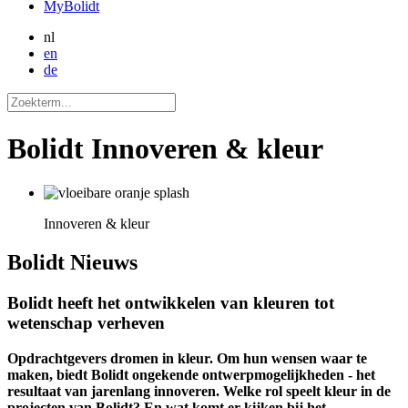
MyBolidt
nl
en
de
Bolidt Innoveren & kleur
Innoveren & kleur
Bolidt
Nieuws
Bolidt heeft het ontwikkelen van kleuren tot
wetenschap verheven
Opdrachtgevers dromen in kleur. Om hun wensen waar te
maken, biedt Bolidt ongekende ontwerpmogelijkheden - het
resultaat van jarenlang innoveren. Welke rol speelt kleur in de
projecten van Bolidt? En wat komt er kijken bij het