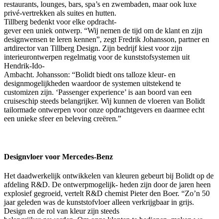
restaurants, lounges, bars, spa’s en zwembaden, maar ook luxe
privé-vertrekken als suites en hutten.
Tillberg bedenkt voor elke opdracht-
gever een uniek ontwerp. “Wij nemen de tijd om de klant en zijn
designwensen te leren kennen”, zegt Fredrik Johansson, partner en
artdirector van Tillberg Design. Zijn bedrijf kiest voor zijn
interieurontwerpen regelmatig voor de kunststofsystemen uit
Hendrik-Ido-
Ambacht. Johansson: “Bolidt biedt ons talloze kleur- en
designmogelijkheden waardoor de systemen uitstekend te
customizen zijn. ‘Passenger experience’ is aan boord van een
cruiseschip steeds belangrijker. Wij kunnen de vloeren van Bolidt
tailormade ontwerpen voor onze opdrachtgevers en daarmee echt
een unieke sfeer en beleving creëren.”
Designvloer voor Mercedes-Benz
Het daadwerkelijk ontwikkelen van kleuren gebeurt bij Bolidt op de
afdeling R&D. De ontwerpmogelijk- heden zijn door de jaren heen
explosief gegroeid, vertelt R&D chemist Pieter den Boer. “Zo’n 50
jaar geleden was de kunststofvloer alleen verkrijgbaar in grijs.
Design en de rol van kleur zijn steeds