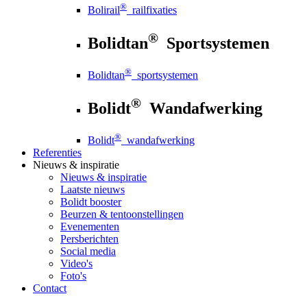
®
Bolirail
railfixaties
®
Bolidtan
Sportsystemen
®
Bolidtan
sportsystemen
®
Bolidt
Wandafwerking
®
Bolidt
wandafwerking
Referenties
Nieuws
& inspiratie
Nieuws
& inspiratie
Laatste nieuws
Bolidt booster
Beurzen & tentoonstellingen
Evenementen
Persberichten
Social media
Video's
Foto's
Contact