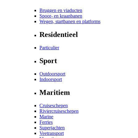
Bruggen en viaducten
Spoor- en kraanbanen
Wegen, startbanen en platforms
Residentieel
Particulier
Sport
Outdoorsport
Indoorsport
Maritiem
Cruiseschepen
Riviercruiseschepen
Marine
Ferries
Superjachten
Veetransport