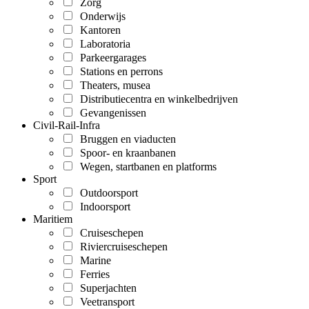
Zorg
Onderwijs
Kantoren
Laboratoria
Parkeergarages
Stations en perrons
Theaters, musea
Distributiecentra en winkelbedrijven
Gevangenissen
Civil-Rail-Infra
Bruggen en viaducten
Spoor- en kraanbanen
Wegen, startbanen en platforms
Sport
Outdoorsport
Indoorsport
Maritiem
Cruiseschepen
Riviercruiseschepen
Marine
Ferries
Superjachten
Veetransport