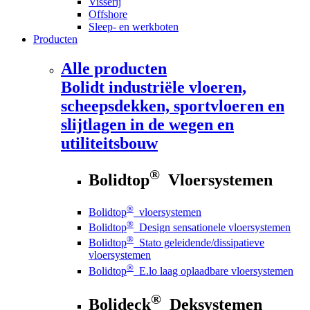
Visserij
Offshore
Sleep- en werkboten
Producten
Alle producten
Bolidt
industriële vloeren,
scheepsdekken, sportvloeren en
slijtlagen in de wegen en
utiliteitsbouw
®
Bolidtop
Vloersystemen
®
Bolidtop
vloersystemen
®
Bolidtop
Design sensationele vloersystemen
®
Bolidtop
Stato geleidende/dissipatieve
vloersystemen
®
Bolidtop
E.lo laag oplaadbare vloersystemen
®
Bolideck
Deksystemen