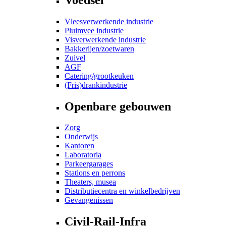
Vleesverwerkende industrie
Pluimvee industrie
Visverwerkende industrie
Bakkerijen/zoetwaren
Zuivel
AGF
Catering/grootkeuken
(Fris)drankindustrie
Openbare gebouwen
Zorg
Onderwijs
Kantoren
Laboratoria
Parkeergarages
Stations en perrons
Theaters, musea
Distributiecentra en winkelbedrijven
Gevangenissen
Civil-Rail-Infra