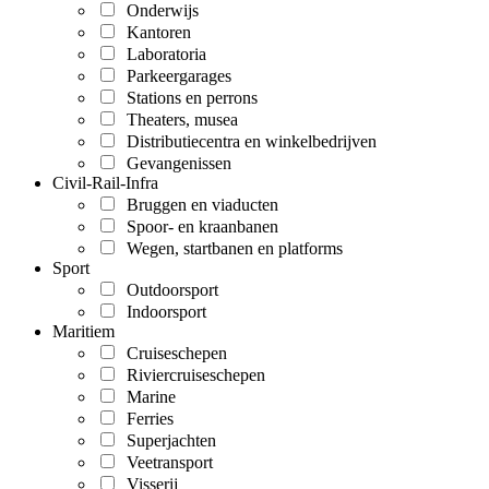
Onderwijs
Kantoren
Laboratoria
Parkeergarages
Stations en perrons
Theaters, musea
Distributiecentra en winkelbedrijven
Gevangenissen
Civil-Rail-Infra
Bruggen en viaducten
Spoor- en kraanbanen
Wegen, startbanen en platforms
Sport
Outdoorsport
Indoorsport
Maritiem
Cruiseschepen
Riviercruiseschepen
Marine
Ferries
Superjachten
Veetransport
Visserij