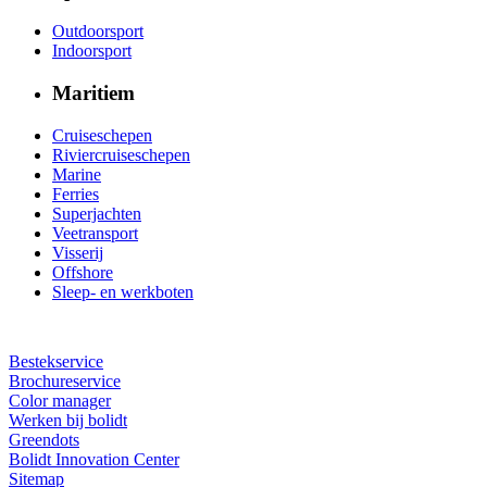
Outdoorsport
Indoorsport
Maritiem
Cruiseschepen
Riviercruiseschepen
Marine
Ferries
Superjachten
Veetransport
Visserij
Offshore
Sleep- en werkboten
Bestekservice
Brochureservice
Color manager
Werken bij bolidt
Greendots
Bolidt Innovation Center
Sitemap