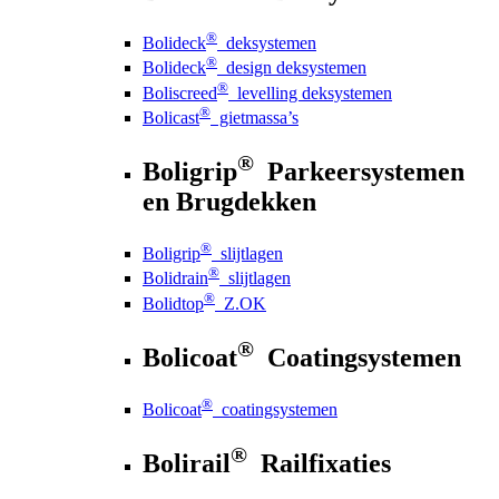
®
Bolideck
deksystemen
®
Bolideck
design deksystemen
®
Boliscreed
levelling deksystemen
®
Bolicast
gietmassa’s
®
Boligrip
Parkeersystemen
en Brugdekken
®
Boligrip
slijtlagen
®
Bolidrain
slijtlagen
®
Bolidtop
Z.OK
®
Bolicoat
Coatingsystemen
®
Bolicoat
coatingsystemen
®
Bolirail
Railfixaties