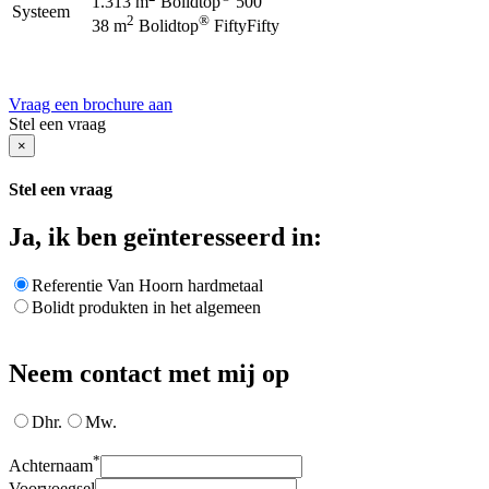
1.313 m
Bolidtop
500
Systeem
2
®
38 m
Bolidtop
FiftyFifty
Vraag een brochure aan
Stel een vraag
×
Stel een vraag
Ja, ik ben geïnteresseerd in:
Referentie Van Hoorn hardmetaal
Bolidt produkten in het algemeen
Neem contact met mij op
Dhr.
Mw.
*
Achternaam
Voorvoegsel