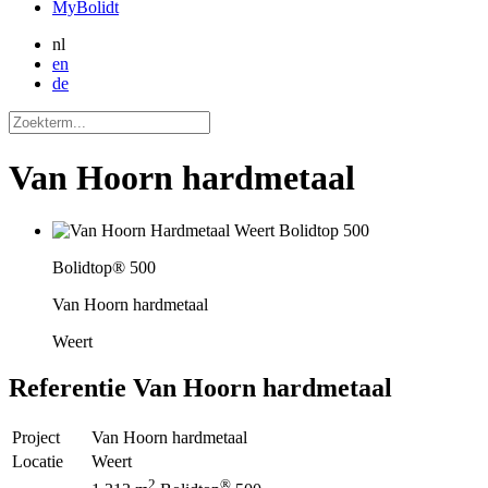
MyBolidt
nl
en
de
Van Hoorn hardmetaal
Bolidtop® 500
Van Hoorn hardmetaal
Weert
Referentie
Van Hoorn hardmetaal
Project
Van Hoorn hardmetaal
Locatie
Weert
2
®