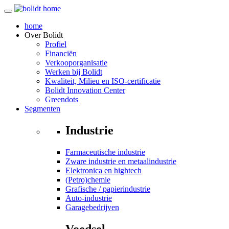
home
Over
Bolidt
Profiel
Financiën
Verkooporganisatie
Werken bij Bolidt
Kwaliteit, Milieu en ISO-certificatie
Bolidt Innovation Center
Greendots
Segmenten
Industrie
Farmaceutische industrie
Zware industrie en metaalindustrie
Elektronica en hightech
(Petro)chemie
Grafische / papierindustrie
Auto-industrie
Garagebedrijven
Voedsel