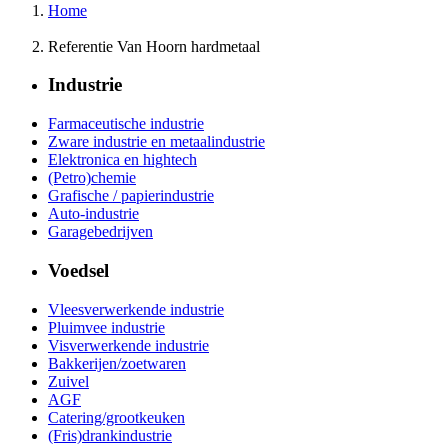
Home
Referentie Van Hoorn hardmetaal
Industrie
Farmaceutische industrie
Zware industrie en metaalindustrie
Elektronica en hightech
(Petro)chemie
Grafische / papierindustrie
Auto-industrie
Garagebedrijven
Voedsel
Vleesverwerkende industrie
Pluimvee industrie
Visverwerkende industrie
Bakkerijen/zoetwaren
Zuivel
AGF
Catering/grootkeuken
(Fris)drankindustrie