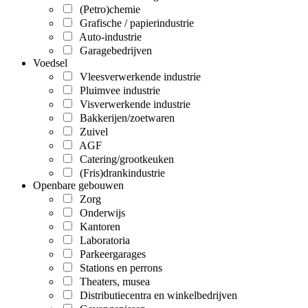
(Petro)chemie
Grafische / papierindustrie
Auto-industrie
Garagebedrijven
Voedsel
Vleesverwerkende industrie
Pluimvee industrie
Visverwerkende industrie
Bakkerijen/zoetwaren
Zuivel
AGF
Catering/grootkeuken
(Fris)drankindustrie
Openbare gebouwen
Zorg
Onderwijs
Kantoren
Laboratoria
Parkeergarages
Stations en perrons
Theaters, musea
Distributiecentra en winkelbedrijven