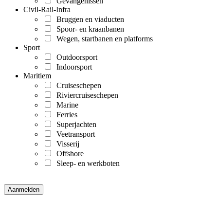
Gevangenissen
Civil-Rail-Infra
Bruggen en viaducten
Spoor- en kraanbanen
Wegen, startbanen en platforms
Sport
Outdoorsport
Indoorsport
Maritiem
Cruiseschepen
Riviercruiseschepen
Marine
Ferries
Superjachten
Veetransport
Visserij
Offshore
Sleep- en werkboten