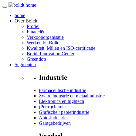
home
Over
Bolidt
Profiel
Financiën
Verkooporganisatie
Werken bij Bolidt
Kwaliteit, Milieu en ISO-certificatie
Bolidt Innovation Center
Greendots
Segmenten
Industrie
Farmaceutische industrie
Zware industrie en metaalindustrie
Elektronica en hightech
(Petro)chemie
Grafische / papierindustrie
Auto-industrie
Garagebedrijven
Voedsel