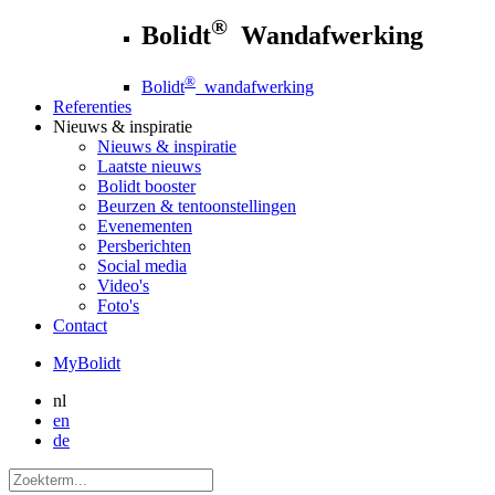
®
Bolidt
Wandafwerking
®
Bolidt
wandafwerking
Referenties
Nieuws
& inspiratie
Nieuws
& inspiratie
Laatste nieuws
Bolidt booster
Beurzen & tentoonstellingen
Evenementen
Persberichten
Social media
Video's
Foto's
Contact
MyBolidt
nl
en
de