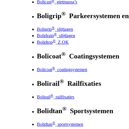
®
Bolicast
gietmassa’s
®
Boligrip
Parkeersystemen en
®
Boligrip
slijtlagen
®
Bolidrain
slijtlagen
®
Bolidtop
Z.OK
®
Bolicoat
Coatingsystemen
®
Bolicoat
coatingsystemen
®
Bolirail
Railfixaties
®
Bolirail
railfixaties
®
Bolidtan
Sportsystemen
®
Bolidtan
sportsystemen