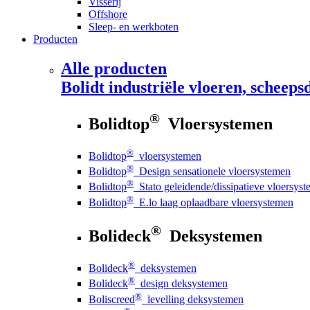
Visserij
Offshore
Sleep- en werkboten
Producten
Alle producten
Bolidt
industriële vloeren, scheepsd
®
Bolidtop
Vloersystemen
®
Bolidtop
vloersystemen
®
Bolidtop
Design sensationele vloersystemen
®
Bolidtop
Stato geleidende/dissipatieve vloersys
®
Bolidtop
E.lo laag oplaadbare vloersystemen
®
Bolideck
Deksystemen
®
Bolideck
deksystemen
®
Bolideck
design deksystemen
®
Boliscreed
levelling deksystemen