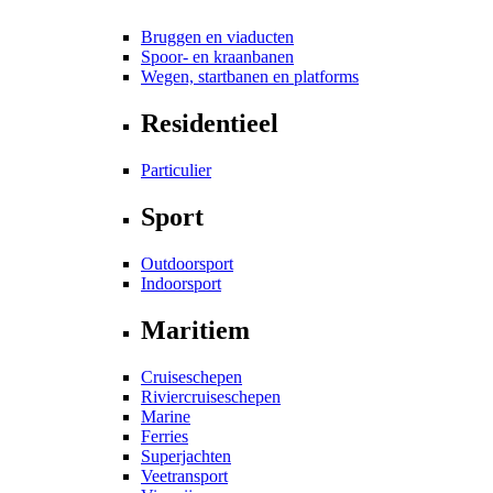
Bruggen en viaducten
Spoor- en kraanbanen
Wegen, startbanen en platforms
Residentieel
Particulier
Sport
Outdoorsport
Indoorsport
Maritiem
Cruiseschepen
Riviercruiseschepen
Marine
Ferries
Superjachten
Veetransport