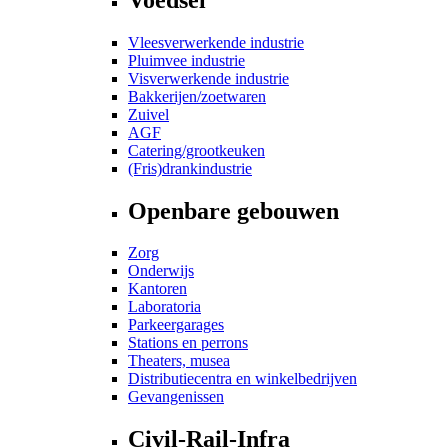
Vleesverwerkende industrie
Pluimvee industrie
Visverwerkende industrie
Bakkerijen/zoetwaren
Zuivel
AGF
Catering/grootkeuken
(Fris)drankindustrie
Openbare gebouwen
Zorg
Onderwijs
Kantoren
Laboratoria
Parkeergarages
Stations en perrons
Theaters, musea
Distributiecentra en winkelbedrijven
Gevangenissen
Civil-Rail-Infra